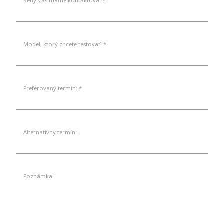
Kedy Vás máme kontaktovať *:
Model, ktorý chcete testovať: *
Preferovaný termín: *
Alternatívny termín:
Poznámka: