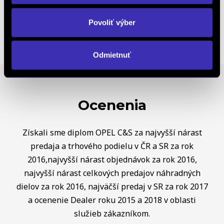
Výkup vozidiel
Povoliť výber
Odmietnuť
Ocenenia
Získali sme diplom OPEL C&S za najvyšší nárast
predaja a trhového podielu v ČR a SR za rok
2016,najvyšší nárast objednávok za rok 2016,
najvyšší nárast celkových predajov náhradných
dielov za rok 2016, najväčší predaj v SR za rok 2017
a ocenenie Dealer roku 2015 a 2018 v oblasti
služieb zákazníkom.