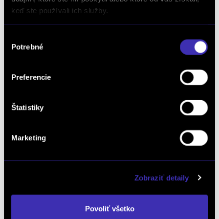
keď ste používali ich služby.
Dopyt na vozidlo
Výber
Potrebné
súhlasu
Objednať servis
Preferencie
Objednať testovaciu jazdu
Štatistiky
Marketing
Objednať náhradný diel
a príslušenstvo
Zobraziť detaily
Kalkulácia financovania
Povoliť všetko