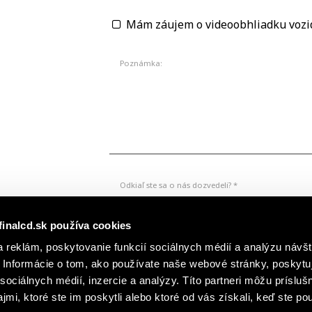
Mám záujem o videoobhliadku vozi
Poznámka:
Odkiaľ ste sa o nás dozvedeli? *
finalcd.sk používa cookies
 reklám, poskytovanie funkcií sociálnych médií a analýzu návšt
*
Súhlasím so spracúvaním formulárom poskytnutých osobných 
podnetov zadaných prostredníctvom online formulárov na webs
Informácie o tom, ako používate naše webové stránky, poskytu
oboznámim TU.
sociálnych médií, inzercie a analýzy. Títo partneri môžu prísluš
Súhlasím so zasielaním marketingových emailov a elek
autorizovaných predajcov vozidiel FINAL-CD.
S podmien
mi, ktoré ste im poskytli alebo ktoré od vás získali, keď ste pou