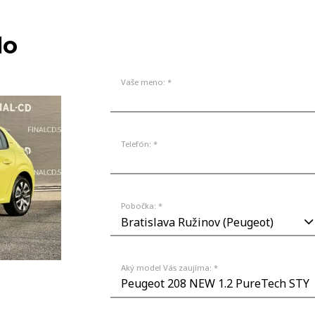
lo
Vaše meno: *
Telefón: *
Pobočka: *
Aký model Vás zaujíma: *