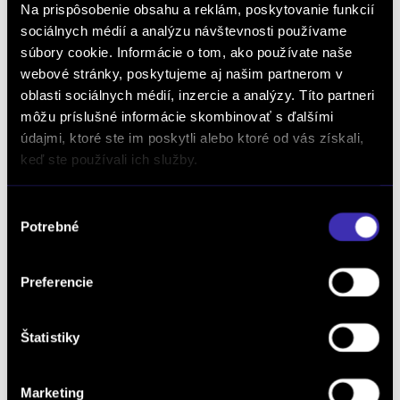
Na prispôsobenie obsahu a reklám, poskytovanie funkcií
Spoločnosť:
sociálnych médií a analýzu návštevnosti používame
súbory cookie. Informácie o tom, ako používate naše
webové stránky, poskytujeme aj našim partnerom v
Telefón: *
oblasti sociálnych médií, inzercie a analýzy. Títo partneri
môžu príslušné informácie skombinovať s ďalšími
údajmi, ktoré ste im poskytli alebo ktoré od vás získali,
keď ste používali ich služby.
E-mail: *
Výber
Potrebné
súhlasu
Pobočka: *
Preferencie
Kedy Vás máme kontaktovať:
Štatistiky
Marketing