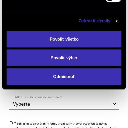
Aký model Vás zaujíma: *
Zobraziť detaily
Mám záujem o videoobhliadku vozidla
Povoliť všetko
Poznámka:
Povoliť výber
Odmietnuť
Odkiaľ ste sa o nás dozvedeli? *
*
Súhlasím so spracúvaním formulárom poskytnutých osobných údajov na