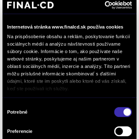
vybavovania objednávok, dopytov na produkty a služby, žiadostí a podnetov zadaných
prostredníctvom online formulárov na webstránke www.finalcd.sk.
S podmienkami
spracúvania osobných údajov sa oboznámim TU.
Súhlasím so zasielaním marketingových emailov a elektronických
newslettrov prezentujúcich ponuku a služby autorizovaných predajcov
vozidiel FINAL-CD.
S podmienkami spracúvania osobných údajov na tento účel sa
Internetová stránka www.finalcd.sk používa cookies
oboznámim TU.
Na prispôsobenie obsahu a reklám, poskytovanie funkcií
sociálnych médií a analýzu návštevnosti používame
súbory cookie. Informácie o tom, ako používate naše
webové stránky, poskytujeme aj našim partnerom v
oblasti sociálnych médií, inzercie a analýzy. Títo partneri
môžu príslušné informácie skombinovať s ďalšími
údajmi, ktoré ste im poskytli alebo ktoré od vás získali,
keď ste používali ich služby.
Dopyt na vozidlo
Výber
Potrebné
súhlasu
Objednať servis
Preferencie