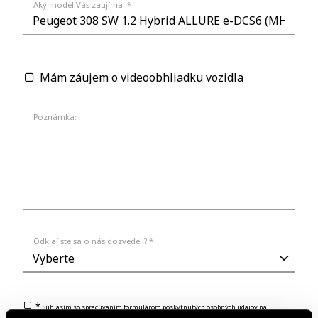
Aký model Vás zaujíma: *
Mám záujem o videoobhliadku vozidla
Poznámka:
Odkiaľ ste sa o nás dozvedeli? *
*
Súhlasím so spracúvaním formulárom poskytnutých osobných údajov na