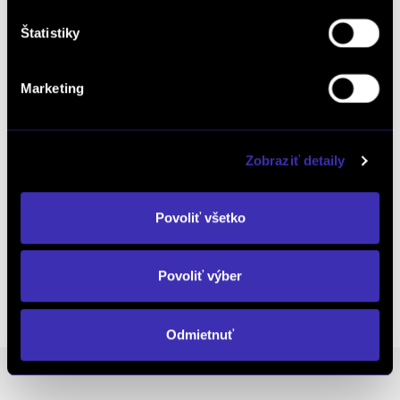
Objednať testovaciu jazdu
Štatistiky
Marketing
Objednať náhradný diel
a príslušenstvo
Zobraziť detaily
Kalkulácia financovania
Povoliť všetko
Výkup vozidiel
Povoliť výber
Odmietnuť