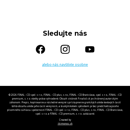
Sledujte nás
alebo nás navštívte osobne
© 2026 FINAL - CD spol. s r. o., FINAL - CD plus, s.r.o., FINAL - CD Bratislava, spol. s r. o., FINAL – CD
premium, s. r. o. všetky práva vyhradené. Obsah stránok Finalcd.sk je chránený autorským
zákonom. Prepis, kopírovanie a následné verejné sprístupnenie grafických alebo textových častí
tohto obsahu alebo jeho časti verejnosti, a to akýmkoľvek spôsobom je bez predchádzajúceho
písomného súhlasu spoločností FINAL - CD spol. s r. o., FINAL - CD plus, s.r.o., FINAL - CD Bratislava,
spol. s r. o. a FINAL – CD premium, s. r. o. zakázané.
Created by
ikimonos.sk