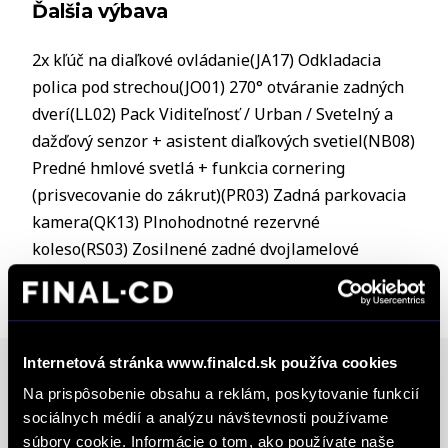
Ďalšia výbava
2x kľúč na diaľkové ovládanie(JA17) Odkladacia
polica pod strechou(JO01) 270° otváranie zadných
dverí(LL02) Pack Viditeľnosť / Urban / Svetelný a
dažďový senzor + asistent diaľkových svetiel(NB08)
Predné hmlové svetlá + funkcia cornering
(prisvecovanie do zákrut)(PR03) Zadná parkovacia
kamera(QK13) Plnohodnotné rezervné
koleso(RS03) Zosilnené zadné dvojlamelové
pruženie(SE08) D: Záruka 5 rokov / 200 000 km
Internetová stránka www.finalcd.sk používa cookies
Poznámka
Na prispôsobenie obsahu a reklám, poskytovanie funkcií
sociálnych médií a analýzu návštevnosti používame
Možný odpočet DPH, Vozidlo je v záruke ,
súbory cookie. Informácie o tom, ako používate naše