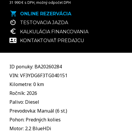
31 990 € s DPH, možný odpočet DPH
ONLINE REZERVÁCIA
TESTOVACIA JAZDA
KALKULÁCIA FINANCOVANIA
KONTAKTOVAŤ PREDAJCU
ID ponuky: BA20260284
VIN: VF3YDG6F3TG040151
Kilometre: 0 km
Ročník: 2026
Palivo: Diesel
Prevodovka: Manuál (6 st.)
Pohon: Predných kolies
Motor: 2.2 BlueHDi