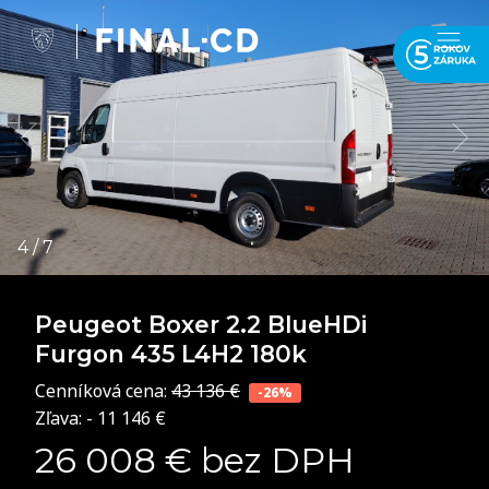
Peugeot Boxer
2.2 BlueHDi
Furgon 435 L4H2 180k
Cenníková cena:
43 136 €
-26%
Zľava: - 11 146 €
26 008 € bez DPH