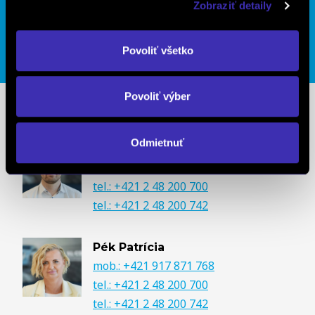
info.ivanska@finalcd.sk
Zobraziť detaily
+421 2 48 20 07 00
Povoliť všetko
DETAIL PREVÁDZKY
Povoliť výber
Predajcovia
Odmietnuť
Moniš Matúš
mob.: +421 907 731 757
tel.: +421 2 48 200 700
tel.: +421 2 48 200 742
Pék Patrícia
mob.: +421 917 871 768
tel.: +421 2 48 200 700
tel.: +421 2 48 200 742