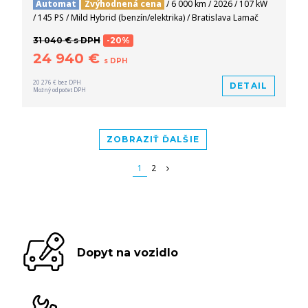
Automat
Zvýhodnená cena
/ 6 000 km / 2026 / 107 kW
/ 145 PS / Mild Hybrid (benzín/elektrika) / Bratislava Lamač
31 040 € s DPH
-20%
24 940 €
s DPH
20 276 € bez DPH
DETAIL
Možný odpočet DPH
ZOBRAZIŤ ĎALŠIE
1
2
Dopyt na vozidlo