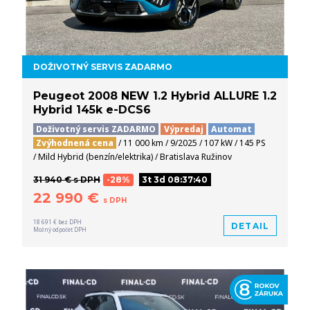
DOŽIVOTNÝ SERVIS ZADARMO
Peugeot 2008 NEW 1.2 Hybrid ALLURE 1.2
Hybrid 145k e-DCS6
Doživotný servis ZADARMO
Výpredaj
Automat
Zvýhodnená cena
/ 11 000 km / 9/2025 / 107 kW / 145 PS
/ Mild Hybrid (benzín/elektrika) / Bratislava Ružinov
31 940 € s DPH
-28%
3t 3d 08:37:39
22 990 €
s DPH
18 691 € bez DPH
DETAIL
Možný odpočet DPH