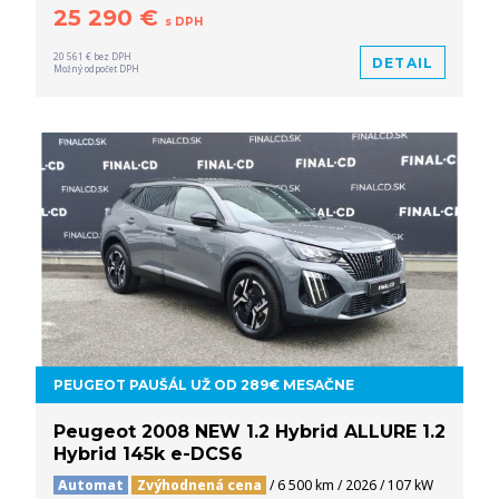
25 290 €
s DPH
20 561 € bez DPH
DETAIL
Možný odpočet DPH
PEUGEOT PAUŠÁL UŽ OD 289€ MESAČNE
Peugeot 2008 NEW 1.2 Hybrid ALLURE 1.2
Hybrid 145k e-DCS6
Automat
Zvýhodnená cena
/ 6 500 km / 2026 / 107 kW