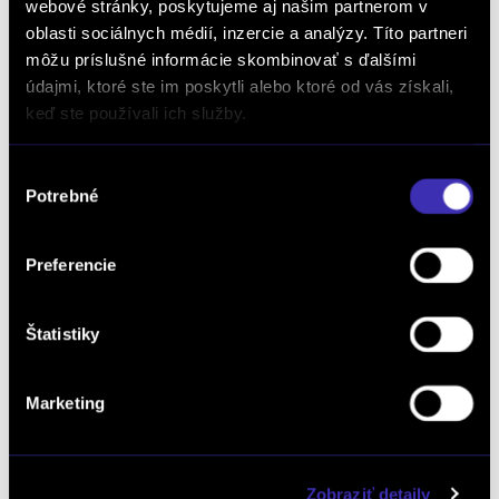
webové stránky, poskytujeme aj našim partnerom v
oblasti sociálnych médií, inzercie a analýzy. Títo partneri
môžu príslušné informácie skombinovať s ďalšími
údajmi, ktoré ste im poskytli alebo ktoré od vás získali,
keď ste používali ich služby.
Výber
Potrebné
súhlasu
Preferencie
DOŽIVOTNÝ SERVIS ZADARMO
Peugeot 2008 NEW 1.2 Hybrid ALLURE 1.2
Hybrid 145k e-DCS6
Štatistiky
Doživotný servis ZADARMO
Výpredaj
Automat
Zvýhodnená cena
/ 22 000 km / 2025 / 107 kW / 145 PS
Marketing
/ Mild Hybrid (benzín/elektrika) / Bratislava Ružinov
32 690 € s DPH
-30%
3t 3d 08:23:39
22 990 €
s DPH
Zobraziť detaily