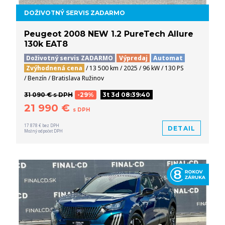
DOŽIVOTNÝ SERVIS ZADARMO
Peugeot 2008 NEW 1.2 PureTech Allure
130k EAT8
Doživotný servis ZADARMO
Výpredaj
Automat
Zvýhodnená cena
/ 13 500 km / 2025 / 96 kW / 130 PS
/ Benzín / Bratislava Ružinov
31 090 € s DPH
-29%
3t 3d 08:39:39
21 990 €
s DPH
17 878 € bez DPH
DETAIL
Možný odpočet DPH