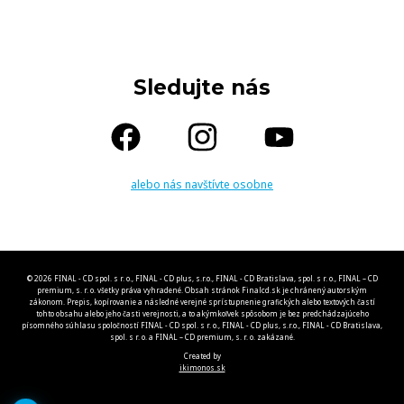
Sledujte nás
alebo nás navštívte osobne
© 2026 FINAL - CD spol. s r. o., FINAL - CD plus, s.r.o., FINAL - CD Bratislava, spol. s r. o., FINAL – CD
premium, s. r. o. všetky práva vyhradené. Obsah stránok Finalcd.sk je chránený autorským
zákonom. Prepis, kopírovanie a následné verejné sprístupnenie grafických alebo textových častí
tohto obsahu alebo jeho časti verejnosti, a to akýmkoľvek spôsobom je bez predchádzajúceho
písomného súhlasu spoločností FINAL - CD spol. s r. o., FINAL - CD plus, s.r.o., FINAL - CD Bratislava,
spol. s r. o. a FINAL – CD premium, s. r. o. zakázané.
Created by
ikimonos.sk