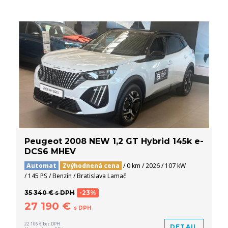
Peugeot 2008 NEW 1,2 GT Hybrid 145k e-
DCS6 MHEV
Automat
Zvýhodnená cena
/ 0 km / 2026 / 107 kW
/ 145 PS / Benzín / Bratislava Lamač
35 340 € s DPH
-23%
27 190 €
s DPH
22 106 € bez DPH
DETAIL