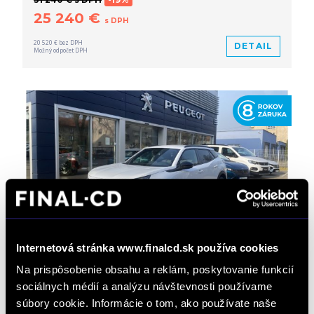
25 240 €
s DPH
20 520 € bez DPH
DETAIL
Možný odpočet DPH
Internetová stránka www.finalcd.sk používa cookies
SPLÁTKA PEUGEOT PAUŠÁL OD 289€/MESAČNE
Na prispôsobenie obsahu a reklám, poskytovanie funkcií
Peugeot 2008 NEW 1.2 Hybrid ALLURE 1.2
sociálnych médií a analýzu návštevnosti používame
Hybrid 145k e-DCS6
súbory cookie. Informácie o tom, ako používate naše
Automat
Zvýhodnená cena
/ 2 km / 2026 / 107 kW