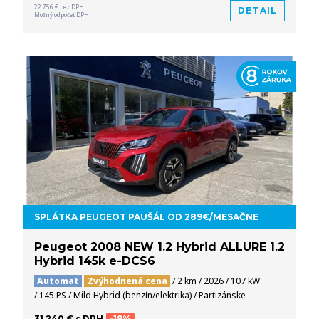
22 756 € bez DPH
DETAIL
Možný odpočet DPH
SPLÁTKA PEUGEOT PAUŠÁL OD 289€/MESAČNE
Peugeot 2008 NEW 1.2 Hybrid ALLURE 1.2
Hybrid 145k e-DCS6
Automat
Zvýhodnená cena
/ 2 km / 2026 / 107 kW
/ 145 PS / Mild Hybrid (benzín/elektrika) / Partizánske
31 240 € s DPH
-19%