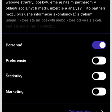
webové stránky, poskytujeme aj našim partnerom v
/ 145 PS / Mild Hybrid (benzín/elektrika) / Partizánske
oblasti sociálnych médií, inzercie a analýzy. Títo partneri
31 040 € s DPH
-20%
môžu príslušné informácie skombinovať s ďalšími
24 950 €
údajmi, ktoré ste im poskytli alebo ktoré od vás získali,
s DPH
keď ste používali ich služby.
20 285 € bez DPH
DETAIL
Možný odpočet DPH
Výber
Potrebné
súhlasu
Preferencie
Štatistiky
Marketing
ZÁRUKA PEUGEOT CARE DO 8ROKOV/160 000KM
Zobraziť detaily