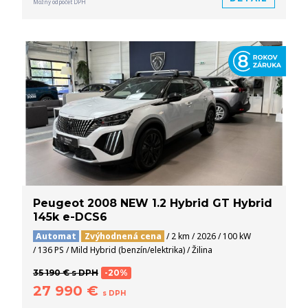
Možný odpočet DPH
Peugeot 2008 NEW 1.2 Hybrid GT Hybrid
145k e-DCS6
Automat
Zvýhodnená cena
/ 2 km / 2026 / 100 kW
/ 136 PS / Mild Hybrid (benzín/elektrika) / Žilina
35 190 € s DPH
-20%
27 990 €
s DPH