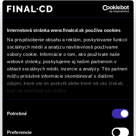
26 450 € s DPH
-31%
18 350 €
s DPH
14 919 € bez DPH
DETAIL
Možný odpočet DPH
Internetová stránka www.finalcd.sk používa cookies
Na prispôsobenie obsahu a reklám, poskytovanie funkcií
sociálnych médií a analýzu návštevnosti používame
súbory cookie. Informácie o tom, ako používate naše
webové stránky, poskytujeme aj našim partnerom v
oblasti sociálnych médií, inzercie a analýzy. Títo partneri
môžu príslušné informácie skombinovať s ďalšími
údajmi, ktoré ste im poskytli alebo ktoré od vás získali,
keď ste používali ich služby.
Výber
Potrebné
súhlasu
Peugeot 308 1.2 Hybrid GT Hybrid 145k
e-DCS6
Preferencie
Automat
/ 2 km / 2025 / 107 kW / 145 PS / Mild Hybrid