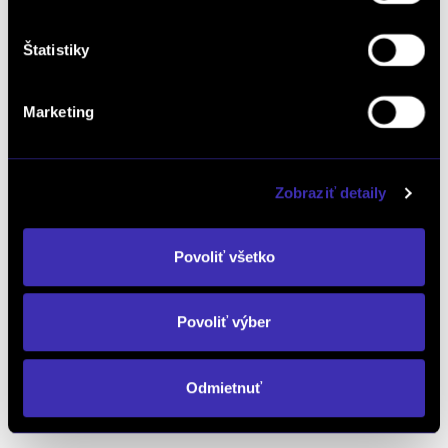
(benzín/elektrika) / Žilina
36 510 € s DPH
-11%
Štatistiky
32 550 €
s DPH
26 463 € bez DPH
DETAIL
Marketing
Možný odpočet DPH
Zobraziť detaily
Povoliť všetko
Dopyt na vozidlo
Povoliť výber
Odmietnuť
Objednať servis