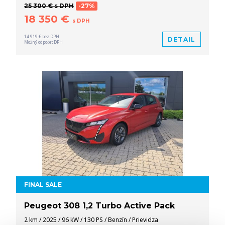
25 300 € s DPH
-27%
18 350 €
s DPH
14 919 € bez DPH
DETAIL
Možný odpočet DPH
FINAL SALE
Peugeot 308 1,2 Turbo Active Pack
2 km / 2025 / 96 kW / 130 PS / Benzín / Prievidza