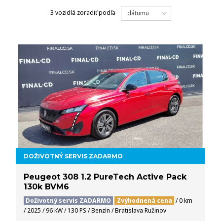
3 vozidlá
zoradiť podľa
dátumu
DOŽIVOTNÝ SERVIS ZADARMO
Peugeot 308 1.2 PureTech Active Pack
130k BVM6
Doživotný servis ZADARMO
Zvýhodnená cena
/ 0 km
/ 2025 / 96 kW / 130 PS / Benzín / Bratislava Ružinov