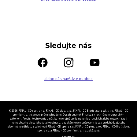
Sledujte nás
alebo nás navštívte osobne
© 2026 FINAL - CD spol. s r. o., FINAL - CD plus, s.r.o., FINAL - CD Bratislava, spol. s r. o., FINAL – CD
premium, s. r. o. všetky práva vyhradené. Obsah stránok Finalcd.sk je chránený autorským
zákonom. Prepis, kopírovanie a následné verejné sprístupnenie grafických alebo textových častí
tohto obsahu alebo jeho časti verejnosti, a to akýmkoľvek spôsobom je bez predchádzajúceho
písomného súhlasu spoločností FINAL - CD spol. s r. o., FINAL - CD plus, s.r.o., FINAL - CD Bratislava,
spol. s r. o. a FINAL – CD premium, s. r. o. zakázané.
Created by