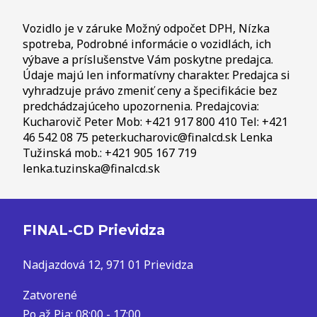
Vozidlo je v záruke Možný odpočet DPH, Nízka
spotreba, Podrobné informácie o vozidlách, ich
výbave a príslušenstve Vám poskytne predajca.
Údaje majú len informatívny charakter. Predajca si
vyhradzuje právo zmeniť ceny a špecifikácie bez
predchádzajúceho upozornenia. Predajcovia:
Kucharovič Peter Mob: +421 917 800 410 Tel: +421
46 542 08 75 peter.kucharovic@finalcd.sk Lenka
Tužinská mob.: +421 905 167 719
lenka.tuzinska@finalcd.sk
FINAL-CD Prievidza
Nadjazdová 12, 971 01 Prievidza
Zatvorené
Po až Pia: 08:00 - 17:00