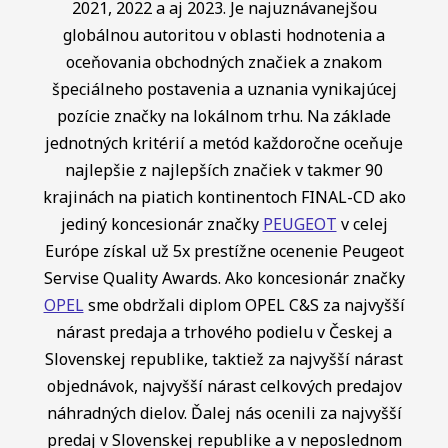
2021, 2022 a aj 2023. Je najuznávanejšou
globálnou autoritou v oblasti hodnotenia a
oceňovania obchodných značiek a znakom
špeciálneho postavenia a uznania vynikajúcej
pozície značky na lokálnom trhu. Na základe
jednotných kritérií a metód každoročne oceňuje
najlepšie z najlepších značiek v takmer 90
krajinách na piatich kontinentoch FINAL-CD ako
jediný koncesionár značky
PEUGEOT
v celej
Európe získal už 5x prestížne ocenenie Peugeot
Servise Quality Awards. Ako koncesionár značky
OPEL
sme obdržali diplom OPEL C&S za najvyšší
nárast predaja a trhového podielu v Českej a
Slovenskej republike, taktiež za najvyšší nárast
objednávok, najvyšší nárast celkových predajov
náhradných dielov. Ďalej nás ocenili za najvyšší
predaj v Slovenskej republike a v neposlednom