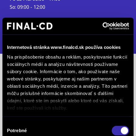
So: 09:00 - 12:00
info.pd@finalcd.sk
+421 908 020 800
DETAIL PREVÁDZKY
Internetová stránka www.finalcd.sk používa cookies
Na prispôsobenie obsahu a reklám, poskytovanie funkcií
sociálnych médií a analýzu návštevnosti používame
Predajcovia
súbory cookie. Informácie o tom, ako používate naše
webové stránky, poskytujeme aj našim partnerom v
Kucharovič Peter
oblasti sociálnych médií, inzercie a analýzy. Títo partneri
mob.: +421 917 800 410
môžu príslušné informácie skombinovať s ďalšími
tel.: +421 46 542 08 75
údajmi, ktoré ste im poskytli alebo ktoré od vás získali,
keď ste používali ich služby.
Tužinská Lenka
mob.: +421 905 167 719
Výber
Potrebné
súhlasu
tel.: +421 46 542 08 75