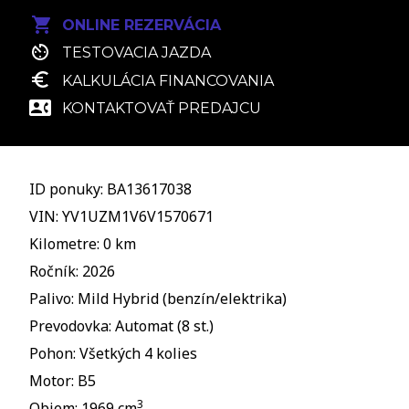
ONLINE REZERVÁCIA
TESTOVACIA JAZDA
KALKULÁCIA FINANCOVANIA
KONTAKTOVAŤ PREDAJCU
ID ponuky: BA13617038
VIN: YV1UZM1V6V1570671
Kilometre: 0 km
Ročník: 2026
Palivo: Mild Hybrid (benzín/elektrika)
Prevodovka: Automat (8 st.)
Pohon: Všetkých 4 kolies
Motor: B5
3
Objem: 1969 cm