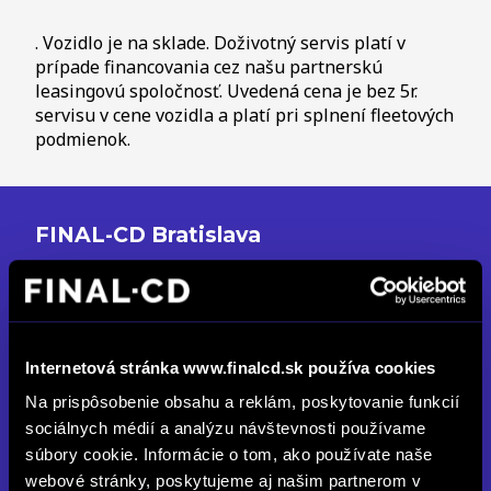
. Vozidlo je na sklade. Doživotný servis platí v
prípade financovania cez našu partnerskú
leasingovú spoločnosť. Uvedená cena je bez 5r.
servisu v cene vozidla a platí pri splnení fleetových
podmienok.
FINAL-CD Bratislava
Ivanská cesta 30, 821 04 Bratislava
Zatvorené
Po až Pia: 08:00 - 17:00
Internetová stránka www.finalcd.sk používa cookies
So: Zatvorené
Na prispôsobenie obsahu a reklám, poskytovanie funkcií
sociálnych médií a analýzu návštevnosti používame
predajba.volvo@finalcd.sk
súbory cookie. Informácie o tom, ako používate naše
+421 918 601 062
webové stránky, poskytujeme aj našim partnerom v