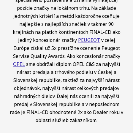
pozície značky na lokálnom trhu. Na základe
jednotných kritérií a metód každoročne oceňuje
najlepšie z najlepších značiek v takmer 90
krajinách na piatich kontinentoch FINAL-CD ako
jediný koncesionár značky
PEUGEOT
v celej
Európe získal už 5x prestížne ocenenie Peugeot
Servise Quality Awards. Ako koncesionár značky
OPEL
sme obdržali diplom OPEL C&S za najvyšší
nárast predaja a trhového podielu v Českej a
Slovenskej republike, taktiež za najvyšší nárast
objednávok, najvyšší nárast celkových predajov
náhradných dielov. Ďalej nás ocenili za najvyšší
predaj v Slovenskej republike a v neposlednom
rade je FINAL-CD ohodnotené 2x ako Dealer roku v
oblasti služieb zákazníkom.