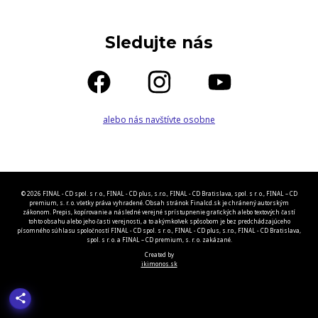
Sledujte nás
alebo nás navštívte osobne
© 2026 FINAL - CD spol. s r. o., FINAL - CD plus, s.r.o., FINAL - CD Bratislava, spol. s r. o., FINAL – CD
premium, s. r. o. všetky práva vyhradené. Obsah stránok Finalcd.sk je chránený autorským
zákonom. Prepis, kopírovanie a následné verejné sprístupnenie grafických alebo textových častí
tohto obsahu alebo jeho časti verejnosti, a to akýmkoľvek spôsobom je bez predchádzajúceho
písomného súhlasu spoločností FINAL - CD spol. s r. o., FINAL - CD plus, s.r.o., FINAL - CD Bratislava,
spol. s r. o. a FINAL – CD premium, s. r. o. zakázané.
Created by
ikimonos.sk