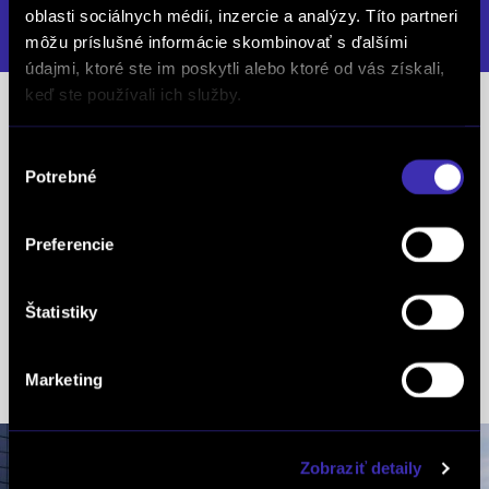
oblasti sociálnych médií, inzercie a analýzy. Títo partneri
DETAIL PREVÁDZKY
môžu príslušné informácie skombinovať s ďalšími
údajmi, ktoré ste im poskytli alebo ktoré od vás získali,
keď ste používali ich služby.
Predajcovia Bratislava
Výber
Krátky Martin
Potrebné
súhlasu
mob.: +421 915 692 427
tel.: +421 2 38 11 11 00
Preferencie
Pálenkášová Veronika
Štatistiky
mob.: +421 918 601 062
tel.: +421 2 38 11 11 00
Marketing
Zobraziť detaily