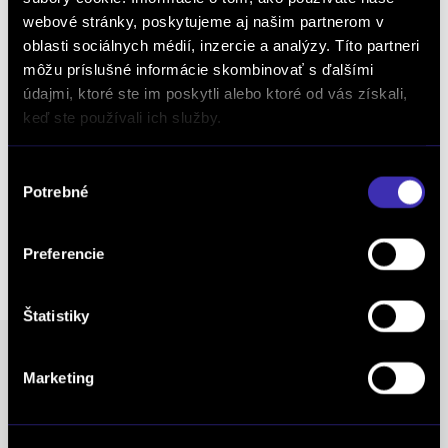
webové stránky, poskytujeme aj našim partnerom v
Objednať náhradný diel
oblasti sociálnych médií, inzercie a analýzy. Títo partneri
a príslušenstvo
môžu príslušné informácie skombinovať s ďalšími
údajmi, ktoré ste im poskytli alebo ktoré od vás získali,
keď ste používali ich služby.
Kalkulácia financovania
Výber
Potrebné
súhlasu
Výkup vozidiel
Preferencie
Štatistiky
Marketing
Ocenenia