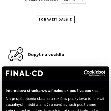
ZOBRAZIŤ ĎALŠIE
Dopyt na vozidlo
Objednať servis
Internetová stránka www.finalcd.sk používa cookies
Na prispôsobenie obsahu a reklám, poskytovanie funkcií
Objednať testovaciu jazdu
sociálnych médií a analýzu návštevnosti používame
súbory cookie. Informácie o tom, ako používate naše