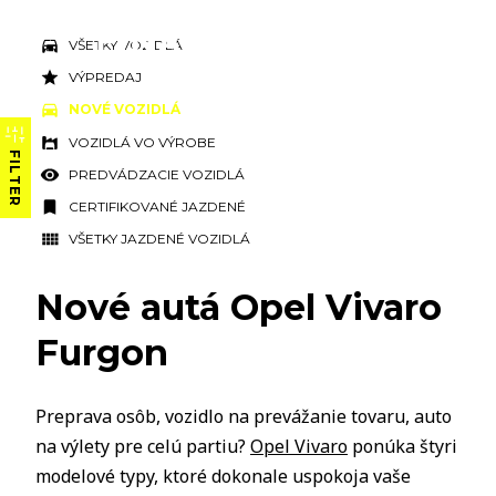
VŠETKY VOZIDLÁ
VÝPREDAJ
NOVÉ VOZIDLÁ
VOZIDLÁ VO VÝROBE
FILTER
PREDVÁDZACIE VOZIDLÁ
CERTIFIKOVANÉ JAZDENÉ
VŠETKY JAZDENÉ VOZIDLÁ
Nové autá Opel Vivaro
Furgon
Preprava osôb, vozidlo na prevážanie tovaru, auto
na výlety pre celú partiu?
Opel Vivaro
ponúka štyri
modelové typy, ktoré dokonale uspokoja vaše