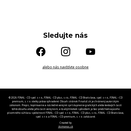
Sledujte nás
alebo nás navštívte osobne
© 2026 FINAL - CD spol. s r. o., FINAL - CD plus, s.r.o., FINAL - CD Bratislava, spol. s r. o., FINAL – CD
premium, s. r. o. všetky práva vyhradené. Obsah stránok Finalcd.sk je chránený autorským
zákonom. Prepis, kopírovanie a následné verejné sprístupnenie grafických alebo textových častí
tohto obsahu alebo jeho časti verejnosti, a to akýmkoľvek spôsobom je bez predchádzajúceho
písomného súhlasu spoločností FINAL - CD spol. s r. o., FINAL - CD plus, s.r.o., FINAL - CD Bratislava,
spol. s r. o. a FINAL – CD premium, s. r. o. zakázané.
Created by
ikimonos.sk