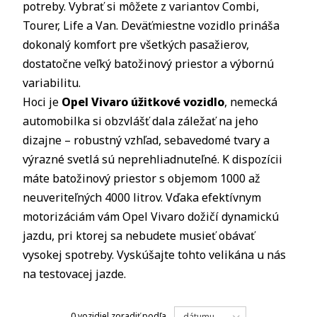
potreby. Vybrať si môžete z variantov Combi,
Tourer, Life a Van. Deväťmiestne vozidlo prináša
dokonalý komfort pre všetkých pasažierov,
dostatočne veľký batožinový priestor a výbornú
variabilitu.
Hoci je
Opel Vivaro úžitkové vozidlo
, nemecká
automobilka si obzvlášť dala záležať na jeho
dizajne – robustný vzhľad, sebavedomé tvary a
výrazné svetlá sú neprehliadnuteľné. K dispozícii
máte batožinový priestor s objemom 1000 až
neuveriteľných 4000 litrov. Vďaka efektívnym
motorizáciám vám Opel Vivaro dožičí dynamickú
jazdu, pri ktorej sa nebudete musieť obávať
vysokej spotreby. Vyskúšajte tohto velikána u nás
na testovacej jazde.
0 vozidiel
zoradiť podľa
dátumu