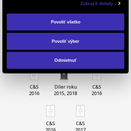
Získali sme diplom OPEL C&S za najvyšší nárast
Zobraziť detaily
predaja a trhového podielu v ČR a SR za rok
2016,najvyšší nárast objednávok za rok 2016,
Povoliť všetko
najvyšší nárast celkových predajov náhradných
dielov za rok 2016, najväčší predaj v SR za rok 2017
Povoliť výber
a ocenenie Dealer roku 2015 a 2018 v oblasti
služieb zákazníkom.
Odmietnuť
C&S
Díler roku
C&S
2016
2015, 2018
2016
C&S
C&S
2016
2017