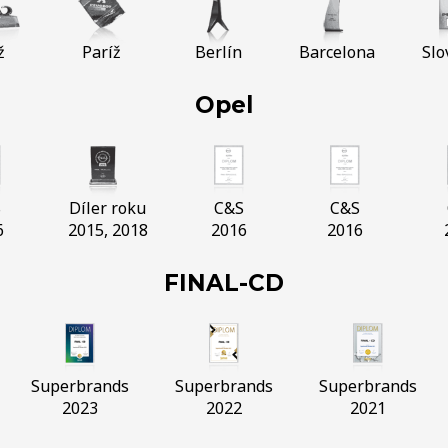
ž
Paríž
Berlín
Barcelona
Slo
Opel
S
Díler roku
C&S
C&S
6
2015, 2018
2016
2016
FINAL-CD
Superbrands
Superbrands
Superbrands
2023
2022
2021