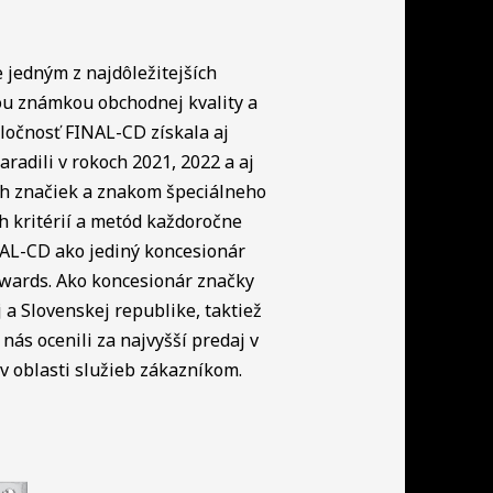
e jedným z najdôležitejších
ou známkou obchodnej kvality a
ločnosť FINAL-CD získala aj
radili v rokoch 2021, 2022 a aj
ch značiek a znakom špeciálneho
h kritérií a metód každoročne
NAL-CD ako jediný koncesionár
Awards. Ako koncesionár značky
a Slovenskej republike, taktiež
nás ocenili za najvyšší predaj v
 oblasti služieb zákazníkom.