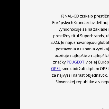
FINAL-CD získalo prestížny
Európskych štandardov definuj
vyhodnocuje sa na základe 
prestížny titul Superbrands, u
2023. Je najuznávanejšou globá
postavenia a uznania vynikaj
oceňuje najlepšie z najlepší
značky
PEUGEOT
v celej Európ
OPEL
sme obdržali diplom OPEL 
za najvyšší nárast objednávok, 
Slovenskej republike a v ne