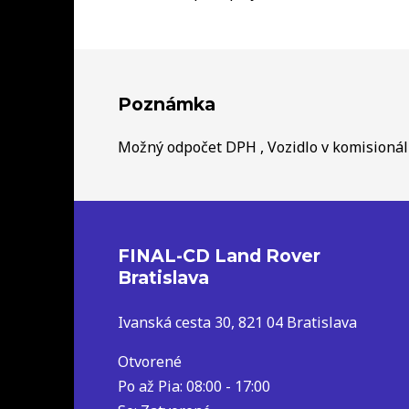
Poznámka
Možný odpočet DPH , Vozidlo v komisioná
FINAL-CD Land Rover
Bratislava
Ivanská cesta 30, 821 04 Bratislava
Otvorené
Po až Pia: 08:00 - 17:00