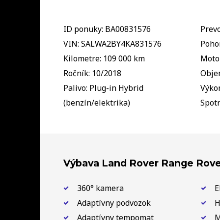
ID ponuky: BA00831576
Prevo
VIN: SALWA2BY4KA831576
Pohon
Kilometre: 109 000 km
Motor
Ročník: 10/2018
Obje
Palivo: Plug-in Hybrid
Výkon
(benzín/elektrika)
Spotr
Výbava Land Rover Range Rove
360° kamera
E
Adaptívny podvozok
H
Adaptívny tempomat
M