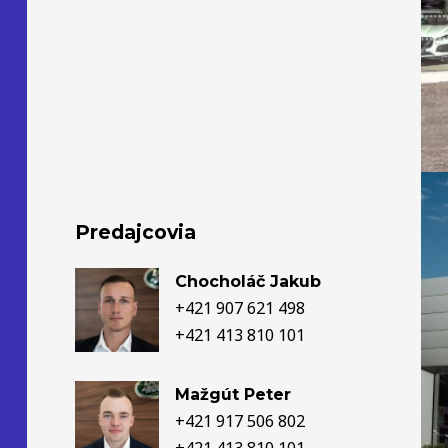
Predajcovia
Chocholáč Jakub
+421 907 621 498
+421 413 810 101
Mažgút Peter
+421 917 506 802
+421 413 810 101