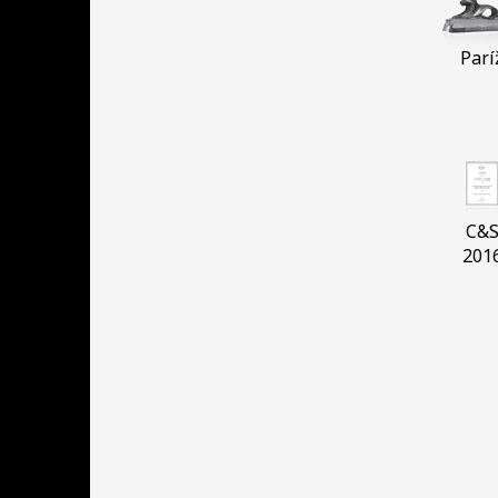
Parí
C&
201