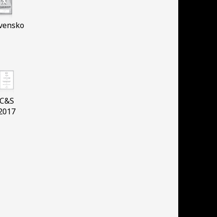
vensko
C&S
2017