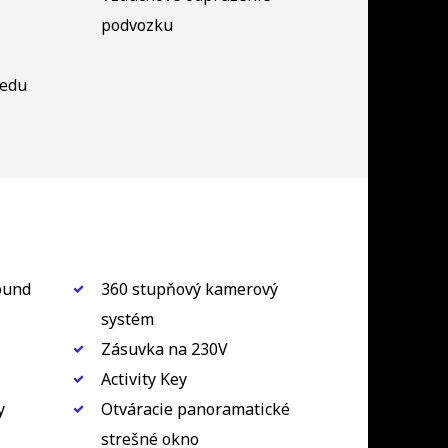
podvozku
redu
ound
360 stupňový kamerový
systém
Zásuvka na 230V
Activity Key
y
Otváracie panoramatické
strešné okno