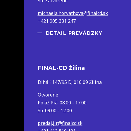
So: Zatvorené
michaela.horvathova@finalcd.sk
+421 905 331 247
DETAIL PREVÁDZKY
FINAL-CD Žilina
Dlhá 1147/95 D, 010 09 Žilina
Otvorené
Po až Pia: 08:00 - 17:00
So: 09:00 - 12:00
predaj.jlr@finalcd.sk
+421 413 810 101