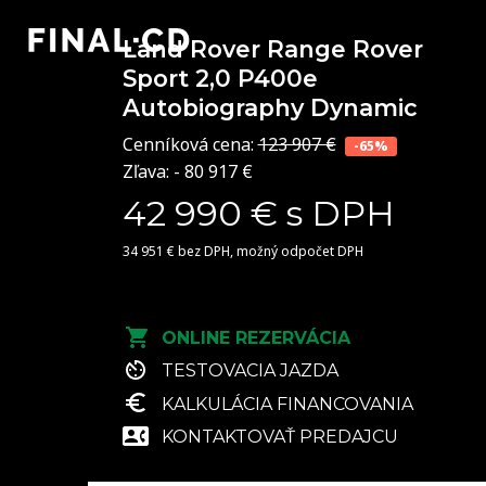
Land Rover Range Rover
Sport
2,0 P400e
Autobiography Dynamic
Cenníková cena:
123 907 €
-65%
Zľava: - 80 917 €
42 990 € s DPH
34 951 € bez DPH, možný odpočet DPH
ONLINE REZERVÁCIA
TESTOVACIA JAZDA
KALKULÁCIA FINANCOVANIA
KONTAKTOVAŤ PREDAJCU