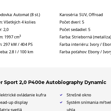
dovka: Automat (8 st.)
Karoséria: SUV, Offroad
: Všetkých 4 kolies
Počet dverí: 5
: 2,0
Počet sedadiel: 5
3
m: 1997 cm
Farba: Strieborná (metalíza
: 297 kW / 404 PS
Farba interiéru: Ivory / Ebo
eba: 2.8 l / 100 km
Farba poťahov: Ebony / Ivor
r Sport 2,0 P400e Autobiography Dynamic
lektrické ovládanie kufra
Strešné okno
ead-up display
Systém snímania mŕtve
atrix svetlá
uhla