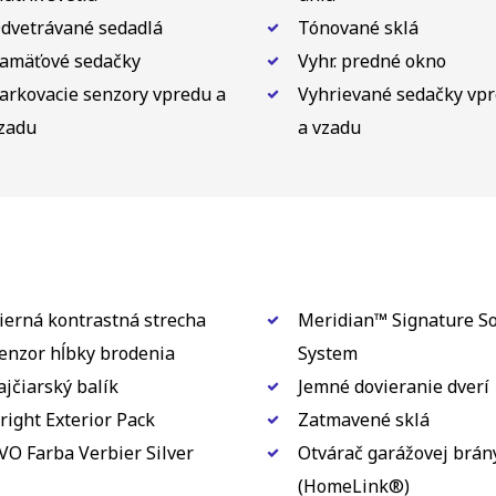
dvetrávané sedadlá
Tónované sklá
amäťové sedačky
Vyhr. predné okno
arkovacie senzory vpredu a
Vyhrievané sedačky vp
zadu
a vzadu
ierná kontrastná strecha
Meridian™ Signature S
enzor hĺbky brodenia
System
ajčiarský balík
Jemné dovieranie dverí
right Exterior Pack
Zatmavené sklá
VO Farba Verbier Silver
Otvárač garážovej brán
(HomeLink®)