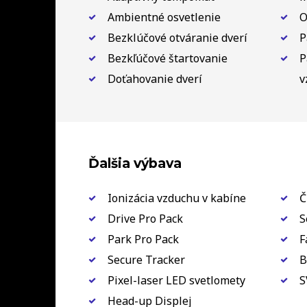
Ambientné osvetlenie
O
Bezklúčové otváranie dverí
P
Bezkľúčové štartovanie
P
Doťahovanie dverí
v
Ďalšia výbava
Ionizácia vzduchu v kabíne
Č
Drive Pro Pack
S
Park Pro Pack
F
Secure Tracker
B
Pixel-laser LED svetlomety
S
Head-up Displej