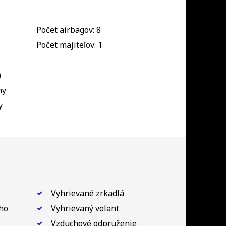
Počet airbagov: 8
Počet majiteľov: 1
)
ny
y
Vyhrievané zrkadlá
ho
Vyhrievaný volant
Vzduchové odpruženie