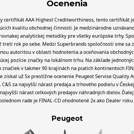
Ocenenia
 certifikát AAA Highest Creditworthiness, tento certifikát j
úcich kvalitu obchodnej činnosti. Je medzinárodne uznávan
rovnakej analytickej metodiky pre všetky európske trhy. Spo
ž tretí rok po sebe. Medzi Superbrands spoločnosti sme sa za
lnou autoritou v oblasti hodnotenia a oceňovania obchodný
úcej pozície značky na lokálnom trhu. Na základe jednotnýc
ch značiek v takmer 90 krajinách na piatich kontinentoch FI
e získal už 5x prestížne ocenenie Peugeot Servise Quality 
C&S za najvyšší nárast predaja a trhového podielu v Českej 
najvyšší nárast celkových predajov náhradných dielov. Ďalej 
poslednom rade je FINAL-CD ohodnotené 2x ako Dealer roku v
Peugeot