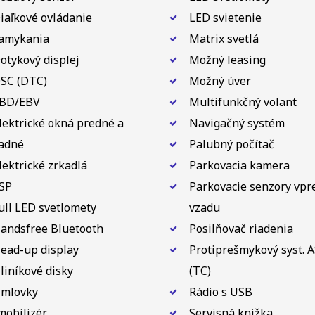
iaľkové ovládanie
LED svietenie
amykania
Matrix svetlá
otykový displej
Možný leasing
SC (DTC)
Možný úver
BD/EBV
Multifunkčný volant
lektrické okná predné a
Navigačný systém
adné
Palubný počítač
lektrické zrkadlá
Parkovacia kamera
SP
Parkovacie senzory vpr
ull LED svetlomety
vzadu
andsfree Bluetooth
Posilňovač riadenia
ead-up display
Protiprešmykový syst. 
liníkové disky
(TC)
mlovky
Rádio s USB
mobilizér
Servisná knižka