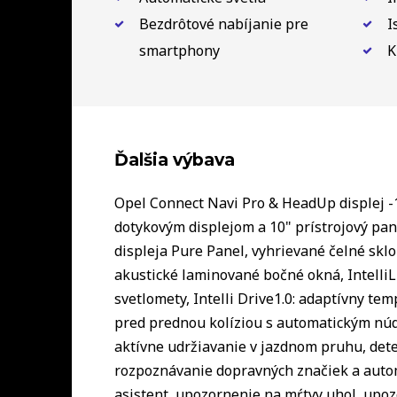
Bezdrôtové nabíjanie pre
I
smartphony
K
Ďalšia výbava
Opel Connect Navi Pro & HeadUp displej -
dotykovým displejom a 10" prístrojový pan
displeja Pure Panel, vyhrievané čelné sk
akustické laminované bočné okná, Intelli
svetlomety, Intelli Drive1.0: adaptívny t
pred prednou kolíziou s automatickým nú
aktívne udržiavanie v jazdnom pruhu, dete
rozpoznávanie dopravných značiek a autom
asistent, upozornenie na mŕtvy uhol, upoz