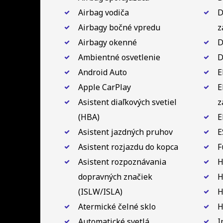
Airbag vodiča
D
Airbagy bočné vpredu
z
Airbagy okenné
D
Ambientné osvetlenie
D
Android Auto
E
Apple CarPlay
E
Asistent diaľkových svetiel
z
(HBA)
E
Asistent jazdných pruhov
E
Asistent rozjazdu do kopca
F
Asistent rozpoznávania
H
dopravných značiek
H
(ISLW/ISLA)
H
Atermické čelné sklo
H
Automatické svetlá
I