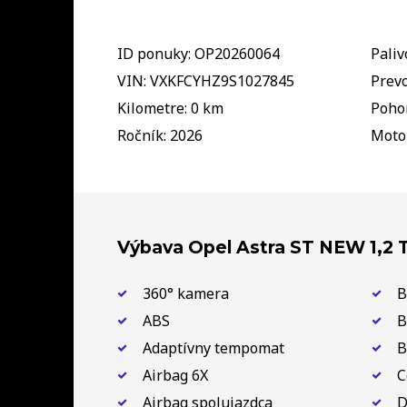
ID ponuky: OP20260064
Paliv
VIN: VXKFCYHZ9S1027845
Prevo
Kilometre: 0 km
Pohon
Ročník: 2026
Motor
Výbava Opel Astra ST NEW 1,2 
360° kamera
B
ABS
B
Adaptívny tempomat
B
Airbag 6X
C
Airbag spolujazdca
D