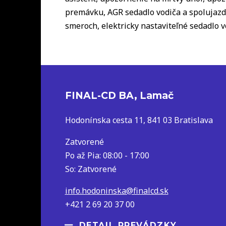
premávku, AGR sedadlo vodiča a spolujazdc
smeroch, elektricky nastaviteľné sedadlo 
FINAL-CD BA, Lamač
Hodonínska cesta 11, 841 03 Bratislava
Zatvorené
Po až Pia: 08:00 - 17:00
So: Zatvorené
info.hodoninska@finalcd.sk
+421 2 69 20 37 00
DETAIL PREVÁDZKY