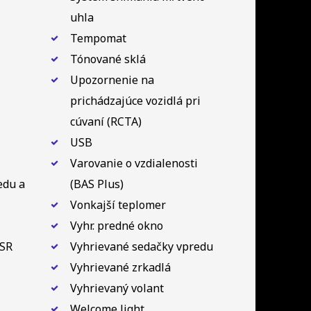
uhla
Tempomat
Tónované sklá
Upozornenie na
prichádzajúce vozidlá pri
cúvaní (RCTA)
USB
Varovanie o vzdialenosti
edu a
(BAS Plus)
Vonkajší teplomer
Vyhr. predné okno
ASR
Vyhrievané sedačky vpredu
Vyhrievané zrkadlá
Vyhrievaný volant
Welcome light