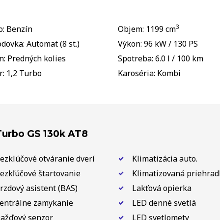
3
o: Benzín
Objem: 1199 cm
dovka: Automat (8 st.)
Výkon: 96 kW / 130 PS
: Predných kolies
Spotreba: 6.0 l / 100 km
: 1,2 Turbo
Karoséria: Kombi
Turbo GS 130k AT8
ezklúčové otváranie dverí
Klimatizácia auto.
ezkľúčové štartovanie
Klimatizovaná priehrad
rzdový asistent (BAS)
Lakťová opierka
entrálne zamykanie
LED denné svetlá
ažďový senzor
LED svetlomety