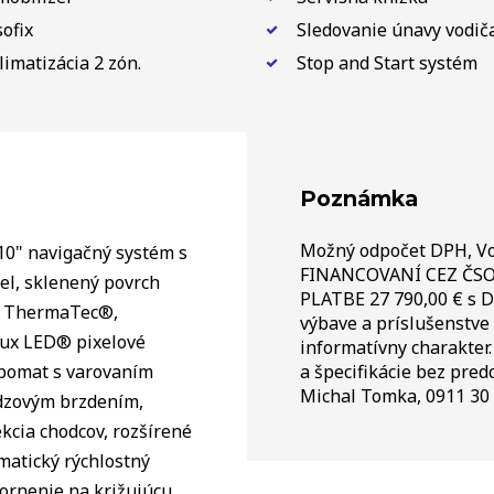
sofix
Sledovanie únavy vodič
limatizácia 2 zón.
Stop and Start systém
Poznámka
Možný odpočet DPH, Vo
10" navigačný systém s
FINANCOVANÍ CEZ ČSO
el, sklenený povrch
PLATBE 27 790,00 € s D
lo ThermaTec®,
výbave a príslušenstve
Lux LED® pixelové
informatívny charakter.
empomat s varovaním
a špecifikácie bez pre
Michal Tomka, 0911 30 
dzovým brzdením,
kcia chodcov, rozšírené
atický rýchlostný
ornenie na križujúcu