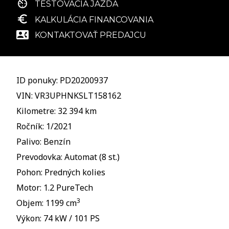
TESTOVACIA JAZDA
KALKULÁCIA FINANCOVANIA
KONTAKTOVAŤ PREDAJCU
ID ponuky: PD20200937
VIN: VR3UPHNKSLT158162
Kilometre: 32 394 km
Ročník: 1/2021
Palivo: Benzín
Prevodovka: Automat (8 st.)
Pohon: Predných kolies
Motor: 1.2 PureTech
3
Objem: 1199 cm
Výkon: 74 kW / 101 PS