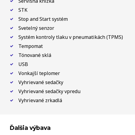
Servisná knižka
STK
Stop and Start systém
Svetelný senzor
Systém kontroly tlaku v pneumatikách (TPMS)
Tempomat
Tónované sklá
USB
Vonkajší teplomer
Vyhrievané sedačky
Vyhrievané sedačky vpredu
Vyhrievané zrkadlá
Ďalšia výbava