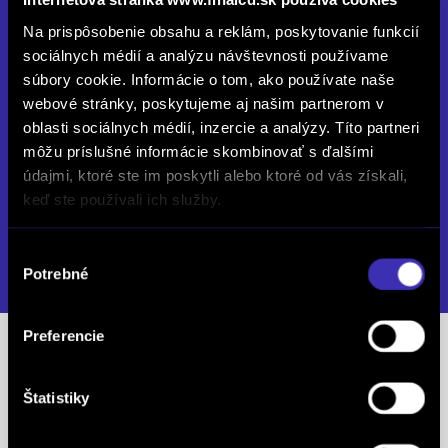
FINAL-CD Prievidza
Na prispôsobenie obsahu a reklám, poskytovanie funkcií
sociálnych médií a analýzu návštevnosti používame
Nadjazdová 12, 971 01 Prievidza
súbory cookie. Informácie o tom, ako používate naše
Otvorené
webové stránky, poskytujeme aj našim partnerom v
oblasti sociálnych médií, inzercie a analýzy. Títo partneri
Po až Pia: 08:00 - 17:00
môžu príslušné informácie skombinovať s ďalšími
So: 09:00 - 12:00
údajmi, ktoré ste im poskytli alebo ktoré od vás získali,
keď ste používali ich služby.
info.pd@finalcd.sk
+421 908 020 800
Výber
DETAIL PREVÁDZKY
Potrebné
súhlasu
Preferencie
Predajcovia
Štatistiky
Kucharovič Peter
mob.: +421 917 800 410