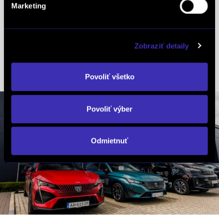
tel.: +421 46 542 08 75
Marketing
Tužinská Lenka
Zobraziť detaily
mob.: +421 905 167 719
tel.: +421 46 542 08 75
Povoliť všetko
Povoliť výber
Odmietnuť