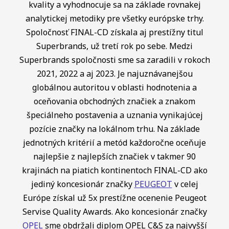
kvality a vyhodnocuje sa na základe rovnakej
analytickej metodiky pre všetky európske trhy.
Spoločnosť FINAL-CD získala aj prestížny titul
Superbrands, už tretí rok po sebe. Medzi
Superbrands spoločnosti sme sa zaradili v rokoch
2021, 2022 a aj 2023. Je najuznávanejšou
globálnou autoritou v oblasti hodnotenia a
oceňovania obchodných značiek a znakom
špeciálneho postavenia a uznania vynikajúcej
pozície značky na lokálnom trhu. Na základe
jednotných kritérií a metód každoročne oceňuje
najlepšie z najlepších značiek v takmer 90
krajinách na piatich kontinentoch FINAL-CD ako
jediný koncesionár značky
PEUGEOT
v celej
Európe získal už 5x prestížne ocenenie Peugeot
Servise Quality Awards. Ako koncesionár značky
OPEL
sme obdržali diplom OPEL C&S za najvyšší