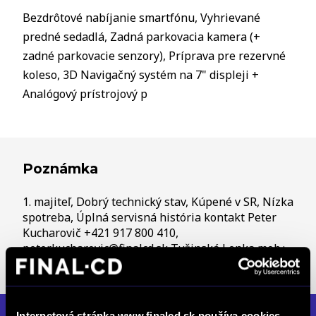
Bezdrôtové nabíjanie smartfónu, Vyhrievané
predné sedadlá, Zadná parkovacia kamera (+
zadné parkovacie senzory), Príprava pre rezervné
koleso, 3D Navigačný systém na 7" displeji +
Analógový prístrojový p
Poznámka
1. majiteľ, Dobrý technický stav, Kúpené v SR, Nízka
spotreba, Úplná servisná história kontakt Peter
Kucharovič +421 917 800 410,
peter.kucharovic@finalcd.sk Tužinská Lenka mob.:
+421 905 167 719 lenka.tuzinska@finalcd.sk
Internetová stránka www.finalcd.sk používa cookies