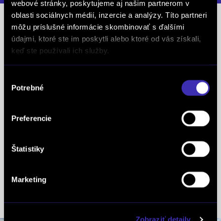
webové stránky, poskytujeme aj našim partnerom v
oblasti sociálnych médií, inzercie a analýzy. Títo partneri
Predajcovia
môžu príslušné informácie skombinovať s ďalšími
údajmi, ktoré ste im poskytli alebo ktoré od vás získali,
Panták Ľubomír
keď ste používali ich služby.
mob.: +421 917 590 568
tel.: +421 41 500 20 44
Výber
Potrebné
súhlasu
Andelová Barbora
mob.: +421 918 946 365
Preferencie
tel.: +421 41 500 20 44
Štatistiky
Fedorčák Jakub
mob.: +421 917 970 396
Marketing
tel.: +421 41 500 20 44
Zobraziť detaily