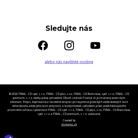
Sledujte nás
alebo nás navštívte osobne
© 2026 FINAL - CD spol. s r. o., FINAL - CD plus, s.r.o., FINAL - CD Bratislava, spol. s r. o., FINAL – CD
premium, s. r. o. všetky práva vyhradené. Obsah stránok Finalcd.sk je chránený autorským
zákonom. Prepis, kopírovanie a následné verejné sprístupnenie grafických alebo textových častí
tohto obsahu alebo jeho časti verejnosti, a to akýmkoľvek spôsobom je bez predchádzajúceho
písomného súhlasu spoločností FINAL - CD spol. s r. o., FINAL - CD plus, s.r.o., FINAL - CD Bratislava,
spol. s r. o. a FINAL – CD premium, s. r. o. zakázané.
Created by
ikimonos.sk