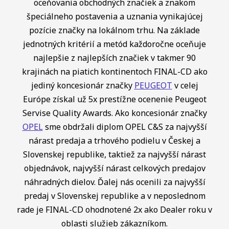
oceňovania obchodných značiek a znakom
špeciálneho postavenia a uznania vynikajúcej
pozície značky na lokálnom trhu. Na základe
jednotných kritérií a metód každoročne oceňuje
najlepšie z najlepších značiek v takmer 90
krajinách na piatich kontinentoch FINAL-CD ako
jediný koncesionár značky
PEUGEOT
v celej
Európe získal už 5x prestížne ocenenie Peugeot
Servise Quality Awards. Ako koncesionár značky
OPEL
sme obdržali diplom OPEL C&S za najvyšší
nárast predaja a trhového podielu v Českej a
Slovenskej republike, taktiež za najvyšší nárast
objednávok, najvyšší nárast celkových predajov
náhradných dielov. Ďalej nás ocenili za najvyšší
predaj v Slovenskej republike a v neposlednom
rade je FINAL-CD ohodnotené 2x ako Dealer roku v
oblasti služieb zákazníkom.