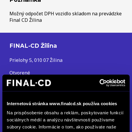
Možný odpočet DPH vozidlo skladom na prevádzke
Final CD Žilina
FINAL-CD Žilina
Prielohy 5, 010 07 Žilina
Otvorené
Po až Pia: 08:00 - 17:00
So: 09:00 - 12:00
info.za@finalcd.sk
Internetová stránka www.finalcd.sk používa cookies
+421 41 500 20 44
Na prispôsobenie obsahu a reklám, poskytovanie funkcií
sociálnych médií a analýzu návštevnosti používame
DETAIL PREVÁDZKY
súbory cookie. Informácie o tom, ako používate naše