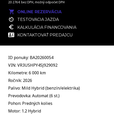
20 276 € bez DPH, možný odpočet DPH
ONLINE REZERVÁCIA
TESTOVACIA JAZDA
KALKULÁCIA FINANCOVANIA
KONTAKTOVAŤ PREDAJCU
ID ponuky: BA20260054
VIN: VR3USHPY4SJ929092
Kilometre: 6 000 km
Ročník: 2026
Palivo: Mild Hybrid (benzín/elektrika)
Prevodovka: Automat (6 st.)
Pohon: Predných kolies
Motor: 1.2 Hybrid