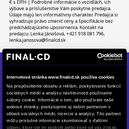
€ s DPH | Podrobné informácie o vozidlách, ich
výbave a príslušenstve Vám poskytne predajca.
Údaje majú len informatívny charakter. Predajca si
vyhradzuje právo zmeniť ceny a špecifikácie bez
predchádzajúceho upozornenia. Kontakt na
predajcu: Lenka Jánošová, +421 918 081 796,
lenka.janosova@finalcd.sk
FINAL-CD BA, Lamač
Internetová stránka www.finalcd.sk používa cookies
Hodonínska cesta 11, 841 03 Bratislava
Na prispôsobenie obsahu a reklám, poskytovanie funkcií
Zatvorené
sociálnych médií a analýzu návštevnosti používame
Po až Pia: 08:00 - 17:00
súbory cookie. Informácie o tom, ako používate naše
So: Zatvorené
webové stránky, poskytujeme aj našim partnerom v
oblasti sociálnych médií, inzercie a analýzy. Títo partneri
info.hodoninska@finalcd.sk
môžu príslušné informácie skombinovať s ďalšími
+421 2 69 20 37 00
údajmi, ktoré ste im poskytli alebo ktoré od vás získali,