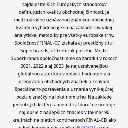
najdôležitejších Európskych štandardov
definujúcich kvalitu obchodnej činnosti. Je
medzinárodne uznávanou známkou obchodnej
kvality a vyhodnocuje sa na základe rovnakej
analytickej metodiky pre všetky európske trhy.
Spoločnosť FINAL-CD získala aj prestížny titul
Superbrands, už tretí rok po sebe. Medzi
Superbrands spoločnosti sme sa zaradili v rokoch
2021, 2022 a aj 2023. Je najuznávanejšou
globálnou autoritou v oblasti hodnotenia a
oceňovania obchodných značiek a znakom
špeciálneho postavenia a uznania vynikajúcej
pozície značky na lokálnom trhu. Na základe
jednotných kritérií a metód každoročne oceňuje
najlepšie z najlepších značiek v takmer 90
krajinách na piatich kontinentoch FINAL-CD ako
jediný koncesionár značky
PEUGEOT
v celej