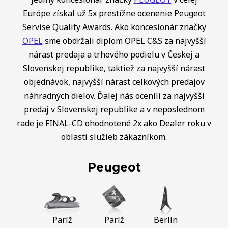
Európe získal už 5x prestížne ocenenie Peugeot
Servise Quality Awards. Ako koncesionár značky
OPEL
sme obdržali diplom OPEL C&S za najvyšší
nárast predaja a trhového podielu v Českej a
Slovenskej republike, taktiež za najvyšší nárast
objednávok, najvyšší nárast celkových predajov
náhradných dielov. Ďalej nás ocenili za najvyšší
predaj v Slovenskej republike a v neposlednom
rade je FINAL-CD ohodnotené 2x ako Dealer roku v
oblasti služieb zákazníkom.
Peugeot
Paríž
Paríž
Berlín