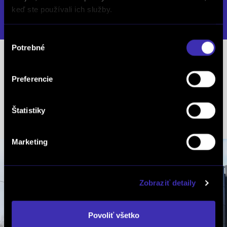
keď ste používali ich služby.
DETAIL PREVÁDZKY
Výber
Potrebné
súhlasu
Predajcovia
Preferencie
Jánošová Lenka
mob.: +421 918 081 796
Štatistiky
Marketing
Zobraziť detaily
Povoliť všetko