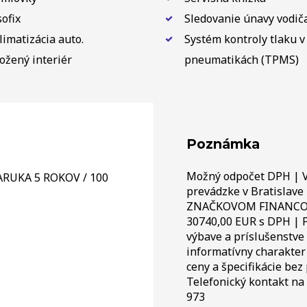
sofix
Sledovanie únavy vodič
limatizácia auto.
Systém kontroly tlaku v
ožený interiér
pneumatikách (TPMS)
Poznámka
Možný odpočet DPH | 
ZARUKA 5 ROKOV / 100
prevádzke v Bratislave
ZNAČKOVOM FINANCOVA
30740,00 EUR s DPH | P
výbave a príslušenstve
informatívny charakter
ceny a špecifikácie be
Telefonický kontakt na
973