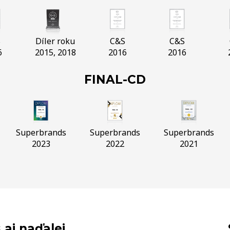
S
Díler roku
C&S
C&S
6
2015, 2018
2016
2016
FINAL-CD
Superbrands
Superbrands
Superbrands
2023
2022
2021
 aj naďalej