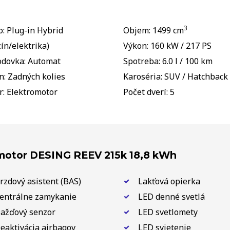
3
o: Plug-in Hybrid
Objem: 1499 cm
ín/elektrika)
Výkon: 160 kW / 217 PS
odovka: Automat
Spotreba: 6.0 l / 100 km
n: Zadných kolies
Karoséria: SUV / Hatchback
r: Elektromotor
Počet dverí: 5
motor DESING REEV 215k 18,8 kWh
rzdový asistent (BAS)
Lakťová opierka
entrálne zamykanie
LED denné svetlá
ažďový senzor
LED svetlomety
eaktivácia airbagov
LED svietenie