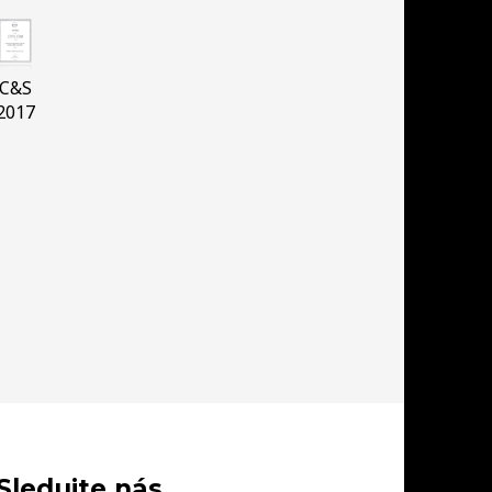
C&S
2017
Sledujte nás