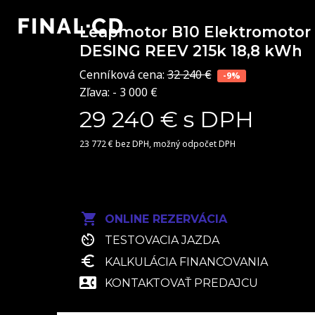
Leapmotor B10
Elektromotor
DESING REEV 215k 18,8 kWh
Cenníková cena:
32 240 €
-9%
Zľava: - 3 000 €
29 240 € s DPH
23 772 € bez DPH, možný odpočet DPH
ONLINE REZERVÁCIA
TESTOVACIA JAZDA
KALKULÁCIA FINANCOVANIA
KONTAKTOVAŤ PREDAJCU