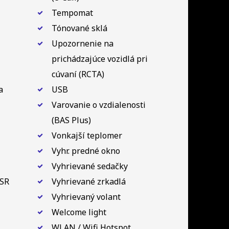
Tempomat
Tónované sklá
Upozornenie na
prichádzajúce vozidlá pri
cúvaní (RCTA)
a
USB
Varovanie o vzdialenosti
(BAS Plus)
Vonkajší teplomer
Vyhr. predné okno
Vyhrievané sedačky
ASR
Vyhrievané zrkadlá
Vyhrievaný volant
Welcome light
WLAN / Wifi Hotspot