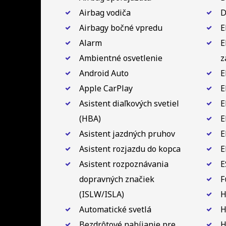
Airbag vodiča
D
Airbagy bočné vpredu
E
Alarm
E
Ambientné osvetlenie
z
Android Auto
E
Apple CarPlay
E
Asistent diaľkových svetiel
E
(HBA)
E
Asistent jazdných pruhov
E
Asistent rozjazdu do kopca
E
Asistent rozpoznávania
E
dopravných značiek
F
(ISLW/ISLA)
H
Automatické svetlá
H
Bezdrôtové nabíjanie pre
H