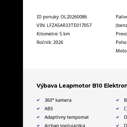
ID ponuky: OL20260086
Paliv
VIN: LFZA5AR33TE017057
(benz
Kilometre: 5 km
Prev
Ročník: 2026
Poho
Moto
Výbava Leapmotor B10 Elektro
360° kamera
B
ABS
C
Adaptívny tempomat
D
Airbag spolujazdca
D