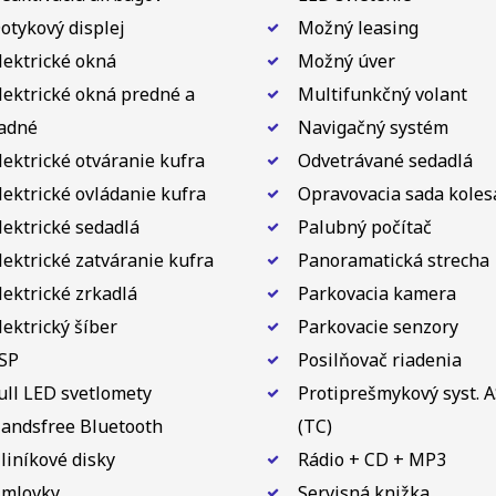
otykový displej
Možný leasing
lektrické okná
Možný úver
lektrické okná predné a
Multifunkčný volant
adné
Navigačný systém
lektrické otváranie kufra
Odvetrávané sedadlá
lektrické ovládanie kufra
Opravovacia sada koles
lektrické sedadlá
Palubný počítač
lektrické zatváranie kufra
Panoramatická strecha
lektrické zrkadlá
Parkovacia kamera
lektrický šíber
Parkovacie senzory
SP
Posilňovač riadenia
ull LED svetlomety
Protiprešmykový syst. 
andsfree Bluetooth
(TC)
liníkové disky
Rádio + CD + MP3
mlovky
Servisná knižka