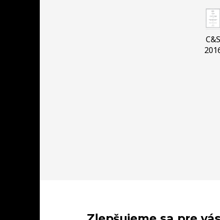
C&
201
Zlepšujeme sa pre vás