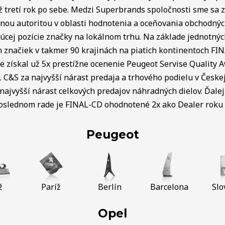
ž tretí rok po sebe. Medzi Superbrands spoločnosti sme sa za
lnou autoritou v oblasti hodnotenia a oceňovania obchodný
úcej pozície značky na lokálnom trhu. Na základe jednotnýc
ch značiek v takmer 90 krajinách na piatich kontinentoch FI
e získal už 5x prestížne ocenenie Peugeot Servise Quality 
C&S za najvyšší nárast predaja a trhového podielu v Českej 
najvyšší nárast celkových predajov náhradných dielov. Ďalej 
poslednom rade je FINAL-CD ohodnotené 2x ako Dealer roku v
Peugeot
ž
Paríž
Berlín
Barcelona
Slo
Opel