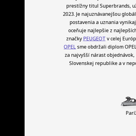
prestížny titul Superbrands, u
2023. Je najuznávanejšou globá
postavenia a uznania vynikaj
oceňuje najlepšie z najlepší
značky
PEUGEOT
v celej Európ
OPEL
sme obdržali diplom OPEL 
za najvyšší nárast objednávok, 
Slovenskej republike a v ne
Parí