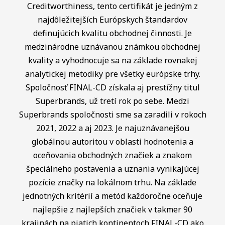
Creditworthiness, tento certifikát je jedným z
najdôležitejších Európskych štandardov
definujúcich kvalitu obchodnej činnosti. Je
medzinárodne uznávanou známkou obchodnej
kvality a vyhodnocuje sa na základe rovnakej
analytickej metodiky pre všetky európske trhy.
Spoločnosť FINAL-CD získala aj prestížny titul
Superbrands, už tretí rok po sebe. Medzi
Superbrands spoločnosti sme sa zaradili v rokoch
2021, 2022 a aj 2023. Je najuznávanejšou
globálnou autoritou v oblasti hodnotenia a
oceňovania obchodných značiek a znakom
špeciálneho postavenia a uznania vynikajúcej
pozície značky na lokálnom trhu. Na základe
jednotných kritérií a metód každoročne oceňuje
najlepšie z najlepších značiek v takmer 90
krajinách na piatich kontinentoch FINAL-CD ako