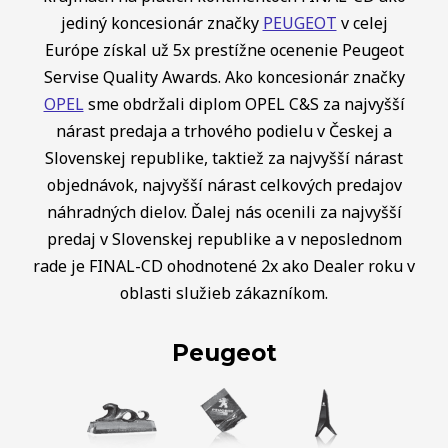
jediný koncesionár značky
PEUGEOT
v celej
Európe získal už 5x prestížne ocenenie Peugeot
Servise Quality Awards. Ako koncesionár značky
OPEL
sme obdržali diplom OPEL C&S za najvyšší
nárast predaja a trhového podielu v Českej a
Slovenskej republike, taktiež za najvyšší nárast
objednávok, najvyšší nárast celkových predajov
náhradných dielov. Ďalej nás ocenili za najvyšší
predaj v Slovenskej republike a v neposlednom
rade je FINAL-CD ohodnotené 2x ako Dealer roku v
oblasti služieb zákazníkom.
Peugeot