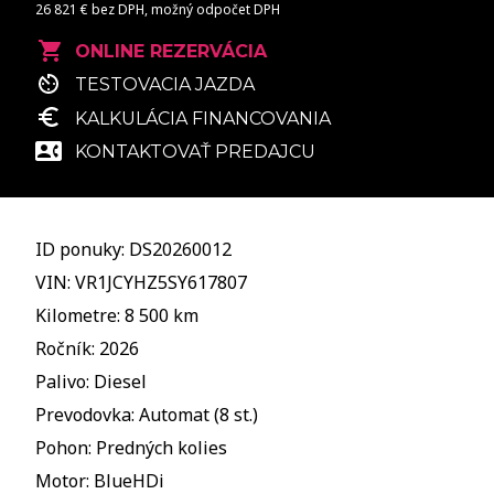
26 821 € bez DPH, možný odpočet DPH
ONLINE REZERVÁCIA
TESTOVACIA JAZDA
KALKULÁCIA FINANCOVANIA
KONTAKTOVAŤ PREDAJCU
ID ponuky: DS20260012
VIN: VR1JCYHZ5SY617807
Kilometre: 8 500 km
Ročník: 2026
Palivo: Diesel
Prevodovka: Automat (8 st.)
Pohon: Predných kolies
Motor: BlueHDi