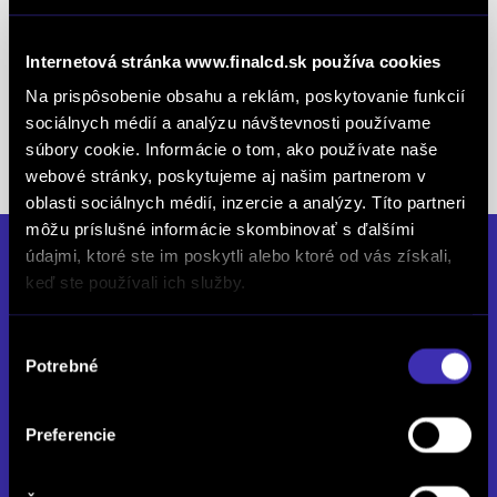
záruke Podrobné informácie o vozidlách, ich
výbave a príslušenstve vám poskytne predajca.
Internetová stránka www.finalcd.sk používa cookies
Údaje majú len informatívny charakter. Predajca si
vyhradzuje právo zmeniť ceny a špecifikácie bez
Na prispôsobenie obsahu a reklám, poskytovanie funkcií
predchádzajúceho upozornenia. Kontakt: Veronika
sociálnych médií a analýzu návštevnosti používame
Hrošová, 0907 785 036,
súbory cookie. Informácie o tom, ako používate naše
veronika.hrosova@finalcd.sk
webové stránky, poskytujeme aj našim partnerom v
oblasti sociálnych médií, inzercie a analýzy. Títo partneri
môžu príslušné informácie skombinovať s ďalšími
údajmi, ktoré ste im poskytli alebo ktoré od vás získali,
DS STORE BRATISLAVA
keď ste používali ich služby.
Hodonínska cesta 11, 841 03 Bratislava
Výber
Zatvorené
Potrebné
súhlasu
Po až Pia: 08:00 - 17:00
So: Zatvorené
Preferencie
dsstore@finalcd.sk