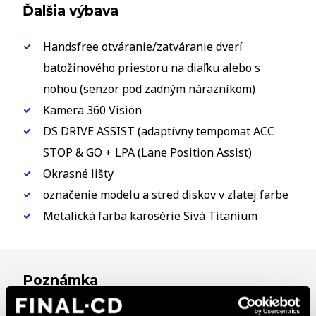
Ďalšia výbava
Handsfree otváranie/zatváranie dverí
batožinového priestoru na diaľku alebo s
nohou (senzor pod zadným nárazníkom)
Kamera 360 Vision
DS DRIVE ASSIST (adaptívny tempomat ACC
STOP & GO + LPA (Lane Position Assist)
Okrasné lišty
označenie modelu a stred diskov v zlatej farbe
Metalická farba karosérie Sivá Titanium
Poznámka
Možný odpočet DPH, Nízka spotreba, Vozidlo je v