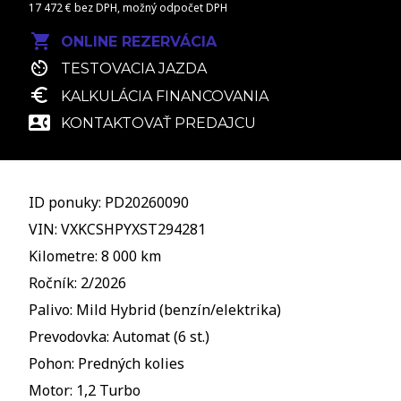
17 472 € bez DPH, možný odpočet DPH
ONLINE REZERVÁCIA
TESTOVACIA JAZDA
KALKULÁCIA FINANCOVANIA
KONTAKTOVAŤ PREDAJCU
ID ponuky: PD20260090
VIN: VXKCSHPYXST294281
Kilometre: 8 000 km
Ročník: 2/2026
Palivo: Mild Hybrid (benzín/elektrika)
Prevodovka: Automat (6 st.)
Pohon: Predných kolies
Motor: 1,2 Turbo