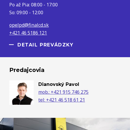
Po až Pia: 08:00 - 17:00
So: 09:00 - 12:00
opelpd@finalcd.sk
+421 46 5186 121
DETAIL PREVÁDZKY
Predajcovia
Dianovský Pavol
mob.: +421 915 746 275
tel: +421 46 518 61 21