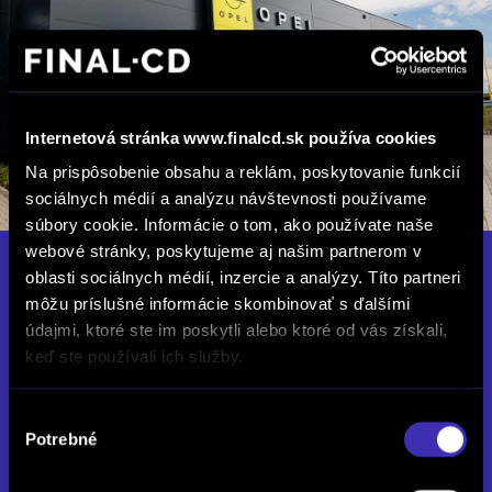
Internetová stránka www.finalcd.sk používa cookies
Na prispôsobenie obsahu a reklám, poskytovanie funkcií
sociálnych médií a analýzu návštevnosti používame
súbory cookie. Informácie o tom, ako používate naše
webové stránky, poskytujeme aj našim partnerom v
FINAL-CD Banská Bystrica
oblasti sociálnych médií, inzercie a analýzy. Títo partneri
môžu príslušné informácie skombinovať s ďalšími
Zvolenská cesta 26, 974 05 Banská Bystrica
údajmi, ktoré ste im poskytli alebo ktoré od vás získali,
keď ste používali ich služby.
Zatvorené
Po až Pia: 08:00 - 17:00
Výber
So: 09:00 - 12:00
Potrebné
súhlasu
opelbb@finalcd.sk