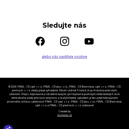
Sledujte nás
alebo nás navštívte osobne
© 2026 FINAL - CD spol. s r. o., FINAL - CD plus, s.r.o., FINAL - CD Bratislava, spol. s r. o., FINAL – CD
premium, s. r. o. všetky práva vyhradené. Obsah stránok Finalcd.sk je chránený autorským
zákonom. Prepis, kopírovanie a následné verejné sprístupnenie grafických alebo textových častí
tohto obsahu alebo jeho časti verejnosti, a to akýmkoľvek spôsobom je bez predchádzajúceho
písomného súhlasu spoločností FINAL - CD spol. s r. o., FINAL - CD plus, s.r.o., FINAL - CD Bratislava,
spol. s r. o. a FINAL – CD premium, s. r. o. zakázané.
Created by
ikimonos.sk