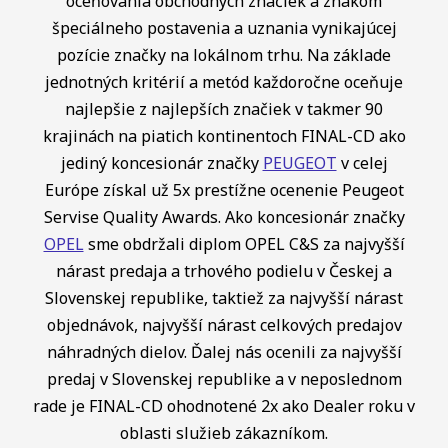
oceňovania obchodných značiek a znakom
špeciálneho postavenia a uznania vynikajúcej
pozície značky na lokálnom trhu. Na základe
jednotných kritérií a metód každoročne oceňuje
najlepšie z najlepších značiek v takmer 90
krajinách na piatich kontinentoch FINAL-CD ako
jediný koncesionár značky
PEUGEOT
v celej
Európe získal už 5x prestížne ocenenie Peugeot
Servise Quality Awards. Ako koncesionár značky
OPEL
sme obdržali diplom OPEL C&S za najvyšší
nárast predaja a trhového podielu v Českej a
Slovenskej republike, taktiež za najvyšší nárast
objednávok, najvyšší nárast celkových predajov
náhradných dielov. Ďalej nás ocenili za najvyšší
predaj v Slovenskej republike a v neposlednom
rade je FINAL-CD ohodnotené 2x ako Dealer roku v
oblasti služieb zákazníkom.