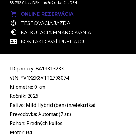
33 732 € bez DPH, možný odpočet DPH
ONLINE REZERVÁCIA
TESTOVACIA JAZDA
KALKULÁCIA FINANCOVANIA
KONTAKTOVAŤ PREDAJCU
ID ponuky: BA13313233
VIN: YV1XZK8V1T2798074
Kilometre: 0 km
Ročník: 2026
Palivo: Mild Hybrid (benzín/elektrika)
Prevodovka: Automat (7 st.)
Pohon: Predných kolies
Motor: B4