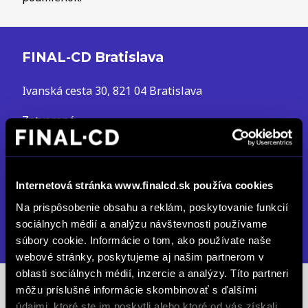
FINAL-CD Bratislava
Ivanská cesta 30, 821 04 Bratislava
Zatvorené
Po až Pia: 08:00 - 17:00
So: Zatvorené
predajba.volvo@finalcd.sk
Internetová stránka www.finalcd.sk používa cookies
+421 918 601 062
Na prispôsobenie obsahu a reklám, poskytovanie funkcií
sociálnych médií a analýzu návštevnosti používame
DETAIL PREVÁDZKY
súbory cookie. Informácie o tom, ako používate naše
webové stránky, poskytujeme aj našim partnerom v
oblasti sociálnych médií, inzercie a analýzy. Títo partneri
môžu príslušné informácie skombinovať s ďalšími
Predajcovia Bratislava
údajmi, ktoré ste im poskytli alebo ktoré od vás získali,