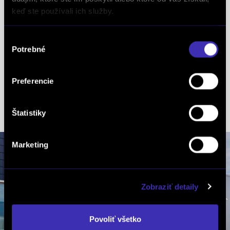
keď ste používali ich služby.
Krátky Martin
mob.: +421 915 692 427
Výber
tel.: +421 2 38 11 11 00
Potrebné
súhlasu
Pálenkášová Veronika
Preferencie
mob.: +421 918 601 062
tel.: +421 2 38 11 11 00
Štatistiky
Marketing
Zobraziť detaily
Povoliť všetko