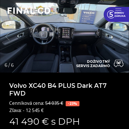
DOŽIVOTNÝ
SERVIS ZADARMO
Volvo XC40
B4 PLUS Dark AT7
FWD
Cenníková cena:
54 035 €
-23%
Zľava: - 12 545 €
41 490 € s DPH