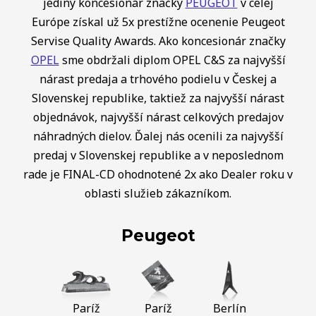
jediný koncesionár značky
PEUGEOT
v celej
Európe získal už 5x prestížne ocenenie Peugeot
Servise Quality Awards. Ako koncesionár značky
OPEL
sme obdržali diplom OPEL C&S za najvyšší
nárast predaja a trhového podielu v Českej a
Slovenskej republike, taktiež za najvyšší nárast
objednávok, najvyšší nárast celkových predajov
náhradných dielov. Ďalej nás ocenili za najvyšší
predaj v Slovenskej republike a v neposlednom
rade je FINAL-CD ohodnotené 2x ako Dealer roku v
oblasti služieb zákazníkom.
Peugeot
Paríž
Paríž
Berlín