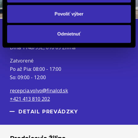
Povoliť výber
FINAL-CD Žilina
Odmietnuť
Dlhá 1148/95E, 010 09 Žilina
Zatvorené
Po až Pia: 08:00 - 17:00
So: 09:00 - 12:00
recepcia.volvo@finalcd.sk
+421 413 810 202
DETAIL PREVÁDZKY