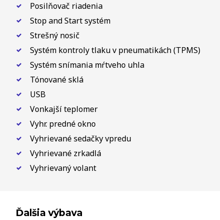
Posilňovač riadenia
Stop and Start systém
Strešný nosič
Systém kontroly tlaku v pneumatikách (TPMS)
Systém snímania mŕtveho uhla
Tónované sklá
USB
Vonkajší teplomer
Vyhr. predné okno
Vyhrievané sedačky vpredu
Vyhrievané zrkadlá
Vyhrievaný volant
Ďalšia výbava