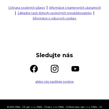
|
Ochrana osobných údajov
Informácie o kamerových záznamoch
|
|
Základné časti dohody spoločných prevádzkovateľov
Informácie o súboroch cookies
Sledujte nás
alebo nás navštívte osobne
© 2026 FINAL - CD spol. s r. o., FINAL - CD plus, s.r.o., FINAL - CD Bratislava, spol. s r. o., FINAL – CD