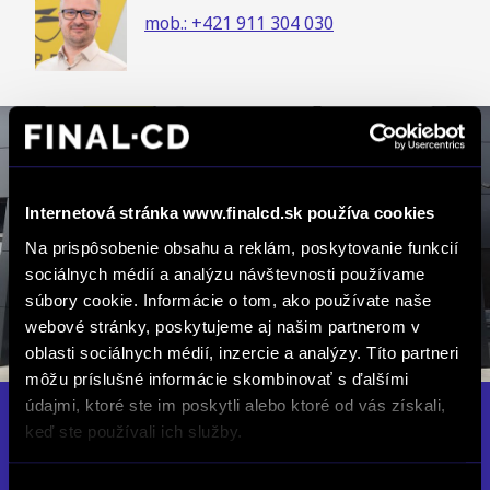
mob.: +421 911 304 030
Internetová stránka www.finalcd.sk používa cookies
Na prispôsobenie obsahu a reklám, poskytovanie funkcií
sociálnych médií a analýzu návštevnosti používame
súbory cookie. Informácie o tom, ako používate naše
webové stránky, poskytujeme aj našim partnerom v
oblasti sociálnych médií, inzercie a analýzy. Títo partneri
môžu príslušné informácie skombinovať s ďalšími
údajmi, ktoré ste im poskytli alebo ktoré od vás získali,
FINAL-CD Banská Bystrica
keď ste používali ich služby.
Zvolenská cesta 26, 974 05 Banská Bystrica