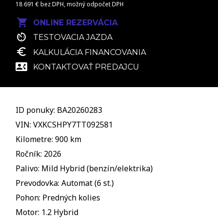
18 691 € bez DPH, možný odpočet DPH
ONLINE REZERVÁCIA
TESTOVACIA JAZDA
KALKULÁCIA FINANCOVANIA
KONTAKTOVAŤ PREDAJCU
ID ponuky: BA20260283
VIN: VXKCSHPY7TT092581
Kilometre: 900 km
Ročník: 2026
Palivo: Mild Hybrid (benzín/elektrika)
Prevodovka: Automat (6 st.)
Pohon: Predných kolies
Motor: 1.2 Hybrid