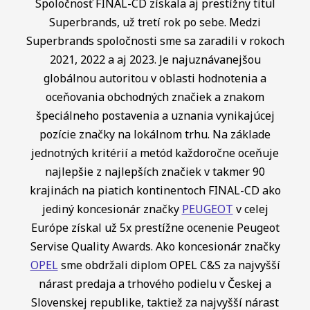
Spoločnosť FINAL-CD získala aj prestížny titul
Superbrands, už tretí rok po sebe. Medzi
Superbrands spoločnosti sme sa zaradili v rokoch
2021, 2022 a aj 2023. Je najuznávanejšou
globálnou autoritou v oblasti hodnotenia a
oceňovania obchodných značiek a znakom
špeciálneho postavenia a uznania vynikajúcej
pozície značky na lokálnom trhu. Na základe
jednotných kritérií a metód každoročne oceňuje
najlepšie z najlepších značiek v takmer 90
krajinách na piatich kontinentoch FINAL-CD ako
jediný koncesionár značky
PEUGEOT
v celej
Európe získal už 5x prestížne ocenenie Peugeot
Servise Quality Awards. Ako koncesionár značky
OPEL
sme obdržali diplom OPEL C&S za najvyšší
nárast predaja a trhového podielu v Českej a
Slovenskej republike, taktiež za najvyšší nárast