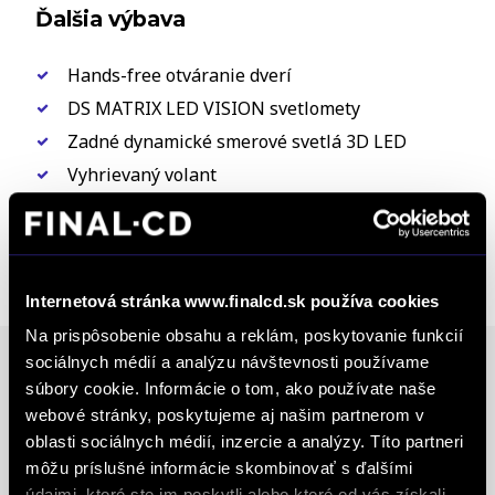
Ďalšia výbava
Hands-free otváranie dverí
DS MATRIX LED VISION svetlomety
Zadné dynamické smerové svetlá 3D LED
Vyhrievaný volant
Vyhrievané čelné sklo
Adaptívny tempomat Stop &Go a Lane Position
Assist
Internetová stránka www.finalcd.sk používa cookies
Na prispôsobenie obsahu a reklám, poskytovanie funkcií
sociálnych médií a analýzu návštevnosti používame
Poznámka
súbory cookie. Informácie o tom, ako používate naše
webové stránky, poskytujeme aj našim partnerom v
Možný odpočet DPH, Vozidlo je v záruke Podrobné
oblasti sociálnych médií, inzercie a analýzy. Títo partneri
informácie o vozidlách, ich výbave a príslušenstve
môžu príslušné informácie skombinovať s ďalšími
vám poskytne predajca. Údaje majú len
údajmi, ktoré ste im poskytli alebo ktoré od vás získali,