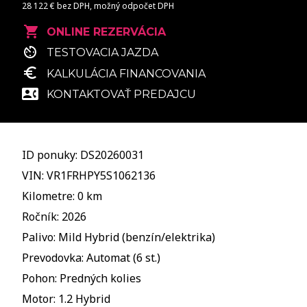
28 122 € bez DPH, možný odpočet DPH
ONLINE REZERVÁCIA
TESTOVACIA JAZDA
KALKULÁCIA FINANCOVANIA
KONTAKTOVAŤ PREDAJCU
ID ponuky: DS20260031
VIN: VR1FRHPY5S1062136
Kilometre: 0 km
Ročník: 2026
Palivo: Mild Hybrid (benzín/elektrika)
Prevodovka: Automat (6 st.)
Pohon: Predných kolies
Motor: 1.2 Hybrid