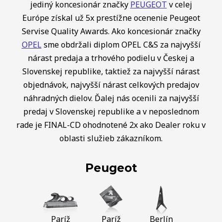
jediný koncesionár značky
PEUGEOT
v celej
Európe získal už 5x prestížne ocenenie Peugeot
Servise Quality Awards. Ako koncesionár značky
OPEL
sme obdržali diplom OPEL C&S za najvyšší
nárast predaja a trhového podielu v Českej a
Slovenskej republike, taktiež za najvyšší nárast
objednávok, najvyšší nárast celkových predajov
náhradných dielov. Ďalej nás ocenili za najvyšší
predaj v Slovenskej republike a v neposlednom
rade je FINAL-CD ohodnotené 2x ako Dealer roku v
oblasti služieb zákazníkom.
Peugeot
Paríž
Paríž
Berlín