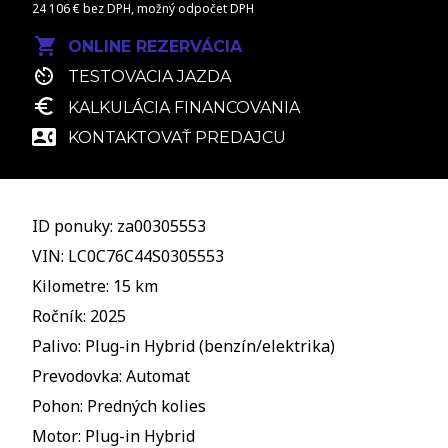
24 106 € bez DPH, možný odpočet DPH
ONLINE REZERVÁCIA
TESTOVACIA JAZDA
KALKULÁCIA FINANCOVANIA
KONTAKTOVAŤ PREDAJCU
ID ponuky: za00305553
VIN: LC0C76C44S0305553
Kilometre: 15 km
Ročník: 2025
Palivo: Plug-in Hybrid (benzín/elektrika)
Prevodovka: Automat
Pohon: Predných kolies
Motor: Plug-in Hybrid