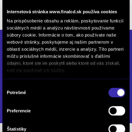
Možný odpočet DPH . Pri financovaní sa cena môže
Internetová stránka www.finalcd.sk používa cookies
líšiť.
Na prispôsobenie obsahu a reklám, poskytovanie funkcií
sociálnych médií a analýzu návštevnosti používame
súbory cookie. Informácie o tom, ako používate naše
FINAL-CD Žilina
webové stránky, poskytujeme aj našim partnerom v
oblasti sociálnych médií, inzercie a analýzy. Títo partneri
môžu príslušné informácie skombinovať s ďalšími
Dlhá 1147/95 D, 010 09 Žilina
údajmi, ktoré ste im poskytli alebo ktoré od vás získali,
Zatvorené
keď ste používali ich služby.
Po až Pia: 08:00 - 17:00
So: 09:00 - 12:00
Výber
Potrebné
súhlasu
recepcia.byd@finalcd.sk
DETAIL PREVÁDZKY
Preferencie
Štatistiky