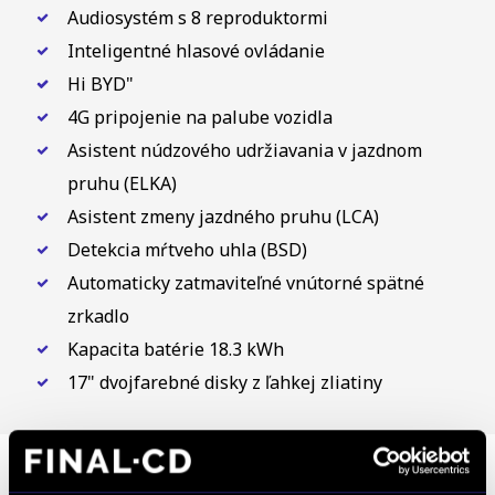
Audiosystém s 8 reproduktormi
Inteligentné hlasové ovládanie
Hi BYD"
4G pripojenie na palube vozidla
Asistent núdzového udržiavania v jazdnom
pruhu (ELKA)
Asistent zmeny jazdného pruhu (LCA)
Detekcia mŕtveho uhla (BSD)
Automaticky zatmaviteľné vnútorné spätné
zrkadlo
Kapacita batérie 18.3 kWh
17" dvojfarebné disky z ľahkej zliatiny
Poznámka