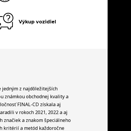
Výkup vozidiel
e jedným z najdôležitejších
ou známkou obchodnej kvality a
ločnosť FINAL-CD získala aj
radili v rokoch 2021, 2022 a aj
ch značiek a znakom špeciálneho
h kritérií a metód každoročne