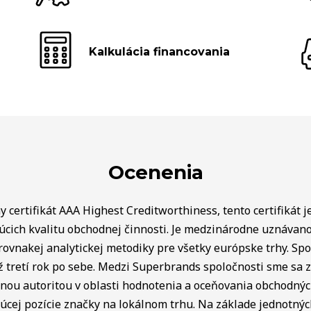
Kalkulácia financovania
Ocenenia
 certifikát AAA Highest Creditworthiness, tento certifikát j
úcich kvalitu obchodnej činnosti. Je medzinárodne uznávan
rovnakej analytickej metodiky pre všetky európske trhy. Spo
ž tretí rok po sebe. Medzi Superbrands spoločnosti sme sa za
lnou autoritou v oblasti hodnotenia a oceňovania obchodný
úcej pozície značky na lokálnom trhu. Na základe jednotnýc