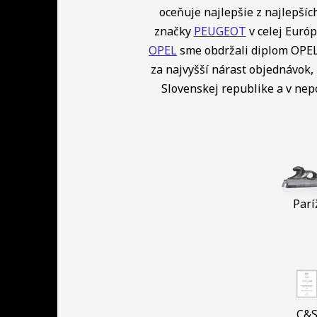
oceňuje najlepšie z najlepší
značky
PEUGEOT
v celej Európ
OPEL
sme obdržali diplom OPEL 
za najvyšší nárast objednávok, 
Slovenskej republike a v ne
Parí
C&