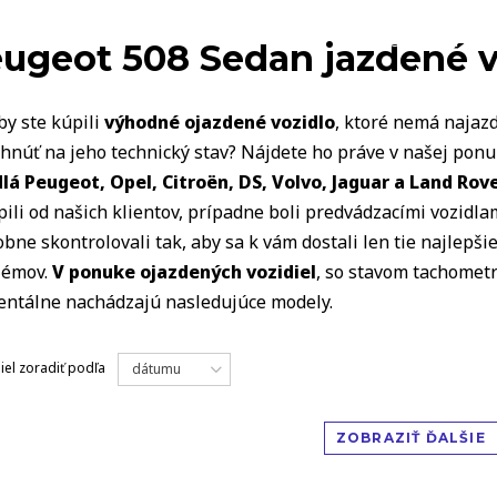
VOZIDLÁ
ugeot 508 Sedan jazdené v
by ste kúpili
výhodné ojazdené vozidlo
, ktoré nemá najazd
hnúť na jeho technický stav? Nájdete ho práve v našej pon
dlá Peugeot, Opel, Citro
ë
n, DS, Volvo, Jaguar a Land Rov
ili od našich klientov, prípadne boli predvádzacími vozidlam
bne skontrolovali tak, aby sa k vám dostali len tie najlepš
lémov.
V ponuke ojazdených vozidiel
, so stavom tachometr
ntálne nachádzajú nasledujúce modely.
iel
zoradiť podľa
dátumu
ZOBRAZIŤ ĎALŠIE