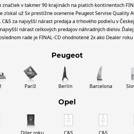
ch značiek v takmer 90 krajinách na piatich kontinentoch FI
e získal už 5x prestížne ocenenie Peugeot Servise Quality 
C&S za najvyšší nárast predaja a trhového podielu v Českej 
najvyšší nárast celkových predajov náhradných dielov. Ďalej 
poslednom rade je FINAL-CD ohodnotené 2x ako Dealer roku v
Peugeot
ž
Paríž
Berlín
Barcelona
Slo
Opel
S
Díler roku
C&S
C&S