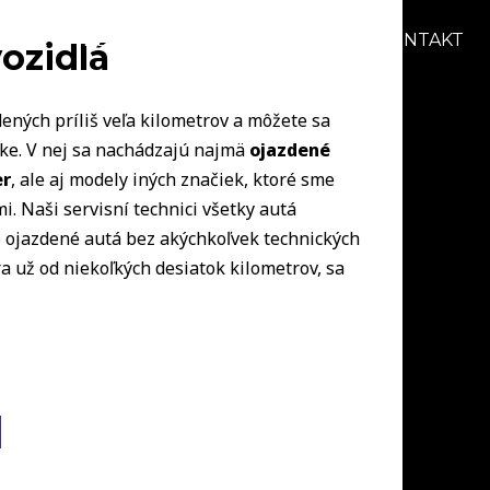
AKCIE
BLOG
O NÁS
KARIÉRA
KONTAKT
ozidlá
ených príliš veľa kilometrov a môžete sa
uke. V nej sa nachádzajú najmä
ojazdené
er
, ale aj modely iných značiek, ktoré sme
i. Naši servisní technici všetky autá
ie ojazdené autá bez akýchkoľvek technických
a už od niekoľkých desiatok kilometrov, sa