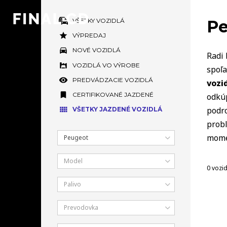
VŠETKY VOZIDLÁ
Pe
VÝPREDAJ
NOVÉ VOZIDLÁ
Radi 
VOZIDLÁ VO VÝROBE
spoľa
PREDVÁDZACIE VOZIDLÁ
vozi
CERTIFIKOVANÉ JAZDENÉ
odkúp
podro
VŠETKY JAZDENÉ VOZIDLÁ
prob
mome
Peugeot
Model
0 vozid
Palivo
Prevodovka