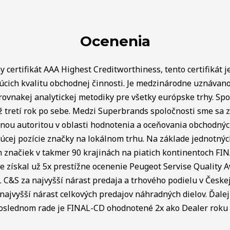
Ocenenia
 certifikát AAA Highest Creditworthiness, tento certifikát j
úcich kvalitu obchodnej činnosti. Je medzinárodne uznávan
rovnakej analytickej metodiky pre všetky európske trhy. Spo
ž tretí rok po sebe. Medzi Superbrands spoločnosti sme sa za
lnou autoritou v oblasti hodnotenia a oceňovania obchodný
úcej pozície značky na lokálnom trhu. Na základe jednotnýc
ch značiek v takmer 90 krajinách na piatich kontinentoch FI
e získal už 5x prestížne ocenenie Peugeot Servise Quality 
C&S za najvyšší nárast predaja a trhového podielu v Českej 
najvyšší nárast celkových predajov náhradných dielov. Ďalej 
poslednom rade je FINAL-CD ohodnotené 2x ako Dealer roku v