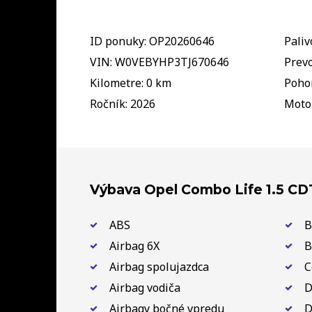
ID ponuky: OP20260646
Paliv
VIN: W0VEBYHP3TJ670646
Prevo
Kilometre: 0 km
Pohon
Ročník: 2026
Motor
Výbava Opel Combo Life 1.5 CD
ABS
B
Airbag 6X
B
Airbag spolujazdca
C
Airbag vodiča
D
Airbagy bočné vpredu
D