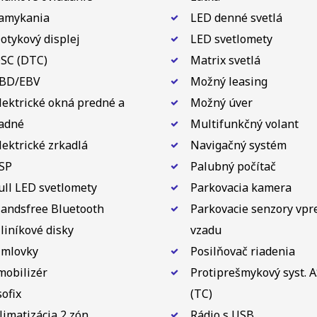
amykania
LED denné svetlá
otykový displej
LED svetlomety
SC (DTC)
Matrix svetlá
BD/EBV
Možný leasing
lektrické okná predné a
Možný úver
adné
Multifunkčný volant
lektrické zrkadlá
Navigačný systém
SP
Palubný počítač
ull LED svetlomety
Parkovacia kamera
andsfree Bluetooth
Parkovacie senzory vpr
liníkové disky
vzadu
mlovky
Posilňovač riadenia
mobilizér
Protiprešmykový syst. 
sofix
(TC)
limatizácia 2 zón.
Rádio s USB