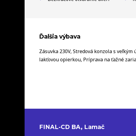
Ďalšia výbava
Zásuvka 230V, Stredová konzola s veľkým 
lakťovou opierkou, Príprava na ťažné zari
FINAL-CD BA, Lamač