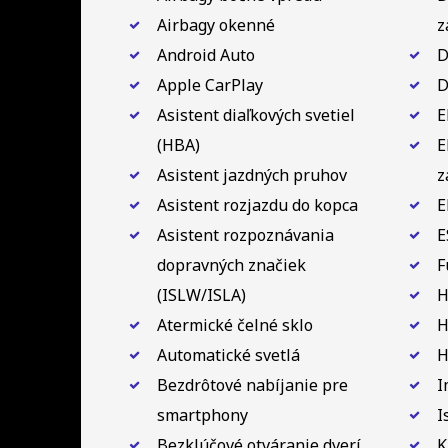
Airbagy okenné
z
Android Auto
D
Apple CarPlay
D
Asistent diaľkových svetiel
E
(HBA)
E
Asistent jazdných pruhov
z
Asistent rozjazdu do kopca
E
Asistent rozpoznávania
E
dopravných značiek
F
(ISLW/ISLA)
H
Atermické čelné sklo
H
Automatické svetlá
H
Bezdrôtové nabíjanie pre
I
smartphony
I
Bezklúčové otváranie dverí
K