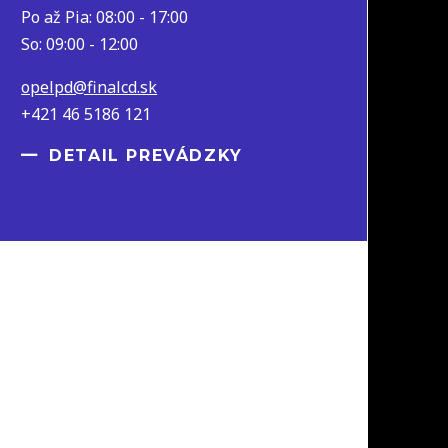
Po až Pia: 08:00 - 17:00
So: 09:00 - 12:00
opelpd@finalcd.sk
+421 46 5186 121
DETAIL PREVÁDZKY