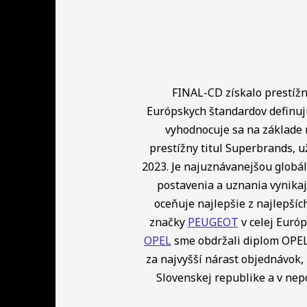
FINAL-CD získalo prestížny
Európskych štandardov definuj
vyhodnocuje sa na základe 
prestížny titul Superbrands, u
2023. Je najuznávanejšou globá
postavenia a uznania vynikaj
oceňuje najlepšie z najlepší
značky
PEUGEOT
v celej Európ
OPEL
sme obdržali diplom OPEL 
za najvyšší nárast objednávok, 
Slovenskej republike a v ne