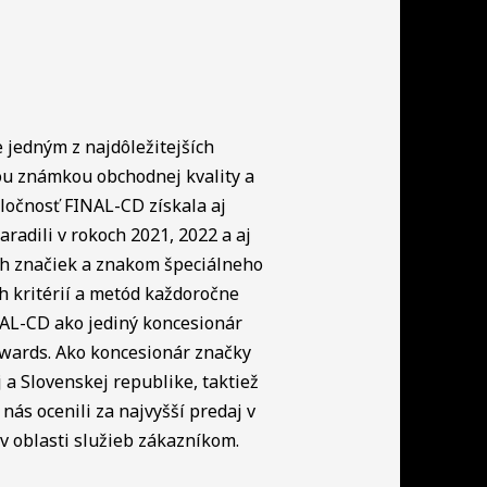
e jedným z najdôležitejších
ou známkou obchodnej kvality a
ločnosť FINAL-CD získala aj
radili v rokoch 2021, 2022 a aj
ch značiek a znakom špeciálneho
h kritérií a metód každoročne
NAL-CD ako jediný koncesionár
Awards. Ako koncesionár značky
a Slovenskej republike, taktiež
nás ocenili za najvyšší predaj v
 oblasti služieb zákazníkom.