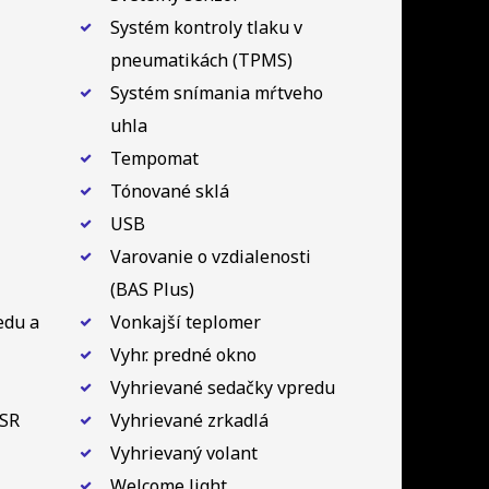
Systém kontroly tlaku v
pneumatikách (TPMS)
Systém snímania mŕtveho
uhla
Tempomat
Tónované sklá
USB
Varovanie o vzdialenosti
(BAS Plus)
edu a
Vonkajší teplomer
Vyhr. predné okno
Vyhrievané sedačky vpredu
ASR
Vyhrievané zrkadlá
Vyhrievaný volant
Welcome light