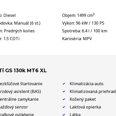
3
o: Diesel
Objem: 1499 cm
dovka: Manuál (6 st.)
Výkon: 96 kW / 130 PS
: Predných kolies
Spotreba: 6.4 l / 100 km
: 1.5 CDTi
Karoséria: MPV
Ti GS 130k MT6 XL
ezkľúčové štartovanie
Klimatizácia auto.
rzdový asistent (BAS)
Klimatizovaná priehrad
entrálne zamykanie
Kožený paket
ažďový senzor
Lakťová opierka
iaľkové ovládanie
Látka