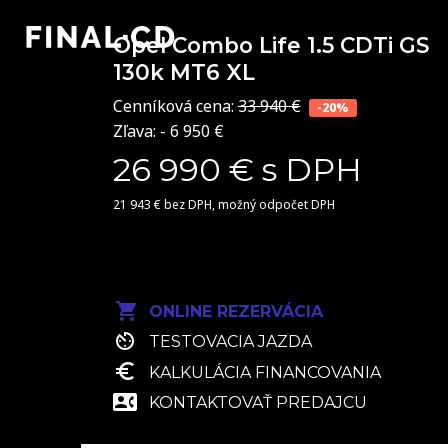
Opel Combo Life
1.5 CDTi GS
130k MT6 XL
Cenníková cena:
33 940 €
-20%
Zľava: - 6 950 €
26 990 € s DPH
21 943 € bez DPH, možný odpočet DPH
ONLINE REZERVÁCIA
TESTOVACIA JAZDA
KALKULÁCIA FINANCOVANIA
KONTAKTOVAŤ PREDAJCU