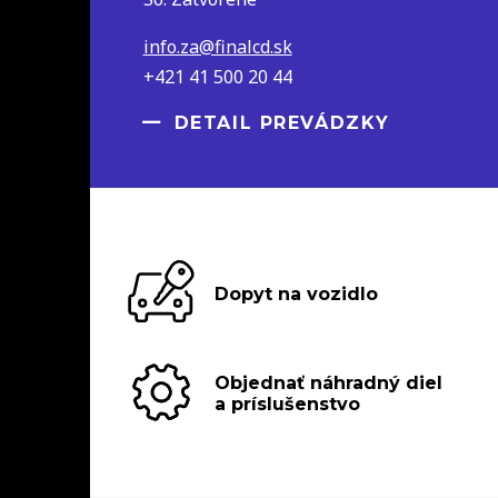
info.za@finalcd.sk
+421 41 500 20 44
DETAIL PREVÁDZKY
Dopyt na vozidlo
Objednať náhradný diel
a príslušenstvo