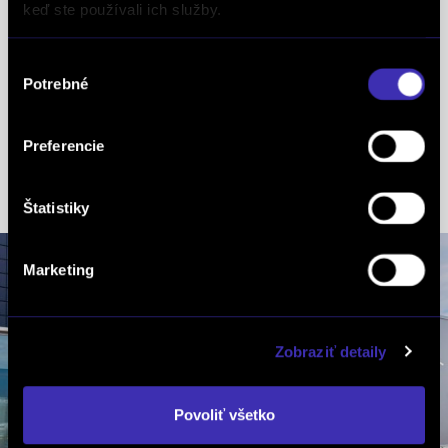
Krátky Martin
keď ste používali ich služby.
mob.: +421 915 692 427
tel.: +421 2 38 11 11 00
Výber
Potrebné
súhlasu
Pálenkášová Veronika
mob.: +421 918 601 062
Preferencie
tel.: +421 2 38 11 11 00
Štatistiky
Marketing
Zobraziť detaily
Povoliť všetko