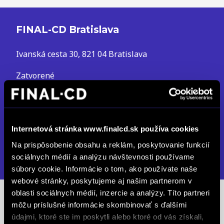
FINAL-CD Bratislava
Ivanská cesta 30, 821 04 Bratislava
Zatvorené
Po až Pia: 08:00 - 17:00
So: Zatvorené
predajba.volvo@finalcd.sk
Internetová stránka www.finalcd.sk používa cookies
+421 918 601 062
Na prispôsobenie obsahu a reklám, poskytovanie funkcií
sociálnych médií a analýzu návštevnosti používame
DETAIL PREVÁDZKY
súbory cookie. Informácie o tom, ako používate naše
webové stránky, poskytujeme aj našim partnerom v
oblasti sociálnych médií, inzercie a analýzy. Títo partneri
Predajcovia Bratislava
môžu príslušné informácie skombinovať s ďalšími
údajmi, ktoré ste im poskytli alebo ktoré od vás získali,