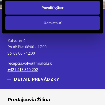
Povoliť výber
FINAL-CD Žilina
Odmietnuť
Dlhá 1148/95E, 010 09 Žilina
Zatvorené
Po až Pia: 08:00 - 17:00
So: 09:00 - 12:00
recepcia.volvo@finalcd.sk
+421 413 810 202
DETAIL PREVÁDZKY
Predajcovia Žilina