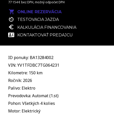
77 154 € bez DPH, možný odpočet DPH
ONLINE REZERVÁCIA
TESTOVACIA JAZDA
KALKULÁCIA FINANCOVANIA
KONTAKTOVAŤ PREDAJCU
ID ponuky: BA13284002
VIN: YV1TFDBC7TG064231
Kilometre: 150 km
Ročník: 2026
Palivo: Elektro
Prevodovka: Automat (1.st)
Pohon: Všetkých 4 kolies
Motor: Elektrický