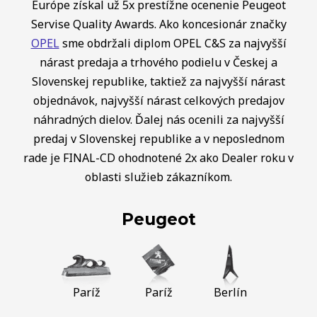
Európe získal už 5x prestížne ocenenie Peugeot
Servise Quality Awards. Ako koncesionár značky
OPEL
sme obdržali diplom OPEL C&S za najvyšší
nárast predaja a trhového podielu v Českej a
Slovenskej republike, taktiež za najvyšší nárast
objednávok, najvyšší nárast celkových predajov
náhradných dielov. Ďalej nás ocenili za najvyšší
predaj v Slovenskej republike a v neposlednom
rade je FINAL-CD ohodnotené 2x ako Dealer roku v
oblasti služieb zákazníkom.
Peugeot
Paríž
Paríž
Berlín