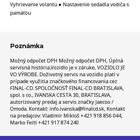
Vyhrievanie volantu ● Nastavenie sedadla vodiča s
pamäťou
Poznámka
Možný odpočet DPH Možný odpočet DPH, Úplná
servisná história,Vozidlo je v záruke, VOZIDLO JE
VO VÝROBE. Doživotný servis na vozidlo platí v
prípade využitia značkového financovania cez
FINAL-CD. SPOLOČNOSŤ FINAL-CD BRATISLAVA,
spol. s r.o., IVANSKA CESTA 30, BRATISLAVA,
autorizovaný predaj a servis značky Jaecoo /
Omoda. Kontakt: info.ivanska@finalcd.sk, Kontakt
na predajcov: Vladimír Mikloš +421 918 856 044,
Marko Feitl +421 917 874 240