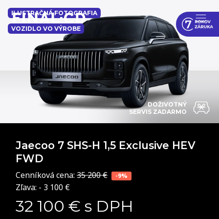
ILUSTRAČNÁ FOTOGRAFIA
VOZIDLO VO VÝROBE
DOŽIVOTNÝ
SERVIS ZADARMO
Jaecoo 7 SHS-H
1,5 Exclusive HEV
FWD
Cenníková cena:
35 200 €
-9%
Zľava: - 3 100 €
32 100 € s DPH