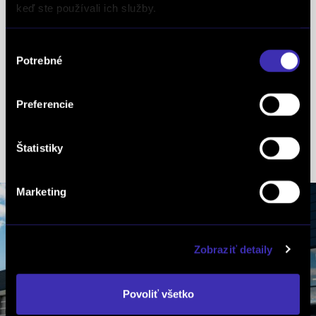
mob.: +421 917 874 240
keď ste používali ich služby.
tel.: +421 2 48 200 700
tel.: +421 2 48 200 742
Výber
Potrebné
súhlasu
Mikloš Vladimír
mob.: +421 918 856 044
Preferencie
tel.: +421 2 48 200 700
tel.: +421 2 48 200 742
Štatistiky
Marketing
Zobraziť detaily
Povoliť všetko