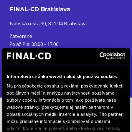
FINAL-CD Bratislava
Ivanská cesta 30, 821 04 Bratislava
Zatvorené
Po až Pia: 08:00 - 17:00
So: 08:00 - 12:00
info.ivanska@finalcd.sk
+421 2 48 20 07 00
Internetová stránka www.finalcd.sk používa cookies
DETAIL PREVÁDZKY
Na prispôsobenie obsahu a reklám, poskytovanie funkcií
sociálnych médií a analýzu návštevnosti používame
súbory cookie. Informácie o tom, ako používate naše
webové stránky, poskytujeme aj našim partnerom v
Predajcovia
oblasti sociálnych médií, inzercie a analýzy. Títo partneri
môžu príslušné informácie skombinovať s ďalšími
Feitl Marko
údajmi, ktoré ste im poskytli alebo ktoré od vás získali,