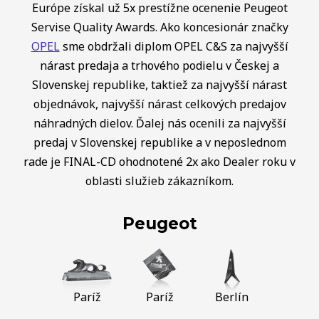
Európe získal už 5x prestížne ocenenie Peugeot
Servise Quality Awards. Ako koncesionár značky
OPEL
sme obdržali diplom OPEL C&S za najvyšší
nárast predaja a trhového podielu v Českej a
Slovenskej republike, taktiež za najvyšší nárast
objednávok, najvyšší nárast celkových predajov
náhradných dielov. Ďalej nás ocenili za najvyšší
predaj v Slovenskej republike a v neposlednom
rade je FINAL-CD ohodnotené 2x ako Dealer roku v
oblasti služieb zákazníkom.
Peugeot
Paríž
Paríž
Berlín