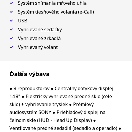
Systém snímania mŕtveho uhla
Systém tiesňového volania (e-Call)
USB
Vyhrievané sedačky
Vyhrievané zrkadlá
Vyhrievaný volant
Ďalšia výbava
● 8 reproduktorov ● Centrálny dotykový displej
14.8" ● Elektricky vyhrievané predné sklo (celé
sklo) + vyhrievanie trysiek ● Prémiový
audiosystém SONY ● Priehľadový displej na
čelnom skle (HUD - Head Up Display) ●
Ventilované predné sedadlá (sedadlo a operadlo) ●