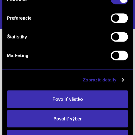
súhlasu
+421 41 500 20 44
DETAIL PREVÁDZKY
Preferencie
Štatistiky
Predajcovia
Marketing
Panták Ľubomír
mob.: +421 917 590 568
tel.: +421 41 500 20 44
Zobraziť detaily
Andelová Barbora
mob.: +421 918 946 365
Povoliť všetko
tel.: +421 41 500 20 44
Povoliť výber
Fedorčák Jakub
mob.: +421 917 970 396