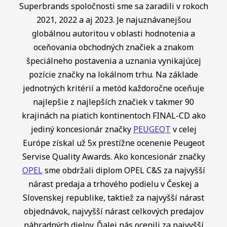
Superbrands spoločnosti sme sa zaradili v rokoch
2021, 2022 a aj 2023. Je najuznávanejšou
globálnou autoritou v oblasti hodnotenia a
oceňovania obchodných značiek a znakom
špeciálneho postavenia a uznania vynikajúcej
pozície značky na lokálnom trhu. Na základe
jednotných kritérií a metód každoročne oceňuje
najlepšie z najlepších značiek v takmer 90
krajinách na piatich kontinentoch FINAL-CD ako
jediný koncesionár značky
PEUGEOT
v celej
Európe získal už 5x prestížne ocenenie Peugeot
Servise Quality Awards. Ako koncesionár značky
OPEL
sme obdržali diplom OPEL C&S za najvyšší
nárast predaja a trhového podielu v Českej a
Slovenskej republike, taktiež za najvyšší nárast
objednávok, najvyšší nárast celkových predajov
náhradných dielov. Ďalej nás ocenili za najvyšší