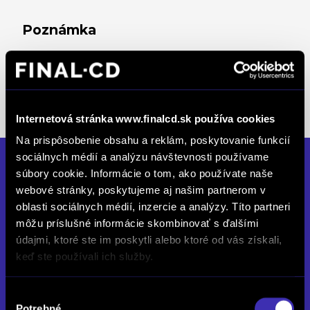
Poznámka
Dobrý technický stav, Kúpené v SR, Nehavarované,
Nízka spotreba, Úplná servisná história, Vozidlo je
v záruke vozidlo skladom na prevádzke Final CD
Žilina
Internetová stránka www.finalcd.sk používa cookies
Na prispôsobenie obsahu a reklám, poskytovanie funkcií
sociálnych médií a analýzu návštevnosti používame
FINAL-CD Žilina
súbory cookie. Informácie o tom, ako používate naše
webové stránky, poskytujeme aj našim partnerom v
Prielohy 5, 010 07 Žilina
oblasti sociálnych médií, inzercie a analýzy. Títo partneri
môžu príslušné informácie skombinovať s ďalšími
Otvorené
údajmi, ktoré ste im poskytli alebo ktoré od vás získali,
Po až Pia: 08:00 - 17:00
keď ste používali ich služby.
So: 09:00 - 12:00
Výber
info.za@finalcd.sk
Potrebné