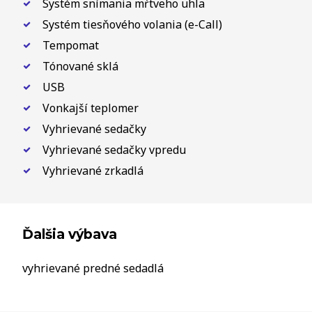
Systém snímania mŕtveho uhla
Systém tiesňového volania (e-Call)
Tempomat
Tónované sklá
USB
Vonkajší teplomer
Vyhrievané sedačky
Vyhrievané sedačky vpredu
Vyhrievané zrkadlá
Ďalšia výbava
vyhrievané predné sedadlá