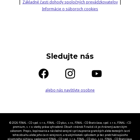
|
|
Základné časti dohody spoločných prevádzkovateľov
Informácie o súboroch cookies
Sledujte nás
alebo nás navštívte osobne
© 2026 FINAL - CD spol. s r. o., FINAL - CD plus, s.r.o., FINAL - CD Bratislava, spol. s r. o., FINAL – CD
premium, s. r. o. všetky práva vyhradené. Obsah stránok Finalcd.sk je chránený autorským
zákonom. Prepis, kopírovanie a následné verejné sprístupnenie grafických alebo textových častí
tohto obsahu alebo jeho časti verejnosti, a to akýmkoľvek spôsobom je bez predchádzajúceho
písomného súhlasu spoločností FINAL - CD spol. s r. o., FINAL - CD plus, s.r.o., FINAL - CD Bratislava,