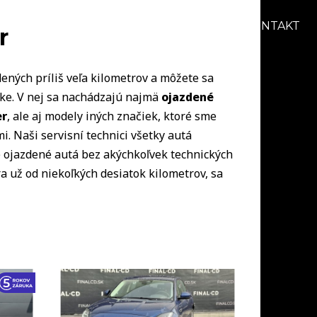
AKCIE
BLOG
O NÁS
KARIÉRA
KONTAKT
r
ených príliš veľa kilometrov a môžete sa
uke. V nej sa nachádzajú najmä
ojazdené
er
, ale aj modely iných značiek, ktoré sme
i. Naši servisní technici všetky autá
ie ojazdené autá bez akýchkoľvek technických
a už od niekoľkých desiatok kilometrov, sa