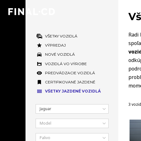
Vš
Radi 
VŠETKY VOZIDLÁ
spoľa
VÝPREDAJ
vozi
NOVÉ VOZIDLÁ
odkúp
VOZIDLÁ VO VÝROBE
podro
PREDVÁDZACIE VOZIDLÁ
prob
CERTIFIKOVANÉ JAZDENÉ
mome
VŠETKY JAZDENÉ VOZIDLÁ
3 vozid
Jaguar
Model
Palivo