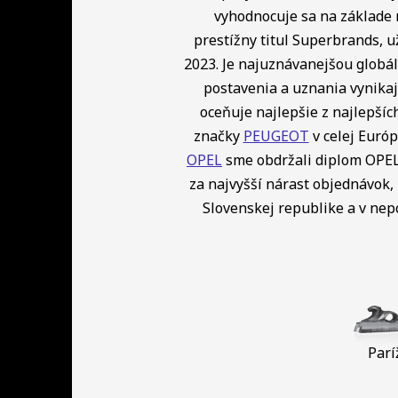
vyhodnocuje sa na základe 
prestížny titul Superbrands, u
2023. Je najuznávanejšou globá
postavenia a uznania vynikaj
oceňuje najlepšie z najlepší
značky
PEUGEOT
v celej Európ
OPEL
sme obdržali diplom OPEL 
za najvyšší nárast objednávok, 
Slovenskej republike a v ne
Parí