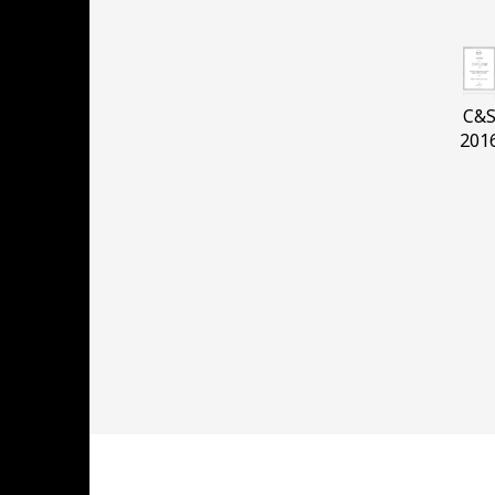
C&
201