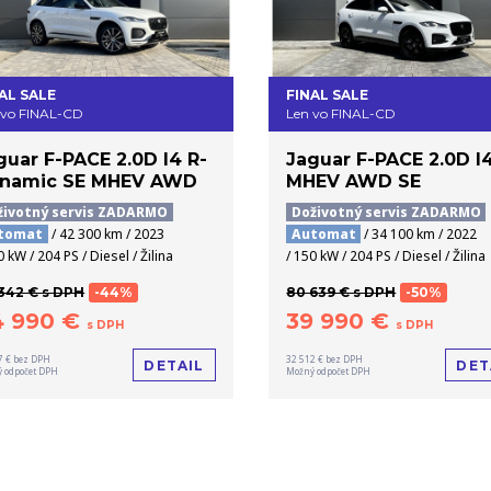
AL SALE
FINAL SALE
 vo FINAL-CD
Len vo FINAL-CD
guar F-PACE 2.0D I4 R-
Jaguar F-PACE 2.0D I
namic SE MHEV AWD
MHEV AWD SE
životný servis ZADARMO
Doživotný servis ZADARMO
tomat
/ 42 300 km / 2023
Automat
/ 34 100 km / 2022
0 kW / 204 PS / Diesel / Žilina
/ 150 kW / 204 PS / Diesel / Žilina
342 € s DPH
-44%
80 639 € s DPH
-50%
4 990 €
39 990 €
s DPH
s DPH
7 € bez DPH
32 512 € bez DPH
DETAIL
DET
 odpočet DPH
Možný odpočet DPH