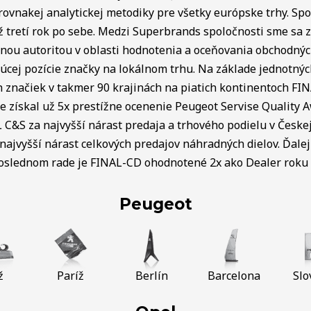
rovnakej analytickej metodiky pre všetky európske trhy. Spo
ž tretí rok po sebe. Medzi Superbrands spoločnosti sme sa za
lnou autoritou v oblasti hodnotenia a oceňovania obchodný
úcej pozície značky na lokálnom trhu. Na základe jednotnýc
ch značiek v takmer 90 krajinách na piatich kontinentoch FI
e získal už 5x prestížne ocenenie Peugeot Servise Quality 
C&S za najvyšší nárast predaja a trhového podielu v Českej 
najvyšší nárast celkových predajov náhradných dielov. Ďalej 
poslednom rade je FINAL-CD ohodnotené 2x ako Dealer roku v
Peugeot
ž
Paríž
Berlín
Barcelona
Slo