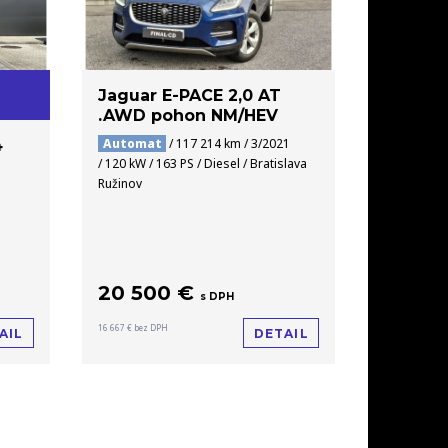
Jaguar E-PACE 2,0 AT
.AWD pohon NM/HEV
Automat
/ 117 214 km / 3/2021
4
/ 120 kW / 163 PS / Diesel / Bratislava
Ružinov
20 500 €
s DPH
16 667 € bez DPH
AIL
DETAIL