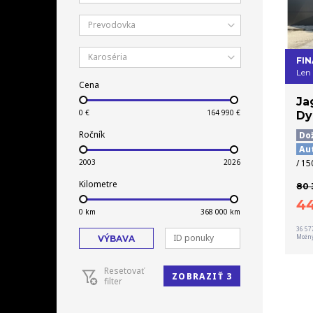
Prevodovka
Karoséria
FIN
Len
Cena
Ja
Dy
Ročník
Do
Au
/ 15
Kilometre
80 
4
36 57
Možný
VÝBAVA
Resetovať
ZOBRAZIŤ 3
filter