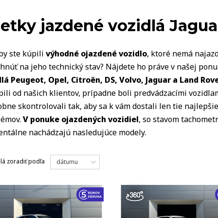
VOZIDLÁ
etky jazdené vozidlá Jagua
by ste kúpili
výhodné ojazdené vozidlo
, ktoré nemá najazd
hnúť na jeho technický stav? Nájdete ho práve v našej pon
dlá Peugeot, Opel, Citro
ë
n, DS, Volvo, Jaguar a Land Rov
ili od našich klientov, prípadne boli predvádzacími vozidlam
bne skontrolovali tak, aby sa k vám dostali len tie najlepš
lémov.
V ponuke ojazdených vozidiel
, so stavom tachometr
ntálne nachádzajú nasledujúce modely.
lá
zoradiť podľa
dátumu