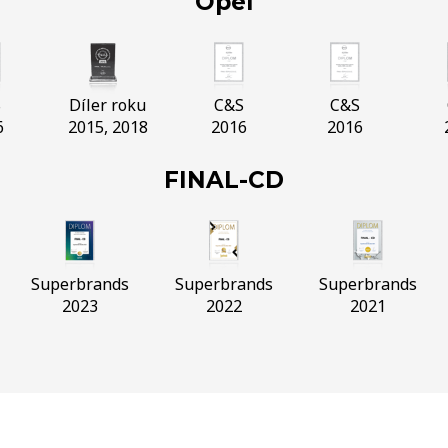
Opel
S
Díler roku
C&S
C&S
6
2015, 2018
2016
2016
FINAL-CD
Superbrands
Superbrands
Superbrands
2023
2022
2021