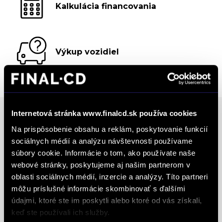
Kalkulácia financovania
Výkup vozidiel
Internetová stránka www.finalcd.sk používa cookies
Na prispôsobenie obsahu a reklám, poskytovanie funkcií
Ocenenia
sociálnych médií a analýzu návštevnosti používame
súbory cookie. Informácie o tom, ako používate naše
FINAL-CD získalo prestížny certifikát AAA Highest
webové stránky, poskytujeme aj našim partnerom v
oblasti sociálnych médií, inzercie a analýzy. Títo partneri
Creditworthiness, tento certifikát je jedným z
môžu príslušné informácie skombinovať s ďalšími
najdôležitejších Európskych štandardov
údajmi, ktoré ste im poskytli alebo ktoré od vás získali,
definujúcich kvalitu obchodnej činnosti. Je
keď ste používali ich služby.
medzinárodne uznávanou známkou obchodnej