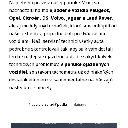
Nájdete ho práve v našej ponuke. V nej sa
nachádzajú najmä
ojazdené vozidlá Peugeot,
Opel, Citro
ë
n, DS, Volvo, Jaguar a Land Rover
,
ale aj modely iných značiek, ktoré sme odkúpili od
našich klientov, prípadne boli predvádzacími
vozidlami. Naši servisní technici všetky autá
podrobne skontrolovali tak, aby sa k vám dostali
len tie najlepšie ojazdené autá bez akýchkoľvek
technických problémov.
V ponuke ojazdených
vozidiel
, so stavom tachometra už od niekoľkých
desiatok kilometrov, sa momentálne nachádzajú
nasledujúce modely.
1 vozidlo
zoradiť podľa
dátumu