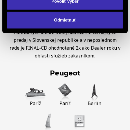
OPEL
sme obdržali diplom OPEL C&S za najvyšší
Povoliť výber
nárast predaja a trhového podielu v Českej a
Slovenskej republike, taktiež za najvyšší nárast
Odmietnuť
objednávok, najvyšší nárast celkových predajov
náhradných dielov. Ďalej nás ocenili za najvyšší
predaj v Slovenskej republike a v neposlednom
rade je FINAL-CD ohodnotené 2x ako Dealer roku v
oblasti služieb zákazníkom.
Peugeot
Paríž
Paríž
Berlín