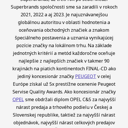
Superbrands spoločnosti sme sa zaradili v rokoch
2021, 2022 a aj 2023. Je najuznávanejšou
globálnou autoritou v oblasti hodnotenia a
oceňovania obchodných značiek a znakom
špeciálneho postavenia a uznania vynikajúcej
pozície značky na lokálnom trhu. Na základe
jednotných kritérií a metód každoročne oceňuje
najlepšie z najlepších značiek v takmer 90
krajinách na piatich kontinentoch FINAL-CD ako
jediný koncesionár značky
PEUGEOT
v celej
Európe získal už 5x prestížne ocenenie Peugeot
Servise Quality Awards. Ako koncesionár značky
OPEL
sme obdržali diplom OPEL C&S za najvyšší
nárast predaja a trhového podielu v Českej a
Slovenskej republike, taktiež za najvyšší nárast
objednávok, najvyšší nárast celkových predajov