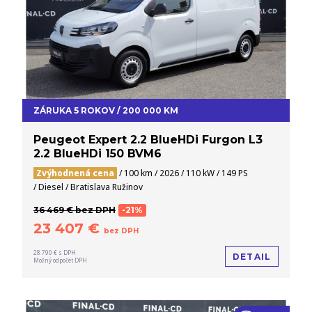
ZÁRUKA 5 ROKOV / 200 000 KM
Peugeot Expert 2.2 BlueHDi Furgon L3
2.2 BlueHDi 150 BVM6
Zvýhodnená cena
/ 100 km / 2026 / 110 kW / 149 PS
/ Diesel / Bratislava Ružinov
36 469 € bez DPH
-21%
23 407 €
bez DPH
28 790 € s DPH
DETAIL
Možný odpočet DPH