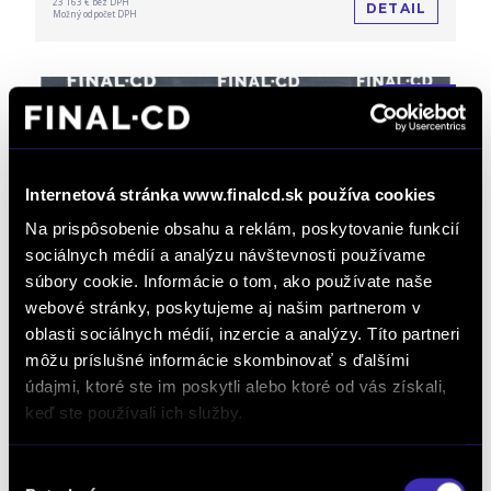
23 163 € bez DPH
DETAIL
Možný odpočet DPH
Internetová stránka www.finalcd.sk používa cookies
Na prispôsobenie obsahu a reklám, poskytovanie funkcií
sociálnych médií a analýzu návštevnosti používame
súbory cookie. Informácie o tom, ako používate naše
webové stránky, poskytujeme aj našim partnerom v
Peugeot 308 SW 1.2 Hybrid ALLURE e-
oblasti sociálnych médií, inzercie a analýzy. Títo partneri
DCS6 (MHEV)
môžu príslušné informácie skombinovať s ďalšími
údajmi, ktoré ste im poskytli alebo ktoré od vás získali,
Výpredaj
Automat
Zvýhodnená cena
/ 5 500 km
/ 2025 / 107 kW / 145 PS / Mild Hybrid (benzín/elektrika)
keď ste používali ich služby.
/ Bratislava Ružinov
34 790 € s DPH
-20%
3t 1d 18:27:54
Výber