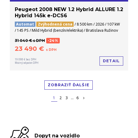
Peugeot 2008 NEW 1.2 Hybrid ALLURE 1.2
Hybrid 145k e-DCS6
Automat
Zvýhodnená cena
/ 8 500 km / 2026 / 107 kW
/ 145 PS / Mild Hybrid (benzín/elektrika) / Bratislava Ružinov
31 040 € s DPH
-24%
23 490 €
s DPH
19 098 € bez DPH
DETAIL
Možný odpočet DPH
ZOBRAZIŤ ĎALŠIE
1
2
3
...
6
Dopyt na vozidlo