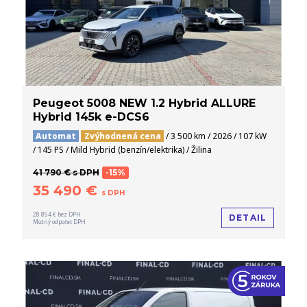
Peugeot 5008 NEW 1.2 Hybrid ALLURE
Hybrid 145k e-DCS6
Automat
Zvýhodnená cena
/ 3 500 km / 2026 / 107 kW
/ 145 PS / Mild Hybrid (benzín/elektrika) / Žilina
41 790 € s DPH
-15%
35 490 €
s DPH
28 854 € bez DPH
DETAIL
Možný odpočet DPH