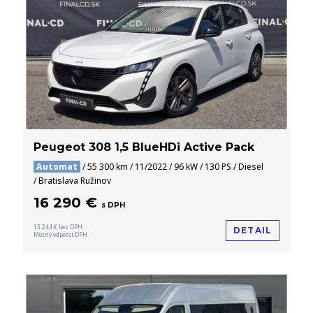
Peugeot 308 1,5 BlueHDi Active Pack
Automat
/ 55 300 km / 11/2022 / 96 kW / 130 PS / Diesel
/ Bratislava Ružinov
16 290 €
s DPH
13 244 € bez DPH
DETAIL
Možný odpočet DPH