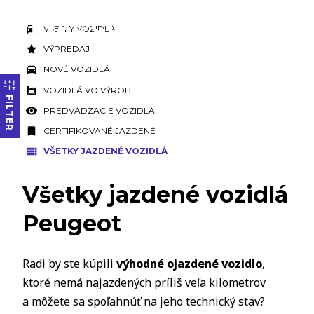
VŠETKY VOZIDLÁ
VÝPREDAJ
NOVÉ VOZIDLÁ
VOZIDLÁ VO VÝROBE
FILTER
PREDVÁDZACIE VOZIDLÁ
CERTIFIKOVANÉ JAZDENÉ
VŠETKY JAZDENÉ VOZIDLÁ
Všetky jazdené vozidlá
Peugeot
Radi by ste kúpili
výhodné ojazdené vozidlo
,
ktoré nemá najazdených príliš veľa kilometrov
a môžete sa spoľahnúť na jeho technický stav?