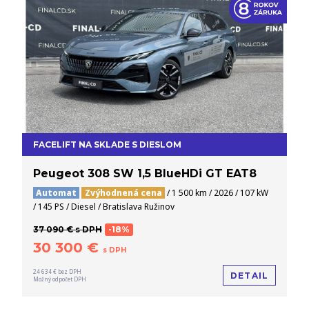
FACELIFT NA SKLADE S DIESLOM
Peugeot 308 SW 1,5 BlueHDi GT EAT8
Automat
Zvýhodnená cena
/ 1 500 km / 2026 / 107 kW
/ 145 PS / Diesel / Bratislava Ružinov
37 090 € s DPH
-18%
30 300 €
s DPH
24 634 € bez DPH
DETAIL
Možný odpočet DPH