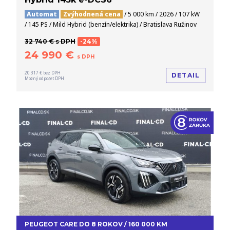
Automat
Zvýhodnená cena
/ 5 000 km / 2026 / 107 kW
/ 145 PS / Mild Hybrid (benzín/elektrika) / Bratislava Ružinov
32 740 € s DPH
-24%
24 990 €
s DPH
20 317 € bez DPH
DETAIL
Možný odpočet DPH
PEUGEOT CARE DO 8 ROKOV / 160 000 KM