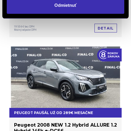
Odmietnuť
35 550 € s DPH
-33%
3t 1d 18:10:54
23 990 €
s DPH
19 504 € bez DPH
DETAIL
Možný odpočet DPH
PEUGEOT PAUŠÁL UŽ OD 289€ MESAČNE
Peugeot 2008 NEW 1.2 Hybrid ALLURE 1.2
Hybrid 145k e-DCS6