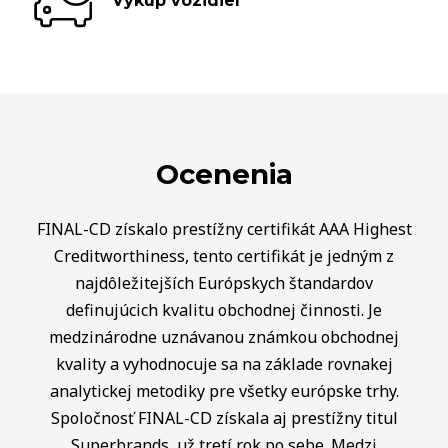
Výkup vozidiel
Ocenenia
FINAL-CD získalo prestížny certifikát AAA Highest
Creditworthiness, tento certifikát je jedným z
najdôležitejších Európskych štandardov
definujúcich kvalitu obchodnej činnosti. Je
medzinárodne uznávanou známkou obchodnej
kvality a vyhodnocuje sa na základe rovnakej
analytickej metodiky pre všetky európske trhy.
Spoločnosť FINAL-CD získala aj prestížny titul
Superbrands, už tretí rok po sebe. Medzi