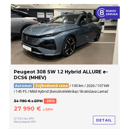
Peugeot 308 SW 1.2 Hybrid ALLURE e-
DCS6 (MHEV)
Automat
Zvýhodnená cena
/ 100 km / 2026 / 107 kW
/ 145 PS / Mild Hybrid (benzín/elektrika) / Bratislava Lamač
34 790 € s DPH
-20%
27 990 €
s DPH
22 756 € bez DPH
DETAIL
Možný odpočet DPH