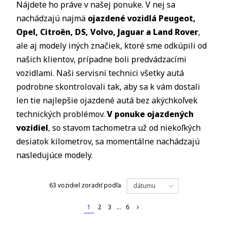
Nájdete ho práve v našej ponuke. V nej sa
nachádzajú najmä
ojazdené vozidlá Peugeot,
Opel, Citro
ë
n, DS, Volvo, Jaguar a Land Rover
,
ale aj modely iných značiek, ktoré sme odkúpili od
našich klientov, prípadne boli predvádzacími
vozidlami. Naši servisní technici všetky autá
podrobne skontrolovali tak, aby sa k vám dostali
len tie najlepšie ojazdené autá bez akýchkoľvek
technických problémov.
V ponuke ojazdených
vozidiel
, so stavom tachometra už od niekoľkých
desiatok kilometrov, sa momentálne nachádzajú
nasledujúce modely.
63 vozidiel
zoradiť podľa
dátumu
1
2
3
...
6