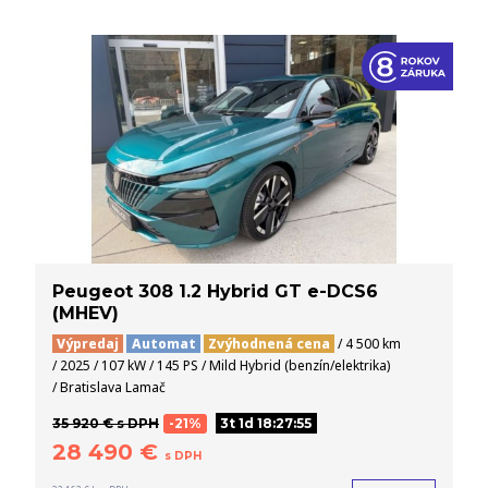
Peugeot 308 1.2 Hybrid GT e-DCS6
(MHEV)
Výpredaj
Automat
Zvýhodnená cena
/ 4 500 km
/ 2025 / 107 kW / 145 PS / Mild Hybrid (benzín/elektrika)
/ Bratislava Lamač
35 920 € s DPH
-21%
3t 1d 18:27:54
28 490 €
s DPH