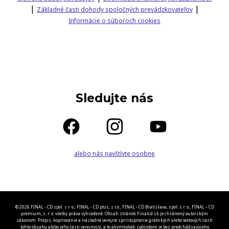
|
|
Základné časti dohody spoločných prevádzkovateľov
Informácie o súboroch cookies
Sledujte nás
alebo nás navštívte osobne
© 2026 FINAL - CD spol. s r. o., FINAL - CD plus, s.r.o., FINAL - CD Bratislava, spol. s r. o., FINAL – CD
premium, s. r. o. všetky práva vyhradené. Obsah stránok Finalcd.sk je chránený autorským
zákonom. Prepis, kopírovanie a následné verejné sprístupnenie grafických alebo textových častí
tohto obsahu alebo jeho časti verejnosti, a to akýmkoľvek spôsobom je bez predchádzajúceho