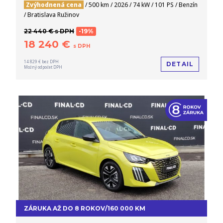
Zvýhodnená cena
/ 500 km / 2026 / 74 kW / 101 PS / Benzín
/ Bratislava Ružinov
22 440 € s DPH
-19%
18 240 €
s DPH
14 829 € bez DPH
DETAIL
Možný odpočet DPH
ZÁRUKA AŽ DO 8 ROKOV/160 000 KM