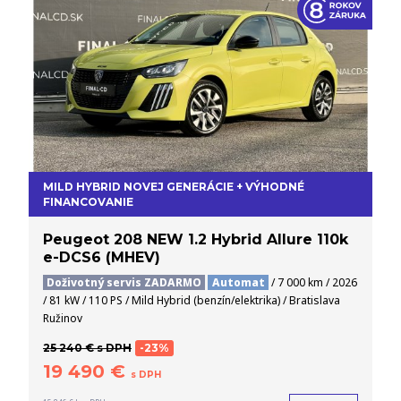
MILD HYBRID NOVEJ GENERÁCIE + VÝHODNÉ
FINANCOVANIE
Peugeot 208 NEW 1.2 Hybrid Allure 110k
e-DCS6 (MHEV)
Doživotný servis ZADARMO
Automat
/ 7 000 km / 2026
/ 81 kW / 110 PS / Mild Hybrid (benzín/elektrika) / Bratislava
Ružinov
25 240 € s DPH
-23%
19 490 €
s DPH