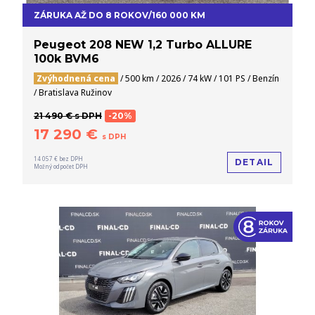
ZÁRUKA AŽ DO 8 ROKOV/160 000 KM
Peugeot 208 NEW 1,2 Turbo ALLURE
100k BVM6
Zvýhodnená cena
/ 500 km / 2026 / 74 kW / 101 PS / Benzín
/ Bratislava Ružinov
21 490 € s DPH
-20%
17 290 €
s DPH
14 057 € bez DPH
DETAIL
Možný odpočet DPH