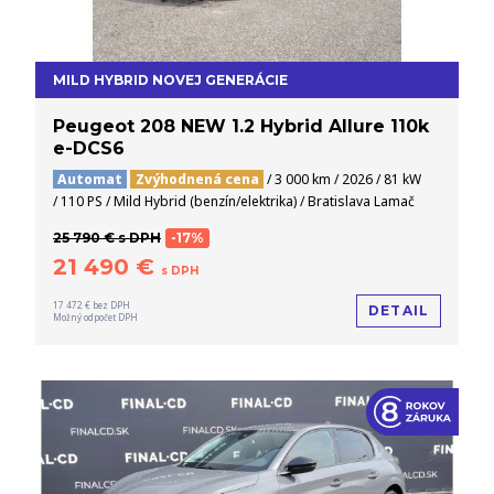
MILD HYBRID NOVEJ GENERÁCIE
Peugeot 208 NEW 1.2 Hybrid Allure 110k
e-DCS6
Automat
Zvýhodnená cena
/ 3 000 km / 2026 / 81 kW
/ 110 PS / Mild Hybrid (benzín/elektrika) / Bratislava Lamač
25 790 € s DPH
-17%
21 490 €
s DPH
17 472 € bez DPH
DETAIL
Možný odpočet DPH