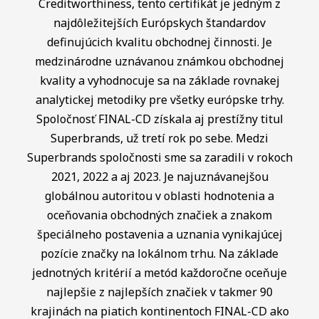
Creditworthiness, tento certifikát je jedným z
najdôležitejších Európskych štandardov
definujúcich kvalitu obchodnej činnosti. Je
medzinárodne uznávanou známkou obchodnej
kvality a vyhodnocuje sa na základe rovnakej
analytickej metodiky pre všetky európske trhy.
Spoločnosť FINAL-CD získala aj prestížny titul
Superbrands, už tretí rok po sebe. Medzi
Superbrands spoločnosti sme sa zaradili v rokoch
2021, 2022 a aj 2023. Je najuznávanejšou
globálnou autoritou v oblasti hodnotenia a
oceňovania obchodných značiek a znakom
špeciálneho postavenia a uznania vynikajúcej
pozície značky na lokálnom trhu. Na základe
jednotných kritérií a metód každoročne oceňuje
najlepšie z najlepších značiek v takmer 90
krajinách na piatich kontinentoch FINAL-CD ako