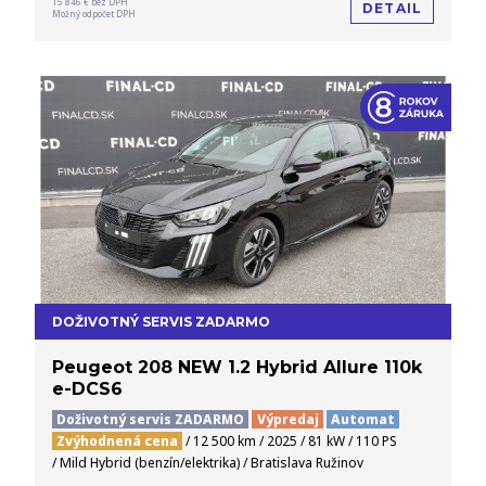
15 846 € bez DPH
DETAIL
Možný odpočet DPH
DOŽIVOTNÝ SERVIS ZADARMO
Peugeot 208 NEW 1.2 Hybrid Allure 110k
e-DCS6
Doživotný servis ZADARMO
Výpredaj
Automat
Zvýhodnená cena
/ 12 500 km / 2025 / 81 kW / 110 PS
/ Mild Hybrid (benzín/elektrika) / Bratislava Ružinov