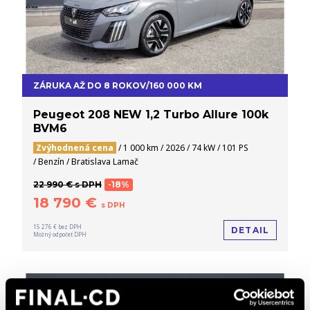
ZÁRUKA AŽ DO 8 ROKOV/160 000 KM
Peugeot 208 NEW 1,2 Turbo Allure 100k
BVM6
Zvýhodnená cena
/ 1 000 km / 2026 / 74 kW / 101 PS
/ Benzín / Bratislava Lamač
22 990 € s DPH
-18%
18 790 €
s DPH
15 276 € bez DPH
DETAIL
Možný odpočet DPH