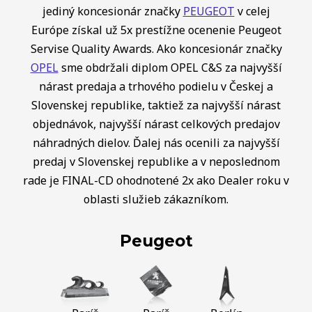
jediný koncesionár značky
PEUGEOT
v celej
Európe získal už 5x prestížne ocenenie Peugeot
Servise Quality Awards. Ako koncesionár značky
OPEL
sme obdržali diplom OPEL C&S za najvyšší
nárast predaja a trhového podielu v Českej a
Slovenskej republike, taktiež za najvyšší nárast
objednávok, najvyšší nárast celkových predajov
náhradných dielov. Ďalej nás ocenili za najvyšší
predaj v Slovenskej republike a v neposlednom
rade je FINAL-CD ohodnotené 2x ako Dealer roku v
oblasti služieb zákazníkom.
Peugeot