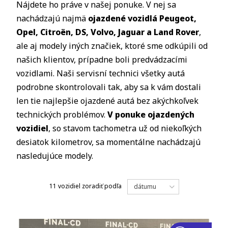
Nájdete ho práve v našej ponuke. V nej sa
nachádzajú najmä
ojazdené vozidlá Peugeot,
Opel, Citro
ë
n, DS, Volvo, Jaguar a Land Rover
,
ale aj modely iných značiek, ktoré sme odkúpili od
našich klientov, prípadne boli predvádzacími
vozidlami. Naši servisní technici všetky autá
podrobne skontrolovali tak, aby sa k vám dostali
len tie najlepšie ojazdené autá bez akýchkoľvek
technických problémov.
V ponuke ojazdených
vozidiel
, so stavom tachometra už od niekoľkých
desiatok kilometrov, sa momentálne nachádzajú
nasledujúce modely.
11 vozidiel
zoradiť podľa
dátumu