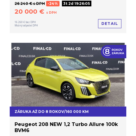
26 240 € s DPH
-24%
3t 2d 19:26:04
20 000 €
s DPH
16 260 € bez DPH
DETAIL
Možný odpočet DPH
ZÁRUKA AŽ DO 8 ROKOV/160 000 KM
Peugeot 208 NEW 1,2 Turbo Allure 100k
BVM6