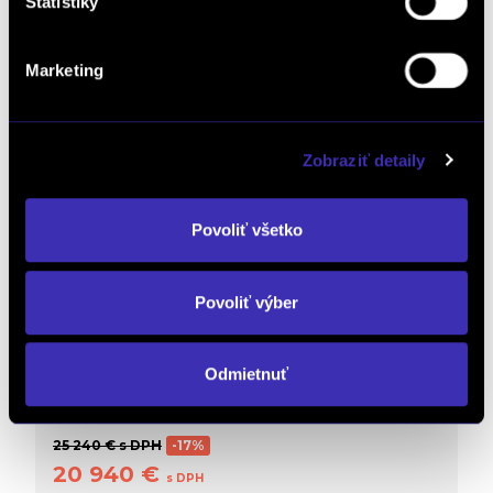
Štatistiky
Marketing
Zobraziť detaily
Povoliť všetko
MILD HYBRID NOVEJ GENERÁCIE + VÝHODNÉ
FINANCOVANIE
Povoliť výber
Peugeot 208 NEW 1.2 Hybrid Allure 110k
e-DCS6 (MHEV)
Doživotný servis ZADARMO
Automat
/ 1 000 km / 2026
Odmietnuť
/ 81 kW / 110 PS / Mild Hybrid (benzín/elektrika) / Bratislava
Lamač
25 240 € s DPH
-17%
20 940 €
s DPH