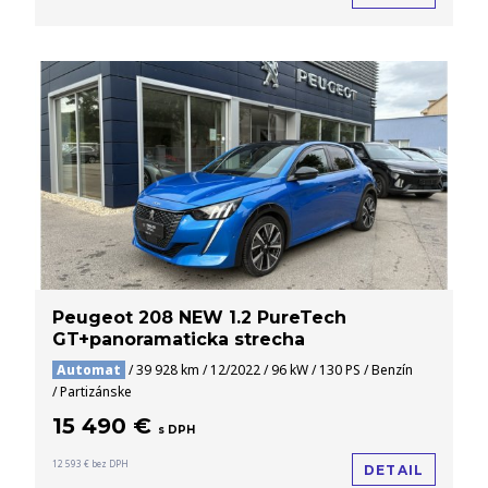
Peugeot 208 NEW 1.2 PureTech
GT+panoramaticka strecha
Automat
/ 39 928 km / 12/2022 / 96 kW / 130 PS / Benzín
/ Partizánske
15 490 €
s DPH
12 593 € bez DPH
DETAIL