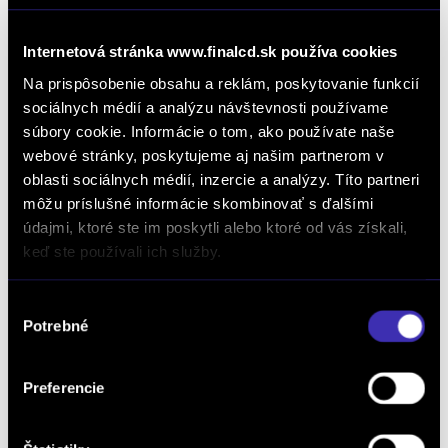
Internetová stránka www.finalcd.sk používa cookies
Na prispôsobenie obsahu a reklám, poskytovanie funkcií
sociálnych médií a analýzu návštevnosti používame
súbory cookie. Informácie o tom, ako používate naše
webové stránky, poskytujeme aj našim partnerom v
MILD HYBRID NOVEJ GENERÁCIE
oblasti sociálnych médií, inzercie a analýzy. Títo partneri
môžu príslušné informácie skombinovať s ďalšími
Peugeot 208 NEW 1.2 Hybrid Allure 110k
údajmi, ktoré ste im poskytli alebo ktoré od vás získali,
e-DCS6
keď ste používali ich služby.
Automat
Zvýhodnená cena
/ 1 800 km / 2026 / 81 kW
/ 110 PS / Mild Hybrid (benzín/elektrika) / Bratislava Lamač
Výber
25 240 € s DPH
-17%
Potrebné
súhlasu
20 940 €
s DPH
17 024 € bez DPH
DETAIL
Preferencie
Možný odpočet DPH