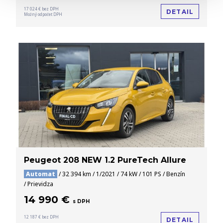
17 024 € bez DPH
DETAIL
Možný odpočet DPH
Peugeot 208 NEW 1.2 PureTech Allure
Automat
/ 32 394 km / 1/2021 / 74 kW / 101 PS / Benzín
/ Prievidza
14 990 €
s DPH
12 187 € bez DPH
DETAIL