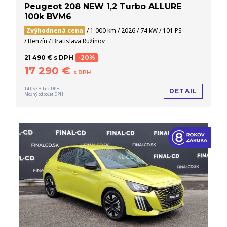
Peugeot 208 NEW 1,2 Turbo ALLURE
100k BVM6
Zvýhodnená cena
/ 1 000 km / 2026 / 74 kW / 101 PS
/ Benzín / Bratislava Ružinov
21 490 € s DPH
-20%
17 290 €
s DPH
14 057 € bez DPH
DETAIL
Možný odpočet DPH