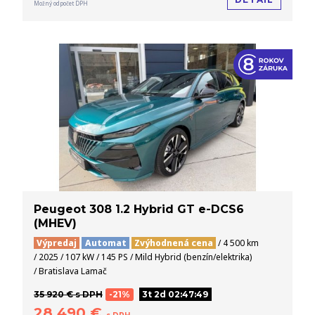
Možný odpočet DPH
Peugeot 308 1.2 Hybrid GT e-DCS6
(MHEV)
Výpredaj
Automat
Zvýhodnená cena
/ 4 500 km
/ 2025 / 107 kW / 145 PS / Mild Hybrid (benzín/elektrika)
/ Bratislava Lamač
35 920 € s DPH
-21%
3t 2d 02:47:48
28 490 €