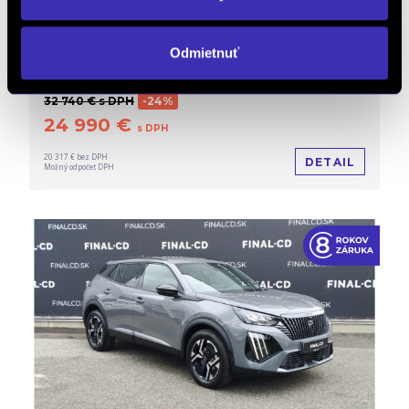
Peugeot 2008 NEW 1.2 Hybrid ALLURE 1.2
Hybrid 145k e-DCS6
Automat
Zvýhodnená cena
/ 5 000 km / 2026 / 107 kW
Odmietnuť
/ 145 PS / Mild Hybrid (benzín/elektrika) / Bratislava Ružinov
32 740 € s DPH
-24%
24 990 €
s DPH
20 317 € bez DPH
DETAIL
Možný odpočet DPH