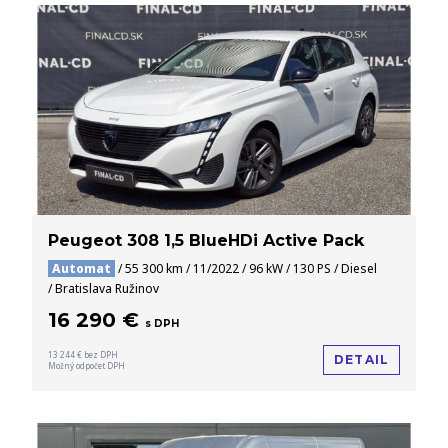
Peugeot 308 1,5 BlueHDi Active Pack
Automat
/ 55 300 km / 11/2022 / 96 kW / 130 PS / Diesel
/ Bratislava Ružinov
16 290 €
s DPH
13 244 € bez DPH
DETAIL
Možný odpočet DPH