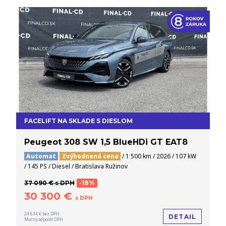
FACELIFT NA SKLADE S DIESLOM
Peugeot 308 SW 1,5 BlueHDi GT EAT8
Automat
Zvýhodnená cena
/ 1 500 km / 2026 / 107 kW
/ 145 PS / Diesel / Bratislava Ružinov
37 090 € s DPH
-18%
30 300 €
s DPH
24 634 € bez DPH
DETAIL
Možný odpočet DPH