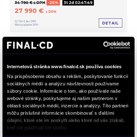
34 790 € s DPH
-20%
3t 2d 02:47:48
27 990 €
s DPH
22 756 € bez DPH
DETAIL
Možný odpočet DPH
Internetová stránka www.finalcd.sk používa cookies
Na prispôsobenie obsahu a reklám, poskytovanie funkcií
sociálnych médií a analýzu návštevnosti používame
súbory cookie. Informácie o tom, ako používate naše
webové stránky, poskytujeme aj našim partnerom v
oblasti sociálnych médií, inzercie a analýzy. Títo partneri
DOŽIVOTNÝ SERVIS ZADARMO
môžu príslušné informácie skombinovať s ďalšími
údajmi, ktoré ste im poskytli alebo ktoré od vás získali,
Peugeot 308 1.2 PureTech GT 130k EAT8
keď ste používali ich služby.
Doživotný servis ZADARMO
Výpredaj
Automat