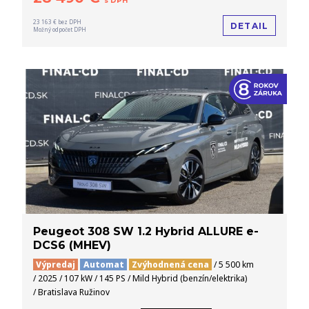
s DPH
23 163 € bez DPH
DETAIL
Možný odpočet DPH
Peugeot 308 SW 1.2 Hybrid ALLURE e-
DCS6 (MHEV)
Výpredaj
Automat
Zvýhodnená cena
/ 5 500 km
/ 2025 / 107 kW / 145 PS / Mild Hybrid (benzín/elektrika)
/ Bratislava Ružinov