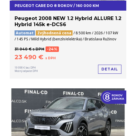
PEUGEOT CARE DO 8 ROKOV / 160 000 KM
Peugeot 2008 NEW 1.2 Hybrid ALLURE 1.2
Hybrid 145k e-DCS6
Automat
Zvýhodnená cena
/ 8 500 km / 2026 / 107 kW
/ 145 PS / Mild Hybrid (benzín/elektrika) / Bratislava Ružinov
31 040 € s DPH
-24%
23 490 €
s DPH
19 098 € bez DPH
DETAIL
Možný odpočet DPH