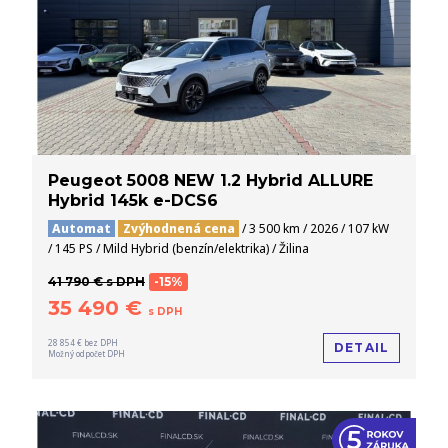
Peugeot 5008 NEW 1.2 Hybrid ALLURE
Hybrid 145k e-DCS6
Automat
Zvýhodnená cena
/ 3 500 km / 2026 / 107 kW
/ 145 PS / Mild Hybrid (benzín/elektrika) / Žilina
41 790 € s DPH
-15%
35 490 €
s DPH
28 854 € bez DPH
DETAIL
Možný odpočet DPH