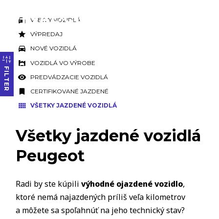
VŠETKY VOZIDLÁ
VÝPREDAJ
NOVÉ VOZIDLÁ
VOZIDLÁ VO VÝROBE
FILTER
PREDVÁDZACIE VOZIDLÁ
CERTIFIKOVANÉ JAZDENÉ
VŠETKY JAZDENÉ VOZIDLÁ
Všetky jazdené vozidlá
Peugeot
Radi by ste kúpili
výhodné ojazdené vozidlo
,
ktoré nemá najazdených príliš veľa kilometrov
a môžete sa spoľahnúť na jeho technický stav?