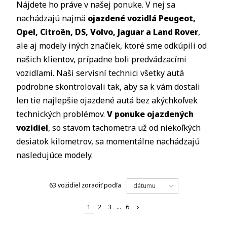
Nájdete ho práve v našej ponuke. V nej sa
nachádzajú najmä
ojazdené vozidlá Peugeot,
Opel, Citro
ë
n, DS, Volvo, Jaguar a Land Rover
,
ale aj modely iných značiek, ktoré sme odkúpili od
našich klientov, prípadne boli predvádzacími
vozidlami. Naši servisní technici všetky autá
podrobne skontrolovali tak, aby sa k vám dostali
len tie najlepšie ojazdené autá bez akýchkoľvek
technických problémov.
V ponuke ojazdených
vozidiel
, so stavom tachometra už od niekoľkých
desiatok kilometrov, sa momentálne nachádzajú
nasledujúce modely.
63 vozidiel
zoradiť podľa
dátumu
1
2
3
...
6