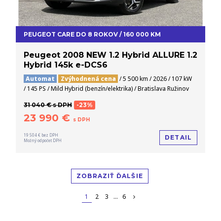
PEUGEOT CARE DO 8 ROKOV / 160 000 KM
Peugeot 2008 NEW 1.2 Hybrid ALLURE 1.2
Hybrid 145k e-DCS6
Automat
Zvýhodnená cena
/ 5 500 km / 2026 / 107 kW
/ 145 PS / Mild Hybrid (benzín/elektrika) / Bratislava Ružinov
31 040 € s DPH
-23%
23 990 €
s DPH
19 504 € bez DPH
DETAIL
Možný odpočet DPH
ZOBRAZIŤ ĎALŠIE
1
2
3
...
6