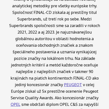
analytickej metodiky pre všetky európske trhy.
Spoločnosť FINAL-CD získala aj prestížny titul
Superbrands, už tretí rok po sebe. Medzi
Superbrands spoločnosti sme sa zaradili v rokoch
2021, 2022 a aj 2023. Je najuznávanejšou
globálnou autoritou v oblasti hodnotenia a
oceňovania obchodných značiek a znakom
špeciálneho postavenia a uznania vynikajúcej
pozície značky na lokálnom trhu. Na základe
jednotných kritérií a metód každoročne oceňuje
najlepšie z najlepších značiek v takmer 90
krajinách na piatich kontinentoch FINAL-CD ako
jediný koncesionár značky
PEUGEOT
v celej
Európe získal už 5x prestížne ocenenie Peugeot
Servise Quality Awards. Ako koncesionár značky
OPEL
sme obdržali diplom OPEL C&S za najvyšší