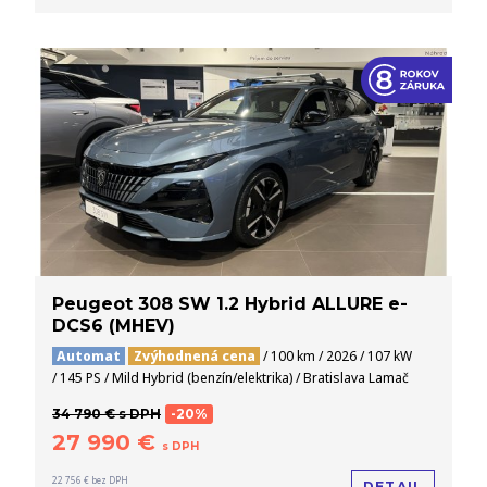
Peugeot 308 SW 1.2 Hybrid ALLURE e-
DCS6 (MHEV)
Automat
Zvýhodnená cena
/ 100 km / 2026 / 107 kW
/ 145 PS / Mild Hybrid (benzín/elektrika) / Bratislava Lamač
34 790 € s DPH
-20%
27 990 €
s DPH
22 756 € bez DPH
DETAIL