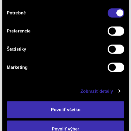
/ 9 000 km / 7/2024 / 96 kW / 130 PS / Benzín / Bratislava
Výber
Ružinov
Potrebné
súhlasu
35 550 € s DPH
-33%
3t 2d 02:30:48
23 990 €
s DPH
Preferencie
19 504 € bez DPH
DETAIL
Možný odpočet DPH
Štatistiky
Marketing
Zobraziť detaily
Povoliť všetko
PEUGEOT PAUŠÁL UŽ OD 289€ MESAČNE
Povoliť výber