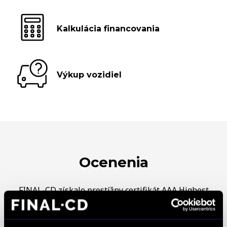
Kalkulácia financovania
Výkup vozidiel
Ocenenia
FINAL-CD získalo prestížny certifikát AAA Highest
Creditworthiness, tento certifikát je jedným z
najdôležitejších Európskych štandardov