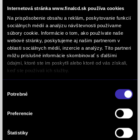
definujúcich kvalitu obchodnej činnosti. Je
Internetová stránka www.finalcd.sk používa cookies
medzinárodne uznávanou známkou obchodnej
Na prispôsobenie obsahu a reklám, poskytovanie funkcií
kvality a vyhodnocuje sa na základe rovnakej
sociálnych médií a analýzu návštevnosti používame
analytickej metodiky pre všetky európske trhy.
súbory cookie. Informácie o tom, ako používate naše
Spoločnosť FINAL-CD získala aj prestížny titul
webové stránky, poskytujeme aj našim partnerom v
Superbrands, už tretí rok po sebe. Medzi
oblasti sociálnych médií, inzercie a analýzy. Títo partneri
Superbrands spoločnosti sme sa zaradili v rokoch
môžu príslušné informácie skombinovať s ďalšími
2021, 2022 a aj 2023. Je najuznávanejšou
údajmi, ktoré ste im poskytli alebo ktoré od vás získali,
globálnou autoritou v oblasti hodnotenia a
keď ste používali ich služby.
oceňovania obchodných značiek a znakom
špeciálneho postavenia a uznania vynikajúcej
Výber
Potrebné
pozície značky na lokálnom trhu. Na základe
súhlasu
jednotných kritérií a metód každoročne oceňuje
najlepšie z najlepších značiek v takmer 90
Preferencie
krajinách na piatich kontinentoch FINAL-CD ako
jediný koncesionár značky
PEUGEOT
v celej
Štatistiky
Európe získal už 5x prestížne ocenenie Peugeot