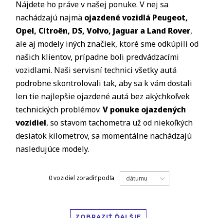
Nájdete ho práve v našej ponuke. V nej sa
nachádzajú najmä
ojazdené vozidlá Peugeot,
Opel, Citro
ë
n, DS, Volvo, Jaguar a Land Rover
,
ale aj modely iných značiek, ktoré sme odkúpili od
našich klientov, prípadne boli predvádzacími
vozidlami. Naši servisní technici všetky autá
podrobne skontrolovali tak, aby sa k vám dostali
len tie najlepšie ojazdené autá bez akýchkoľvek
technických problémov.
V ponuke ojazdených
vozidiel
, so stavom tachometra už od niekoľkých
desiatok kilometrov, sa momentálne nachádzajú
nasledujúce modely.
0 vozidiel
zoradiť podľa
dátumu
ZOBRAZIŤ ĎALŠIE