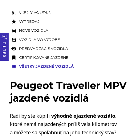
VŠETKY VOZIDLÁ
VÝPREDAJ
NOVÉ VOZIDLÁ
VOZIDLÁ VO VÝROBE
FILTER
PREDVÁDZACIE VOZIDLÁ
CERTIFIKOVANÉ JAZDENÉ
VŠETKY JAZDENÉ VOZIDLÁ
Peugeot Traveller MPV
jazdené vozidlá
Radi by ste kúpili
výhodné ojazdené vozidlo
,
ktoré nemá najazdených príliš veľa kilometrov
a môžete sa spoľahnúť na jeho technický stav?