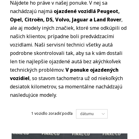
Nájdete ho práve v našej ponuke. V nej sa
nachádzajú najmä
ojazdené vozidlá Peugeot,
Opel, Citro
ë
n, DS, Volvo, Jaguar a Land Rover
,
ale aj modely iných značiek, ktoré sme odkúpili od
našich klientov, prípadne boli predvádzacími
vozidlami. Naši servisní technici všetky autá
podrobne skontrolovali tak, aby sa k vám dostali
len tie najlepšie ojazdené autá bez akýchkoľvek
technických problémov.
V ponuke ojazdených
vozidiel
, so stavom tachometra už od niekoľkých
desiatok kilometrov, sa momentálne nachádzajú
nasledujúce modely.
1 vozidlo
zoradiť podľa
dátumu