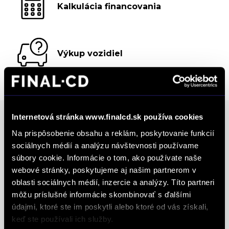
Kalkulácia financovania
Výkup vozidiel
Internetová stránka www.finalcd.sk používa cookies
Na prispôsobenie obsahu a reklám, poskytovanie funkcií
Ocenenia
sociálnych médií a analýzu návštevnosti používame
súbory cookie. Informácie o tom, ako používate naše
FINAL-CD získalo prestížny certifikát AAA Highest
webové stránky, poskytujeme aj našim partnerom v
oblasti sociálnych médií, inzercie a analýzy. Títo partneri
Creditworthiness, tento certifikát je jedným z
môžu príslušné informácie skombinovať s ďalšími
najdôležitejších Európskych štandardov
údajmi, ktoré ste im poskytli alebo ktoré od vás získali,
definujúcich kvalitu obchodnej činnosti. Je
keď ste používali ich služby.
medzinárodne uznávanou známkou obchodnej