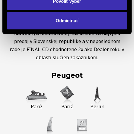
OPEL
sme obdržali diplom OPEL C&S za najvyšší
Povoliť výber
nárast predaja a trhového podielu v Českej a
Slovenskej republike, taktiež za najvyšší nárast
Odmietnuť
objednávok, najvyšší nárast celkových predajov
náhradných dielov. Ďalej nás ocenili za najvyšší
predaj v Slovenskej republike a v neposlednom
rade je FINAL-CD ohodnotené 2x ako Dealer roku v
oblasti služieb zákazníkom.
Peugeot
Paríž
Paríž
Berlín