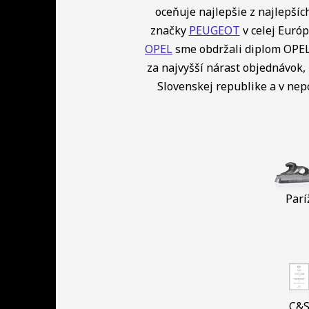
oceňuje najlepšie z najlepší
značky
PEUGEOT
v celej Európ
OPEL
sme obdržali diplom OPEL 
za najvyšší nárast objednávok, 
Slovenskej republike a v ne
Parí
C&