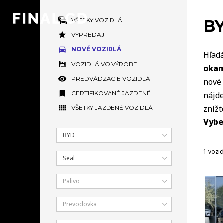
VŠETKY VOZIDLÁ
BY
VÝPREDAJ
NOVÉ VOZIDLÁ
Hľadá
VOZIDLÁ VO VÝROBE
okam
PREDVÁDZACIE VOZIDLÁ
nové 
CERTIFIKOVANÉ JAZDENÉ
nájde
zníž
VŠETKY JAZDENÉ VOZIDLÁ
Vybe
BYD
1 vozi
Seal
Palivo
Prevodovka