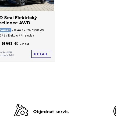
D Seal Elektrický
cellence AWD
tomat
/ 0 km / 2026 / 390 kW
0 PS / Elektro / Prievidza
2 890 €
s DPH
0 € bez DPH
DETAIL
 odpočet DPH
Objednať servis