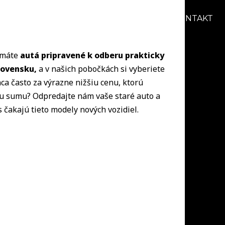
AKCIE
BLOG
O NÁS
KARIÉRA
KONTAKT
s máte
autá pripravené k odberu prakticky
lovensku,
a v našich pobočkách si vyberiete
ca často za výrazne nižšiu cenu, ktorú
šiu sumu? Odpredajte nám vaše staré auto a
 čakajú tieto modely nových vozidiel.