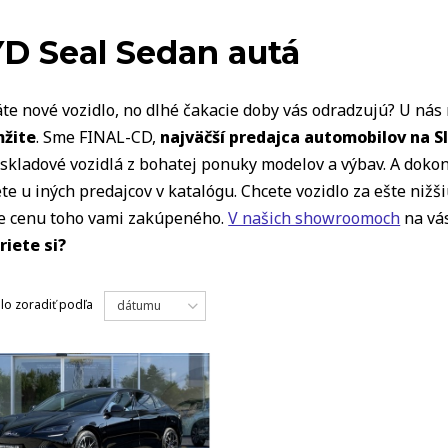
VOZIDLÁ
D Seal Sedan autá
te nové vozidlo, no dlhé čakacie doby vás odradzujú? U ná
žite
. Sme FINAL-CD,
najväčší predajca automobilov na S
skladové vozidlá z bohatej ponuky modelov a výbav. A dokon
te u iných predajcov v katalógu. Chcete vozidlo za ešte niž
te cenu toho vami zakúpeného.
V našich showroomoch
na vás
riete si?
dlo
zoradiť podľa
dátumu