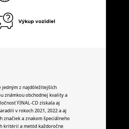
Výkup vozidiel
e jedným z najdôležitejších
ou známkou obchodnej kvality a
ločnosť FINAL-CD získala aj
radili v rokoch 2021, 2022 a aj
ch značiek a znakom špeciálneho
h kritérií a metód každoročne