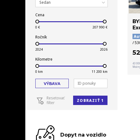
Sedan
Cena
BY
Ex
Au
Ročník
/ 53
5
Kilometre
43 00
Možný
VÝBAVA
Resetovať
ZOBRAZIŤ 1
filter
Dopyt na vozidlo