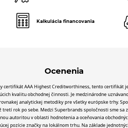
Kalkulácia financovania
Ocenenia
 certifikát AAA Highest Creditworthiness, tento certifikát j
úcich kvalitu obchodnej činnosti. Je medzinárodne uznávan
rovnakej analytickej metodiky pre všetky európske trhy. Spo
ž tretí rok po sebe. Medzi Superbrands spoločnosti sme sa za
lnou autoritou v oblasti hodnotenia a oceňovania obchodný
úcej pozície značky na lokálnom trhu. Na základe jednotnýc