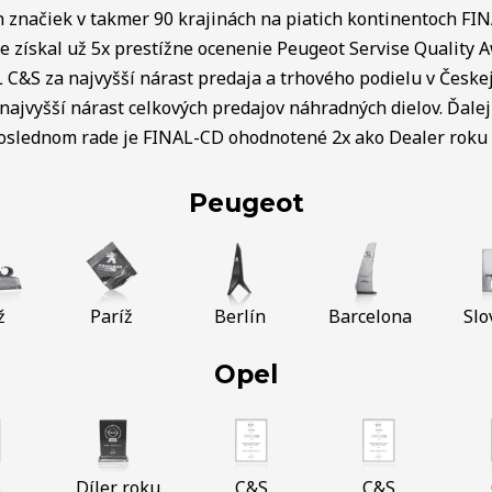
ch značiek v takmer 90 krajinách na piatich kontinentoch FI
e získal už 5x prestížne ocenenie Peugeot Servise Quality 
C&S za najvyšší nárast predaja a trhového podielu v Českej 
najvyšší nárast celkových predajov náhradných dielov. Ďalej 
poslednom rade je FINAL-CD ohodnotené 2x ako Dealer roku v
Peugeot
ž
Paríž
Berlín
Barcelona
Slo
Opel
S
Díler roku
C&S
C&S