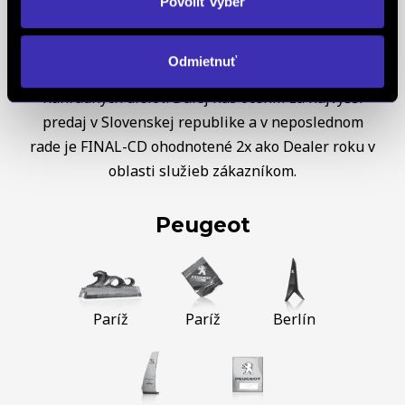
OPEL
sme obdržali diplom OPEL C&S za najvyšší
Povoliť výber
nárast predaja a trhového podielu v Českej a
Slovenskej republike, taktiež za najvyšší nárast
Odmietnuť
objednávok, najvyšší nárast celkových predajov
náhradných dielov. Ďalej nás ocenili za najvyšší
predaj v Slovenskej republike a v neposlednom
rade je FINAL-CD ohodnotené 2x ako Dealer roku v
oblasti služieb zákazníkom.
Peugeot
Paríž
Paríž
Berlín