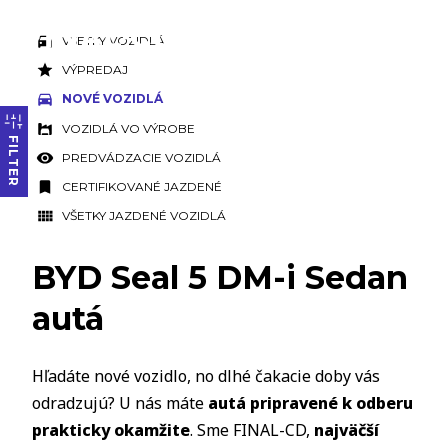
VŠETKY VOZIDLÁ
VÝPREDAJ
NOVÉ VOZIDLÁ
VOZIDLÁ VO VÝROBE
FILTER
PREDVÁDZACIE VOZIDLÁ
CERTIFIKOVANÉ JAZDENÉ
VŠETKY JAZDENÉ VOZIDLÁ
BYD Seal 5 DM-i Sedan
autá
Hľadáte nové vozidlo, no dlhé čakacie doby vás
odradzujú? U nás máte
autá pripravené k odberu
prakticky okamžite
. Sme FINAL-CD,
najväčší