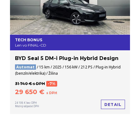
TECH BONUS
Len vo FINAL-CD
BYD Seal 5 DM-i Plug-in Hybrid Design
Automat
/ 15 km / 2025 / 156 kW / 212 PS / Plug-in Hybrid
(benzín/elektrika) / Žilina
31 740 € s DPH
-7%
29 650 €
s DPH
24 106 € bez DPH
DETAIL
Možný odpočet DPH