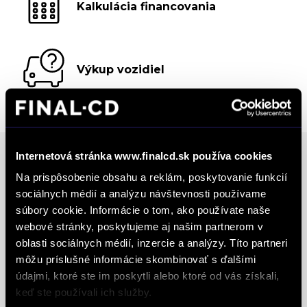
Kalkulácia financovania
Výkup vozidiel
Internetová stránka www.finalcd.sk používa cookies
Na prispôsobenie obsahu a reklám, poskytovanie funkcií
Ocenenia
sociálnych médií a analýzu návštevnosti používame
súbory cookie. Informácie o tom, ako používate naše
FINAL-CD získalo prestížny certifikát AAA Highest
webové stránky, poskytujeme aj našim partnerom v
Creditworthiness, tento certifikát je jedným z
oblasti sociálnych médií, inzercie a analýzy. Títo partneri
môžu príslušné informácie skombinovať s ďalšími
najdôležitejších Európskych štandardov
údajmi, ktoré ste im poskytli alebo ktoré od vás získali,
definujúcich kvalitu obchodnej činnosti. Je
keď ste používali ich služby.
medzinárodne uznávanou známkou obchodnej