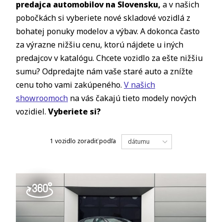
predajca automobilov na Slovensku,
a v našich
pobočkách si vyberiete nové skladové vozidlá z
bohatej ponuky modelov a výbav. A dokonca často
za výrazne nižšiu cenu, ktorú nájdete u iných
predajcov v katalógu. Chcete vozidlo za ešte nižšiu
sumu? Odpredajte nám vaše staré auto a znížte
cenu toho vami zakúpeného.
V našich
showroomoch
na vás čakajú tieto modely nových
vozidiel.
Vyberiete si?
1 vozidlo
zoradiť podľa
dátumu