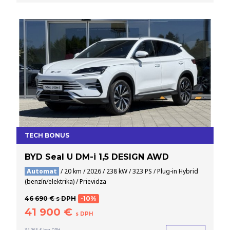
TECH BONUS
BYD Seal U DM-i 1,5 DESIGN AWD
Automat
/ 20 km / 2026 / 238 kW / 323 PS / Plug-in Hybrid
(benzín/elektrika) / Prievidza
46 690 € s DPH
-10%
41 900 €
s DPH
34 065 € bez DPH