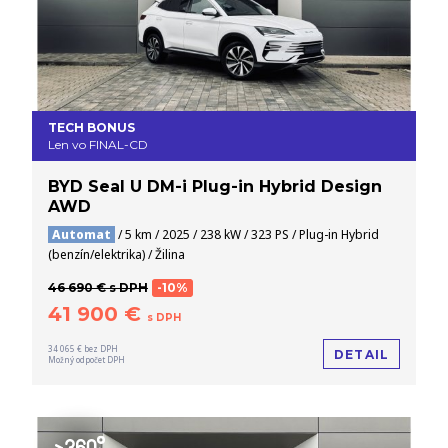
TECH BONUS
Len vo FINAL-CD
BYD Seal U DM-i Plug-in Hybrid Design
AWD
Automat
/ 5 km / 2025 / 238 kW / 323 PS / Plug-in Hybrid
(benzín/elektrika) / Žilina
46 690 € s DPH
-10%
41 900 €
s DPH
34 065 € bez DPH
DETAIL
Možný odpočet DPH