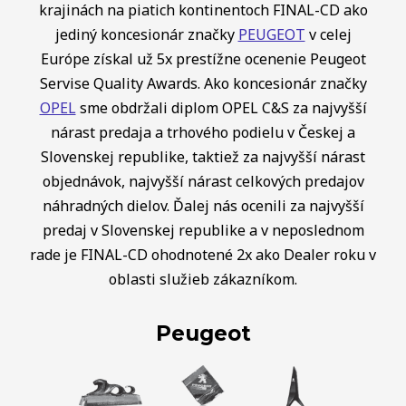
krajinách na piatich kontinentoch FINAL-CD ako
jediný koncesionár značky
PEUGEOT
v celej
Európe získal už 5x prestížne ocenenie Peugeot
Servise Quality Awards. Ako koncesionár značky
OPEL
sme obdržali diplom OPEL C&S za najvyšší
nárast predaja a trhového podielu v Českej a
Slovenskej republike, taktiež za najvyšší nárast
objednávok, najvyšší nárast celkových predajov
náhradných dielov. Ďalej nás ocenili za najvyšší
predaj v Slovenskej republike a v neposlednom
rade je FINAL-CD ohodnotené 2x ako Dealer roku v
oblasti služieb zákazníkom.
Peugeot