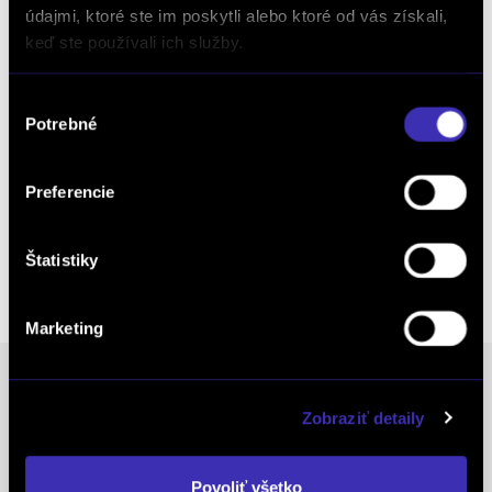
údajmi, ktoré ste im poskytli alebo ktoré od vás získali,
Objednať náhradný diel
keď ste používali ich služby.
a príslušenstvo
Výber
Potrebné
súhlasu
Kalkulácia financovania
Preferencie
Výkup vozidiel
Štatistiky
Marketing
Zobraziť detaily
Ocenenia
Povoliť všetko
FINAL-CD získalo prestížny certifikát AAA Highest