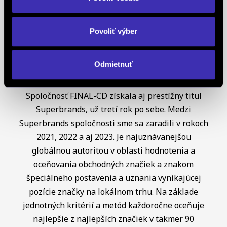
Creditworthiness, tento certifikát je jedným z
najdôležitejších Európskych štandardov
Povoliť výber
definujúcich kvalitu obchodnej činnosti. Je
medzinárodne uznávanou známkou obchodnej
Odmietnuť
kvality a vyhodnocuje sa na základe rovnakej
analytickej metodiky pre všetky európske trhy.
Spoločnosť FINAL-CD získala aj prestížny titul
Superbrands, už tretí rok po sebe. Medzi
Superbrands spoločnosti sme sa zaradili v rokoch
2021, 2022 a aj 2023. Je najuznávanejšou
globálnou autoritou v oblasti hodnotenia a
oceňovania obchodných značiek a znakom
špeciálneho postavenia a uznania vynikajúcej
pozície značky na lokálnom trhu. Na základe
jednotných kritérií a metód každoročne oceňuje
najlepšie z najlepších značiek v takmer 90