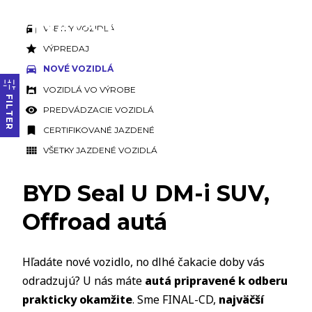
VŠETKY VOZIDLÁ
VÝPREDAJ
NOVÉ VOZIDLÁ
VOZIDLÁ VO VÝROBE
FILTER
PREDVÁDZACIE VOZIDLÁ
CERTIFIKOVANÉ JAZDENÉ
VŠETKY JAZDENÉ VOZIDLÁ
BYD Seal U DM-i SUV,
Offroad autá
Hľadáte nové vozidlo, no dlhé čakacie doby vás
odradzujú? U nás máte
autá pripravené k odberu
prakticky okamžite
. Sme FINAL-CD,
najväčší