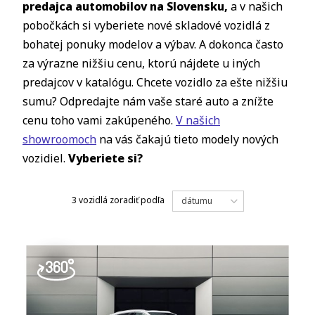
predajca automobilov na Slovensku,
a v našich
pobočkách si vyberiete nové skladové vozidlá z
bohatej ponuky modelov a výbav. A dokonca často
za výrazne nižšiu cenu, ktorú nájdete u iných
predajcov v katalógu. Chcete vozidlo za ešte nižšiu
sumu? Odpredajte nám vaše staré auto a znížte
cenu toho vami zakúpeného.
V našich
showroomoch
na vás čakajú tieto modely nových
vozidiel.
Vyberiete si?
3 vozidlá
zoradiť podľa
dátumu