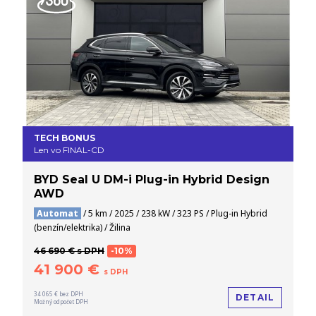
TECH BONUS
Len vo FINAL-CD
BYD Seal U DM-i Plug-in Hybrid Design
AWD
Automat
/ 5 km / 2025 / 238 kW / 323 PS / Plug-in Hybrid
(benzín/elektrika) / Žilina
46 690 € s DPH
-10%
41 900 €
s DPH
34 065 € bez DPH
DETAIL
Možný odpočet DPH