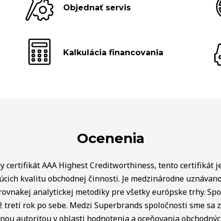
Objednať servis
Kalkulácia financovania
Ocenenia
 certifikát AAA Highest Creditworthiness, tento certifikát j
úcich kvalitu obchodnej činnosti. Je medzinárodne uznávan
rovnakej analytickej metodiky pre všetky európske trhy. Spo
ž tretí rok po sebe. Medzi Superbrands spoločnosti sme sa za
lnou autoritou v oblasti hodnotenia a oceňovania obchodný