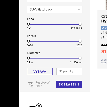
SUV / Hatchback
Ci
Cena
Hy
Au
/ 14
Ročník
/ Pr
34 
3
Kilometre
25 80
Možný
VÝBAVA
Resetovať
ZOBRAZIŤ 1
filter