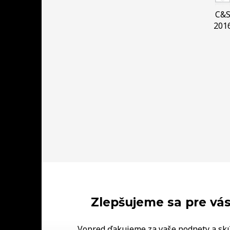
C&
201
Zlepšujeme sa pre vás
Vopred ďakujeme za vaše podnety a sk