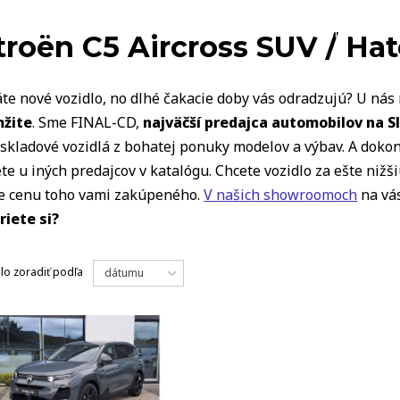
VOZIDLÁ
troën C5 Aircross SUV / Ha
te nové vozidlo, no dlhé čakacie doby vás odradzujú? U ná
žite
. Sme FINAL-CD,
najväčší predajca automobilov na S
skladové vozidlá z bohatej ponuky modelov a výbav. A dokon
te u iných predajcov v katalógu. Chcete vozidlo za ešte niž
te cenu toho vami zakúpeného.
V našich showroomoch
na vás
riete si?
dlo
zoradiť podľa
dátumu