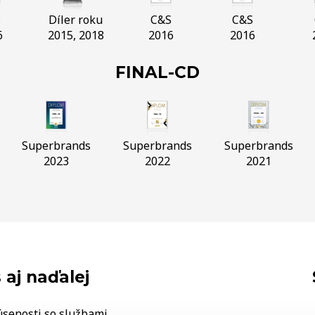
S
Díler roku
C&S
C&S
6
2015, 2018
2016
2016
FINAL-CD
Superbrands
Superbrands
Superbrands
2023
2022
2021
 aj naďalej
úsenosti so službami