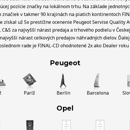
úcej pozície značky na lokálnom trhu. Na základe jednotnýc
ch značiek v takmer 90 krajinách na piatich kontinentoch FI
e získal už 5x prestížne ocenenie Peugeot Servise Quality 
C&S za najvyšší nárast predaja a trhového podielu v Českej 
najvyšší nárast celkových predajov náhradných dielov. Ďalej 
poslednom rade je FINAL-CD ohodnotené 2x ako Dealer roku v
Peugeot
ž
Paríž
Berlín
Barcelona
Slo
Opel