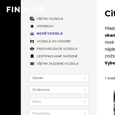
Ci
VŠETKY VOZIDLÁ
VÝPREDAJ
Hľadá
NOVÉ VOZIDLÁ
okam
VOZIDLÁ VO VÝROBE
nové 
nájde
PREDVÁDZACIE VOZIDLÁ
zníž
CERTIFIKOVANÉ JAZDENÉ
Vybe
VŠETKY JAZDENÉ VOZIDLÁ
Citroën
1 vozi
C5 Aircross
Palivo
Prevodovka