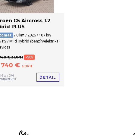
troën C5 Aircross 1.2
brid PLUS
tomat
/ 0 km / 2026 / 107 kW
5 PS / Mild Hybrid (benzín/elektrika)
ievidza
740 € s DPH
-9%
1 740 €
s DPH
5 € bez DPH
DETAIL
 odpočet DPH