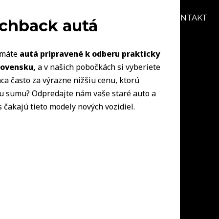
AKCIE
BLOG
O NÁS
KARIÉRA
KONTAKT
tchback autá
s máte
autá pripravené k odberu prakticky
lovensku,
a v našich pobočkách si vyberiete
ca často za výrazne nižšiu cenu, ktorú
šiu sumu? Odpredajte nám vaše staré auto a
 čakajú tieto modely nových vozidiel.