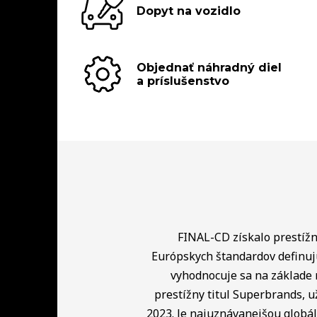
Dopyt na vozidlo
Objednať náhradný diel
a príslušenstvo
FINAL-CD získalo prestížny
Európskych štandardov definuj
vyhodnocuje sa na základe 
prestížny titul Superbrands, u
2023. Je najuznávanejšou globá