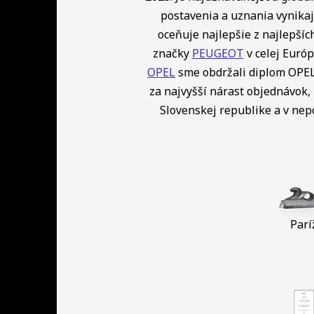
postavenia a uznania vynikaj
oceňuje najlepšie z najlepší
značky
PEUGEOT
v celej Európ
OPEL
sme obdržali diplom OPEL 
za najvyšší nárast objednávok, 
Slovenskej republike a v ne
Parí