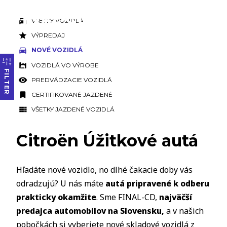
VŠETKY VOZIDLÁ
VÝPREDAJ
NOVÉ VOZIDLÁ
VOZIDLÁ VO VÝROBE
FILTER
PREDVÁDZACIE VOZIDLÁ
CERTIFIKOVANÉ JAZDENÉ
VŠETKY JAZDENÉ VOZIDLÁ
Citroën Úžitkové autá
Hľadáte nové vozidlo, no dlhé čakacie doby vás
odradzujú? U nás máte
autá pripravené k odberu
prakticky okamžite
. Sme FINAL-CD,
najväčší
predajca automobilov na Slovensku,
a v našich
pobočkách si vyberiete nové skladové vozidlá z