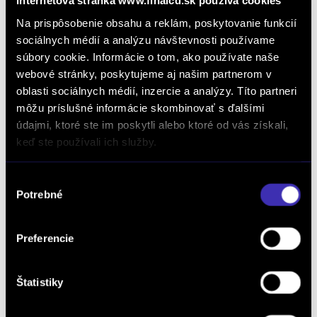
Internetová stránka www.finalcd.sk používa cookies
Na prispôsobenie obsahu a reklám, poskytovanie funkcií
sociálnych médií a analýzu návštevnosti používame
súbory cookie. Informácie o tom, ako používate naše
Dopyt na vozidlo
webové stránky, poskytujeme aj našim partnerom v
oblasti sociálnych médií, inzercie a analýzy. Títo partneri
môžu príslušné informácie skombinovať s ďalšími
údajmi, ktoré ste im poskytli alebo ktoré od vás získali,
Objednať servis
keď ste používali ich služby.
Výber
Objednať testovaciu jazdu
Potrebné
súhlasu
Preferencie
Objednať náhradný diel
a príslušenstvo
Štatistiky