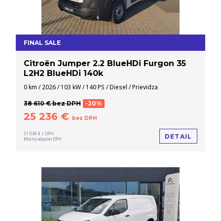
FINAL SALE
Citroën Jumper 2.2 BlueHDi Furgon 35
L2H2 BlueHDi 140k
0 km / 2026 / 103 kW / 140 PS / Diesel / Prievidza
38 610 € bez DPH
-20%
25 236 €
bez DPH
31 040 € s DPH
DETAIL
Možný odpočet DPH