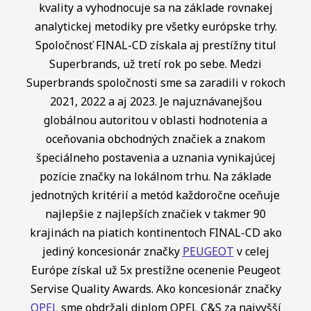
kvality a vyhodnocuje sa na základe rovnakej
analytickej metodiky pre všetky európske trhy.
Spoločnosť FINAL-CD získala aj prestížny titul
Superbrands, už tretí rok po sebe. Medzi
Superbrands spoločnosti sme sa zaradili v rokoch
2021, 2022 a aj 2023. Je najuznávanejšou
globálnou autoritou v oblasti hodnotenia a
oceňovania obchodných značiek a znakom
špeciálneho postavenia a uznania vynikajúcej
pozície značky na lokálnom trhu. Na základe
jednotných kritérií a metód každoročne oceňuje
najlepšie z najlepších značiek v takmer 90
krajinách na piatich kontinentoch FINAL-CD ako
jediný koncesionár značky
PEUGEOT
v celej
Európe získal už 5x prestížne ocenenie Peugeot
Servise Quality Awards. Ako koncesionár značky
OPEL
sme obdržali diplom OPEL C&S za najvyšší