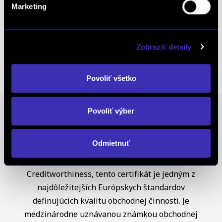
Kalkulácia financovania
Marketing
Zobraziť detaily
Výkup vozidiel
Povoliť všetko
Povoliť výber
Ocenenia
Odmietnuť
FINAL-CD získalo prestížny certifikát AAA Highest
Creditworthiness, tento certifikát je jedným z
najdôležitejších Európskych štandardov
definujúcich kvalitu obchodnej činnosti. Je
medzinárodne uznávanou známkou obchodnej