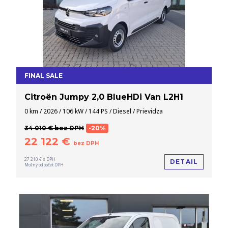
FINAL SALE
Citroën Jumpy 2,0 BlueHDi Van L2H1
0 km / 2026 / 106 kW / 144 PS / Diesel / Prievidza
34 010 € bez DPH
-20%
22 122 €
bez DPH
27 210 € s DPH
DETAIL
Možný odpočet DPH