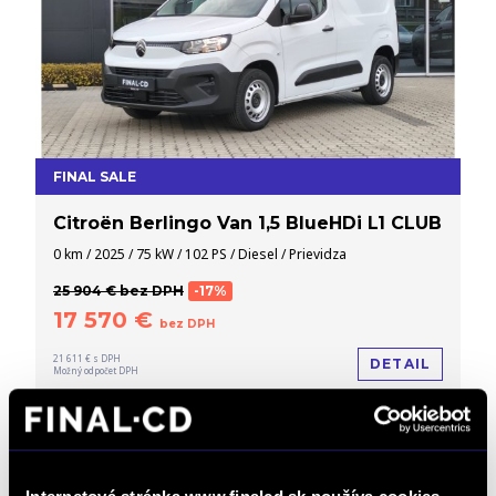
FINAL SALE
Citroën Berlingo Van 1,5 BlueHDi L1 CLUB
0 km / 2025 / 75 kW / 102 PS / Diesel / Prievidza
25 904 € bez DPH
-17%
17 570 €
bez DPH
21 611 € s DPH
DETAIL
Možný odpočet DPH