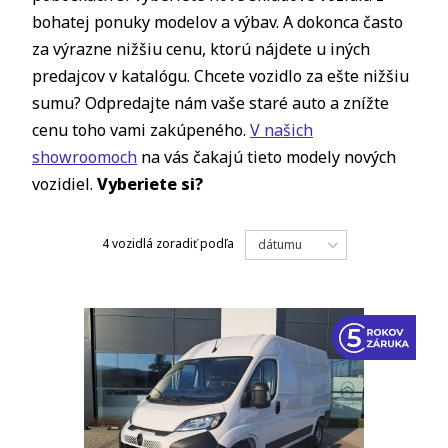
bohatej ponuky modelov a výbav. A dokonca často
za výrazne nižšiu cenu, ktorú nájdete u iných
predajcov v katalógu. Chcete vozidlo za ešte nižšiu
sumu? Odpredajte nám vaše staré auto a znížte
cenu toho vami zakúpeného.
V našich
showroomoch
na vás čakajú tieto modely nových
vozidiel.
Vyberiete si?
4 vozidlá
zoradiť podľa
dátumu