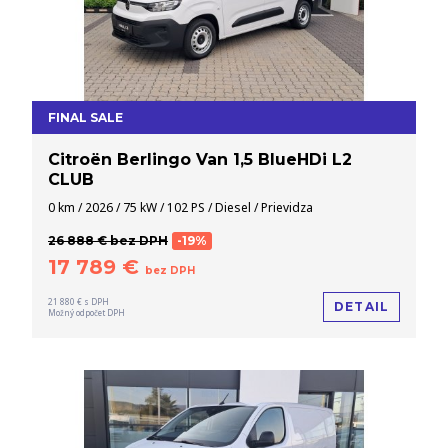
FINAL SALE
Citroën Berlingo Van 1,5 BlueHDi L2
CLUB
0 km / 2026 / 75 kW / 102 PS / Diesel / Prievidza
26 888 € bez DPH
-19%
17 789 €
bez DPH
21 880 € s DPH
DETAIL
Možný odpočet DPH