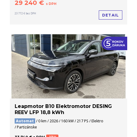
29 240 €
s DPH
23 772 € bez DPH
DETAIL
Leapmotor B10 Elektromotor DESING
REEV LFP 18,8 kWh
Automat
/ 0 km / 2026 / 160 kW / 217 PS / Elektro
/ Partizánske