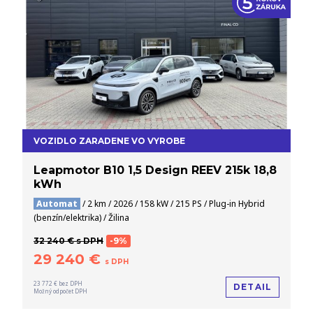
VOZIDLO ZARADENE VO VYROBE
Leapmotor B10 1,5 Design REEV 215k 18,8
kWh
Automat
/ 2 km / 2026 / 158 kW / 215 PS / Plug-in Hybrid
(benzín/elektrika) / Žilina
32 240 € s DPH
-9%
29 240 €
s DPH
23 772 € bez DPH
DETAIL
Možný odpočet DPH