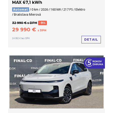
MAX 67,1 kWh
Automat
/ 0 km / 2026 / 160 kW / 217 PS / Elektro
/ Bratislava Mierová
32 990 € s DPH
-9%
29 990 €
s DPH
24 382 € bez DPH
DETAIL