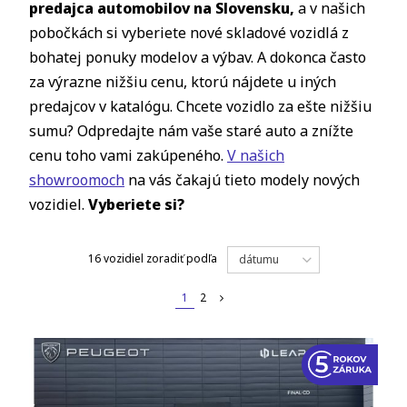
predajca automobilov na Slovensku,
a v našich
pobočkách si vyberiete nové skladové vozidlá z
bohatej ponuky modelov a výbav. A dokonca často
za výrazne nižšiu cenu, ktorú nájdete u iných
predajcov v katalógu. Chcete vozidlo za ešte nižšiu
sumu? Odpredajte nám vaše staré auto a znížte
cenu toho vami zakúpeného.
V našich
showroomoch
na vás čakajú tieto modely nových
vozidiel.
Vyberiete si?
16 vozidiel
zoradiť podľa
dátumu
1
2