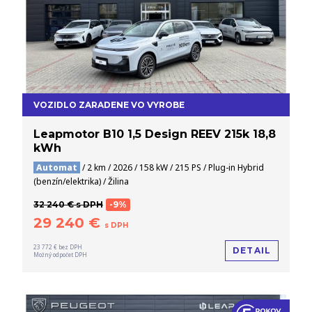
VOZIDLO ZARADENE VO VYROBE
Leapmotor B10 1,5 Design REEV 215k 18,8
kWh
Automat
/ 2 km / 2026 / 158 kW / 215 PS / Plug-in Hybrid
(benzín/elektrika) / Žilina
32 240 € s DPH
-9%
29 240 €
s DPH
23 772 € bez DPH
DETAIL
Možný odpočet DPH