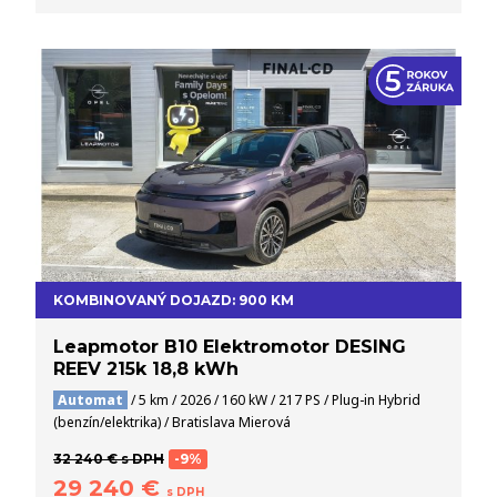
KOMBINOVANÝ DOJAZD: 900 KM
Leapmotor B10 Elektromotor DESING
REEV 215k 18,8 kWh
Automat
/ 5 km / 2026 / 160 kW / 217 PS / Plug-in Hybrid
(benzín/elektrika) / Bratislava Mierová
32 240 € s DPH
-9%
29 240 €
s DPH