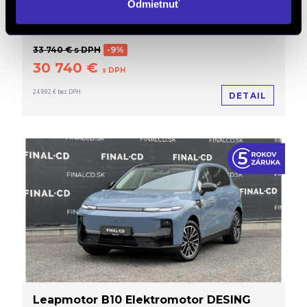
Odmietnuť
Automat
/ 0 km / 2026 / 160 kW / 217 PS / Elektro
/ Bratislava Mierová
33 740 € s DPH
-9%
30 740 €
s DPH
24 992 € bez DPH
DETAIL
Leapmotor B10 Elektromotor DESING