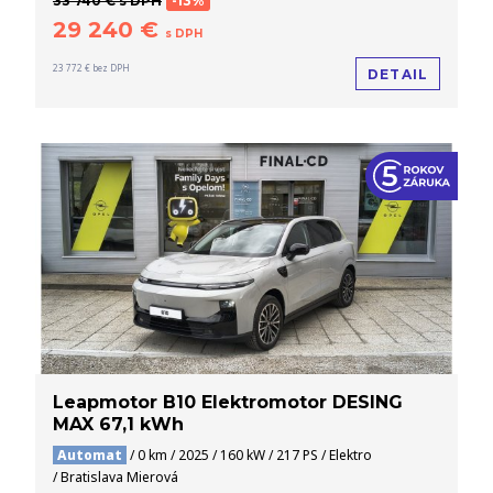
33 740 € s DPH
-13%
29 240 €
s DPH
23 772 € bez DPH
DETAIL
Leapmotor B10 Elektromotor DESING
MAX 67,1 kWh
Automat
/ 0 km / 2025 / 160 kW / 217 PS / Elektro
/ Bratislava Mierová