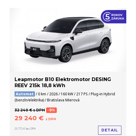
Leapmotor B10 Elektromotor DESING
REEV 215k 18,8 kWh
Automat
/ 0 km / 2026 / 160 kW / 217 PS / Plug-in Hybrid
(benzín/elektrika) / Bratislava Mierová
32 240 € s DPH
-9%
29 240 €
s DPH
23 772 € bez DPH
DETAIL