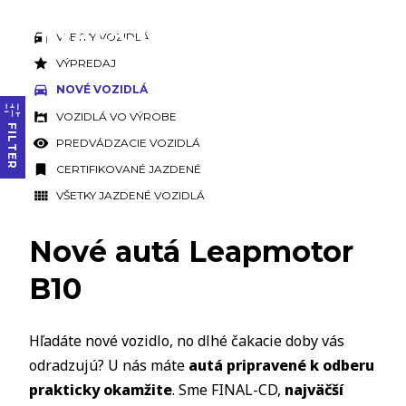
VŠETKY VOZIDLÁ
VÝPREDAJ
NOVÉ VOZIDLÁ
VOZIDLÁ VO VÝROBE
FILTER
PREDVÁDZACIE VOZIDLÁ
CERTIFIKOVANÉ JAZDENÉ
VŠETKY JAZDENÉ VOZIDLÁ
Nové autá Leapmotor
B10
Hľadáte nové vozidlo, no dlhé čakacie doby vás
odradzujú? U nás máte
autá pripravené k odberu
prakticky okamžite
. Sme FINAL-CD,
najväčší