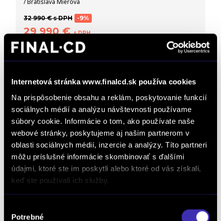
/ Bratislava Mierová
32 990 € s DPH
-9%
29 990 €
s DPH
24 382 € bez DPH
DETAIL
Internetová stránka www.finalcd.sk používa cookies
Na prispôsobenie obsahu a reklám, poskytovanie funkcií
sociálnych médií a analýzu návštevnosti používame
súbory cookie. Informácie o tom, ako používate naše
webové stránky, poskytujeme aj našim partnerom v
oblasti sociálnych médií, inzercie a analýzy. Títo partneri
môžu príslušné informácie skombinovať s ďalšími
údajmi, ktoré ste im poskytli alebo ktoré od vás získali,
keď ste používali ich služby.
Leapmotor B10 Elektromotor DESING
Výber
MAX 67,1 kWh
Potrebné
súhlasu