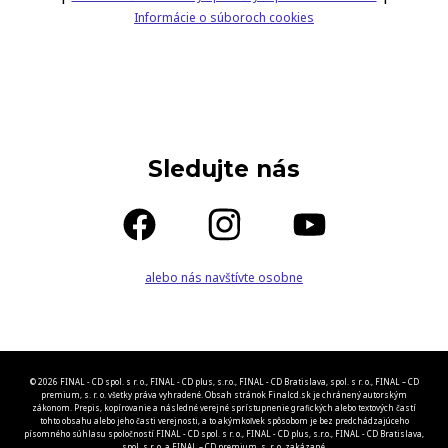
Informácie o súboroch cookies
Sledujte nás
alebo nás navštívte osobne
© 2026 FINAL - CD spol. s r. o., FINAL - CD plus, s.r.o., FINAL - CD Bratislava, spol. s r. o., FINAL – CD
premium, s. r. o. všetky práva vyhradené. Obsah stránok Finalcd.sk je chránený autorským
zákonom. Prepis, kopírovanie a následné verejné sprístupnenie grafických alebo textových častí
tohto obsahu alebo jeho časti verejnosti, a to akýmkoľvek spôsobom je bez predchádzajúceho
písomného súhlasu spoločností FINAL - CD spol. s r. o., FINAL - CD plus, s.r.o., FINAL - CD Bratislava,
spol. s r. o. a FINAL – CD premium, s. r. o. zakázané.