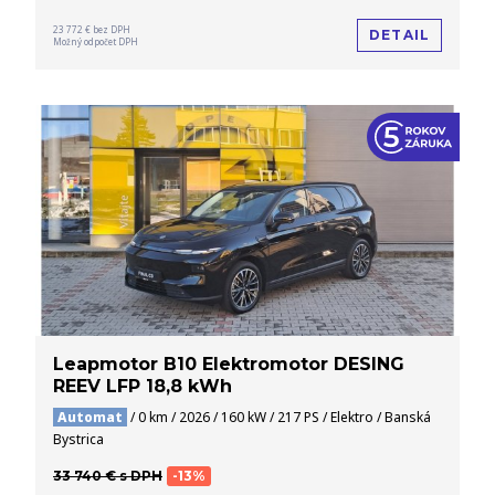
23 772 € bez DPH
DETAIL
Možný odpočet DPH
Leapmotor B10 Elektromotor DESING
REEV LFP 18,8 kWh
Automat
/ 0 km / 2026 / 160 kW / 217 PS / Elektro / Banská
Bystrica
33 740 € s DPH
-13%