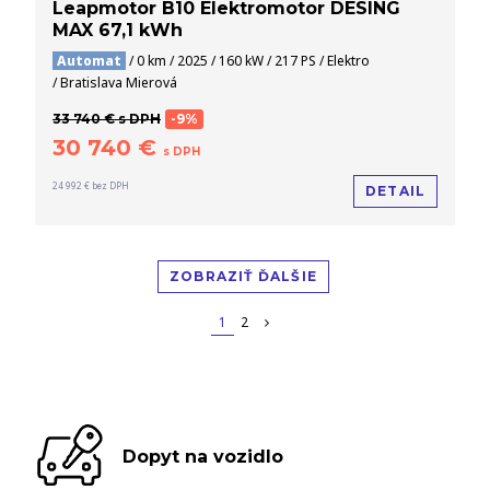
Leapmotor B10 Elektromotor DESING
MAX 67,1 kWh
Automat
/ 0 km / 2025 / 160 kW / 217 PS / Elektro
/ Bratislava Mierová
33 740 € s DPH
-9%
30 740 €
s DPH
24 992 € bez DPH
DETAIL
ZOBRAZIŤ ĎALŠIE
1
2
Dopyt na vozidlo