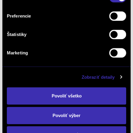
Doživotný servis ZADARMO
Automat
/ 0 km / 2026
/ 160 kW / 217 PS / Elektro / Bratislava Mierová
Preferencie
32 990 € s DPH
-5%
31 490 €
s DPH
Štatistiky
25 602 € bez DPH
DETAIL
Marketing
Zobraziť detaily
Povoliť všetko
Povoliť výber
Leapmotor B10 Elektromotor DESING
MAX 67,1 kWh