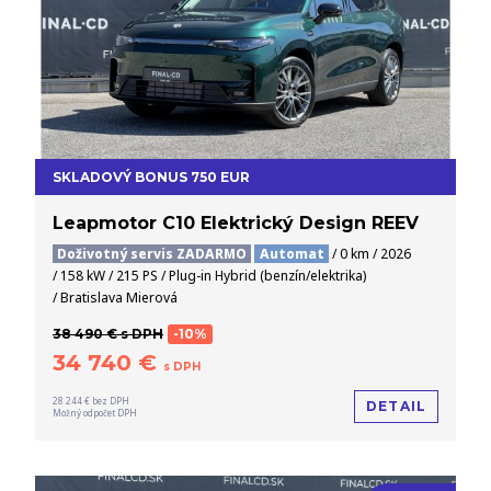
SKLADOVÝ BONUS 750 EUR
Leapmotor C10 Elektrický Design REEV
Doživotný servis ZADARMO
Automat
/ 0 km / 2026
/ 158 kW / 215 PS / Plug-in Hybrid (benzín/elektrika)
/ Bratislava Mierová
38 490 € s DPH
-10%
34 740 €
s DPH
28 244 € bez DPH
DETAIL
Možný odpočet DPH