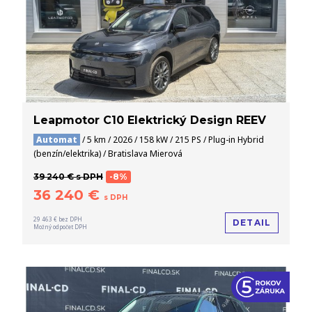
Leapmotor C10 Elektrický Design REEV
Automat
/ 5 km / 2026 / 158 kW / 215 PS / Plug-in Hybrid
(benzín/elektrika) / Bratislava Mierová
39 240 € s DPH
-8%
36 240 €
s DPH
29 463 € bez DPH
DETAIL
Možný odpočet DPH