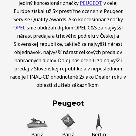
jediný koncesionár značky
PEUGEOT
v celej
Európe získal už 5x prestížne ocenenie Peugeot
Servise Quality Awards. Ako koncesionár značky
OPEL
sme obdržali diplom OPEL C&S za najvyšší
nárast predaja a trhového podielu v Českej a
Slovenskej republike, taktiež za najvyšší nárast
objednávok, najvyšší nárast celkových predajov
náhradných dielov. Ďalej nás ocenili za najvyšší
predaj v Slovenskej republike a v neposlednom
rade je FINAL-CD ohodnotené 2x ako Dealer roku v
oblasti služieb zákazníkom.
Peugeot
Paríž
Paríž
Berlín