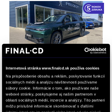
Leapmotor C10 Elektromotor Design
REEV 215k 28,4 kWh skladom
Internetová stránka www.finalcd.sk používa cookies
Automat
/ 2 km / 2025 / 158 kW / 215 PS / Plug-in Hybrid
Na prispôsobenie obsahu a reklám, poskytovanie funkcií
(benzín/elektrika) / Partizánske
sociálnych médií a analýzu návštevnosti používame
38 490 € s DPH
-8%
súbory cookie. Informácie o tom, ako používate naše
35 490 €
s DPH
webové stránky, poskytujeme aj našim partnerom v
oblasti sociálnych médií, inzercie a analýzy. Títo partneri
28 854 € bez DPH
DETAIL
Možný odpočet DPH
môžu príslušné informácie skombinovať s ďalšími