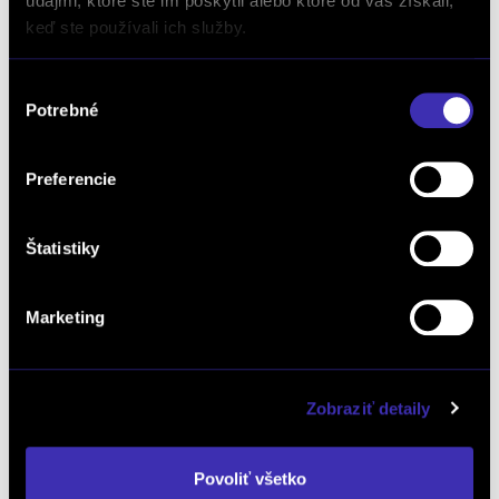
údajmi, ktoré ste im poskytli alebo ktoré od vás získali,
keď ste používali ich služby.
Výber
Potrebné
súhlasu
Preferencie
Štatistiky
Leapmotor C10 Elektromotor Design
REEV 215k 28,4 kWh
Marketing
Automat
/ 2 km / 2025 / 158 kW / 215 PS / Plug-in Hybrid
(benzín/elektrika) / Partizánske
38 490 € s DPH
-4%
Zobraziť detaily
36 990 €
s DPH
30 073 € bez DPH
DETAIL
Povoliť všetko
Možný odpočet DPH