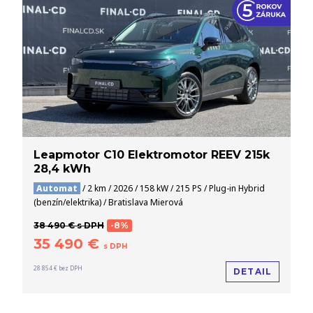
Leapmotor C10 Elektromotor REEV 215k
28,4 kWh
Automat
/ 2 km / 2026 / 158 kW / 215 PS / Plug-in Hybrid
(benzín/elektrika) / Bratislava Mierová
38 490 € s DPH
-8%
35 490 €
s DPH
28 854 € bez DPH
DETAIL