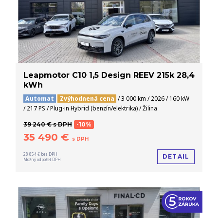
Leapmotor C10 1,5 Design REEV 215k 28,4
kWh
Automat
Zvýhodnená cena
/ 3 000 km / 2026 / 160 kW
/ 217 PS / Plug-in Hybrid (benzín/elektrika) / Žilina
39 240 € s DPH
-10%
35 490 €
s DPH
28 854 € bez DPH
DETAIL
Možný odpočet DPH