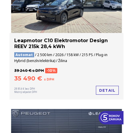
Leapmotor C10 Elektromotor Design
REEV 215k 28,4 kWh
Automat
/ 2 500 km / 2026 / 158 kW / 215 PS / Plug-in
Hybrid (benzín/elektrika) / Žilina
39 240 € s DPH
-10%
35 490 €
s DPH
28 854 € bez DPH
DETAIL
Možný odpočet DPH