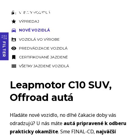
VŠETKY VOZIDLÁ
VÝPREDAJ
NOVÉ VOZIDLÁ
VOZIDLÁ VO VÝROBE
FILTER
PREDVÁDZACIE VOZIDLÁ
CERTIFIKOVANÉ JAZDENÉ
VŠETKY JAZDENÉ VOZIDLÁ
Leapmotor C10 SUV,
Offroad autá
Hľadáte nové vozidlo, no dlhé čakacie doby vás
odradzujú? U nás máte
autá pripravené k odberu
prakticky okamžite
. Sme FINAL-CD,
najväčší