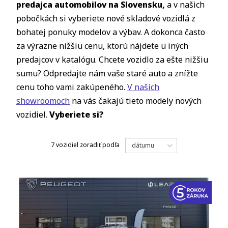
predajca automobilov na Slovensku,
a v našich
pobočkách si vyberiete nové skladové vozidlá z
bohatej ponuky modelov a výbav. A dokonca často
za výrazne nižšiu cenu, ktorú nájdete u iných
predajcov v katalógu. Chcete vozidlo za ešte nižšiu
sumu? Odpredajte nám vaše staré auto a znížte
cenu toho vami zakúpeného.
V našich
showroomoch
na vás čakajú tieto modely nových
vozidiel.
Vyberiete si?
7 vozidiel
zoradiť podľa
dátumu