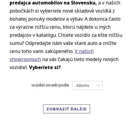
predajca automobilov na Slovensku,
a v našich
pobočkách si vyberiete nové skladové vozidlá z
bohatej ponuky modelov a výbav. A dokonca často
za výrazne nižšiu cenu, ktorú nájdete u iných
predajcov v katalógu. Chcete vozidlo za ešte nižšiu
sumu? Odpredajte nám vaše staré auto a znížte
cenu toho vami zakúpeného.
V našich
showroomoch
na vás čakajú tieto modely nových
vozidiel.
Vyberiete si?
vozidiel
zoradiť podľa
dátumu
ZOBRAZIŤ ĎALŠIE