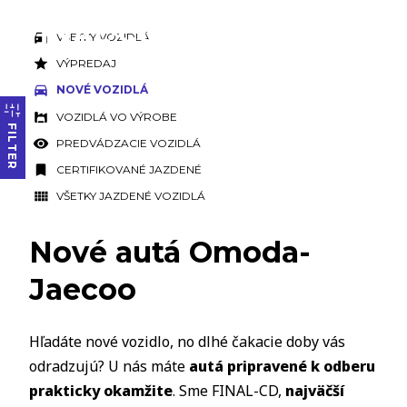
VŠETKY VOZIDLÁ
VÝPREDAJ
NOVÉ VOZIDLÁ
VOZIDLÁ VO VÝROBE
FILTER
PREDVÁDZACIE VOZIDLÁ
CERTIFIKOVANÉ JAZDENÉ
VŠETKY JAZDENÉ VOZIDLÁ
Nové autá Omoda-
Jaecoo
Hľadáte nové vozidlo, no dlhé čakacie doby vás
odradzujú? U nás máte
autá pripravené k odberu
prakticky okamžite
. Sme FINAL-CD,
najväčší