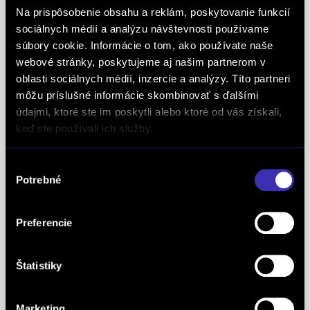
analytickej metodiky pre všetky európske trhy.
Na prispôsobenie obsahu a reklám, poskytovanie funkcií
Spoločnosť FINAL-CD získala aj prestížny titul
sociálnych médií a analýzu návštevnosti používame
Superbrands, už tretí rok po sebe. Medzi
súbory cookie. Informácie o tom, ako používate naše
Superbrands spoločnosti sme sa zaradili v rokoch
webové stránky, poskytujeme aj našim partnerom v
oblasti sociálnych médií, inzercie a analýzy. Títo partneri
2021, 2022 a aj 2023. Je najuznávanejšou
môžu príslušné informácie skombinovať s ďalšími
globálnou autoritou v oblasti hodnotenia a
údajmi, ktoré ste im poskytli alebo ktoré od vás získali,
oceňovania obchodných značiek a znakom
keď ste používali ich služby.
špeciálneho postavenia a uznania vynikajúcej
pozície značky na lokálnom trhu. Na základe
Výber
jednotných kritérií a metód každoročne oceňuje
Potrebné
súhlasu
najlepšie z najlepších značiek v takmer 90
krajinách na piatich kontinentoch FINAL-CD ako
Preferencie
jediný koncesionár značky
PEUGEOT
v celej
Európe získal už 5x prestížne ocenenie Peugeot
Servise Quality Awards. Ako koncesionár značky
Štatistiky
OPEL
sme obdržali diplom OPEL C&S za najvyšší
nárast predaja a trhového podielu v Českej a
Marketing