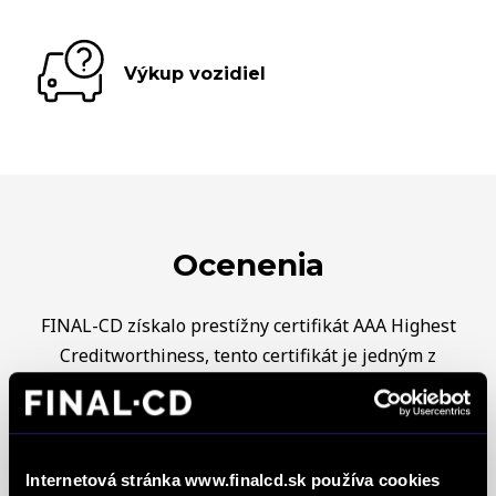
Výkup vozidiel
Ocenenia
FINAL-CD získalo prestížny certifikát AAA Highest
Creditworthiness, tento certifikát je jedným z
najdôležitejších Európskych štandardov
definujúcich kvalitu obchodnej činnosti. Je
medzinárodne uznávanou známkou obchodnej
kvality a vyhodnocuje sa na základe rovnakej
Internetová stránka www.finalcd.sk používa cookies