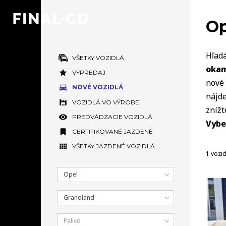
Op
Hľadá
VŠETKY VOZIDLÁ
okam
VÝPREDAJ
nové 
NOVÉ VOZIDLÁ
nájde
VOZIDLÁ VO VÝROBE
zníž
PREDVÁDZACIE VOZIDLÁ
Vybe
CERTIFIKOVANÉ JAZDENÉ
VŠETKY JAZDENÉ VOZIDLÁ
1 vozi
Opel
Grandland
Palivo