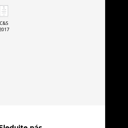
C&S
2017
Sledujte nás