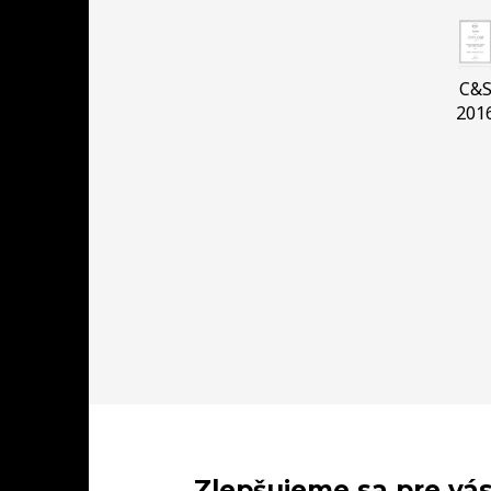
C&
201
Zlepšujeme sa pre vás