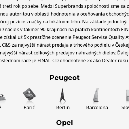
ž tretí rok po sebe. Medzi Superbrands spoločnosti sme sa za
lnou autoritou v oblasti hodnotenia a oceňovania obchodný
úcej pozície značky na lokálnom trhu. Na základe jednotnýc
ch značiek v takmer 90 krajinách na piatich kontinentoch FI
e získal už 5x prestížne ocenenie Peugeot Servise Quality 
C&S za najvyšší nárast predaja a trhového podielu v Českej 
najvyšší nárast celkových predajov náhradných dielov. Ďalej 
poslednom rade je FINAL-CD ohodnotené 2x ako Dealer roku v
Peugeot
ž
Paríž
Berlín
Barcelona
Slo
Opel