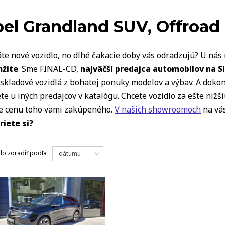
VOZIDLÁ
el Grandland SUV, Offroad
te nové vozidlo, no dlhé čakacie doby vás odradzujú? U ná
žite
. Sme FINAL-CD,
najväčší predajca automobilov na S
skladové vozidlá z bohatej ponuky modelov a výbav. A dokon
te u iných predajcov v katalógu. Chcete vozidlo za ešte niž
te cenu toho vami zakúpeného.
V našich showroomoch
na vás
riete si?
dlo
zoradiť podľa
dátumu