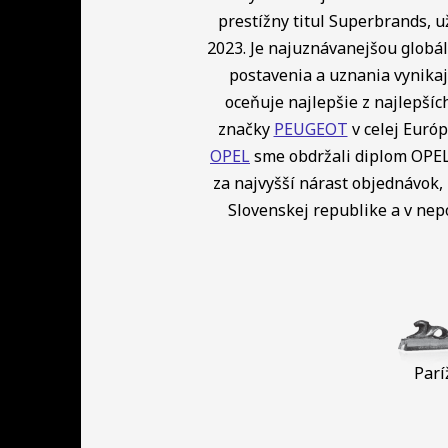
prestížny titul Superbrands, u
2023. Je najuznávanejšou globá
postavenia a uznania vynikaj
oceňuje najlepšie z najlepší
značky
PEUGEOT
v celej Európ
OPEL
sme obdržali diplom OPEL 
za najvyšší nárast objednávok, 
Slovenskej republike a v ne
Parí