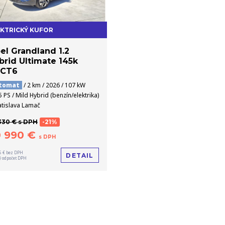
EKTRICKÝ KUFOR
el Grandland 1.2
brid Ultimate 145k
CT6
tomat
/ 2 km / 2026 / 107 kW
5 PS / Mild Hybrid (benzín/elektrika)
atislava Lamač
330 € s DPH
-21%
0 990 €
s DPH
5 € bez DPH
DETAIL
 odpočet DPH