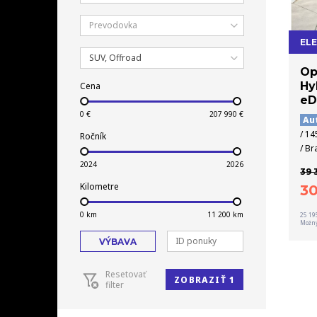
Prevodovka
EL
SUV, Offroad
Op
Hy
Cena
eD
Au
/ 14
Ročník
/ Br
39 
Kilometre
3
25 19
Možný
VÝBAVA
Resetovať
ZOBRAZIŤ 1
filter