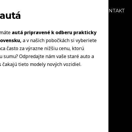
AKCIE
BLOG
O NÁS
KARIÉRA
KONTAKT
 autá
s máte
autá pripravené k odberu prakticky
lovensku,
a v našich pobočkách si vyberiete
ca často za výrazne nižšiu cenu, ktorú
šiu sumu? Odpredajte nám vaše staré auto a
 čakajú tieto modely nových vozidiel.