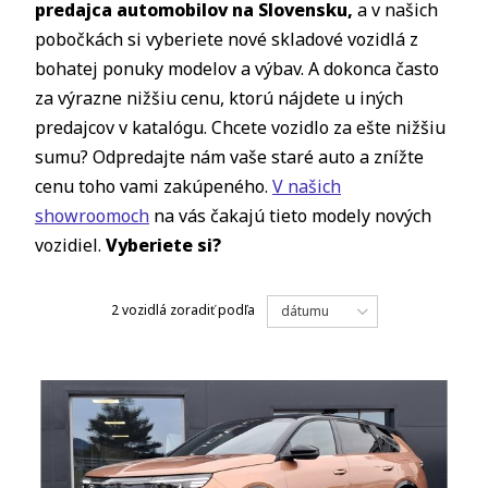
predajca automobilov na Slovensku,
a v našich
pobočkách si vyberiete nové skladové vozidlá z
bohatej ponuky modelov a výbav. A dokonca často
za výrazne nižšiu cenu, ktorú nájdete u iných
predajcov v katalógu. Chcete vozidlo za ešte nižšiu
sumu? Odpredajte nám vaše staré auto a znížte
cenu toho vami zakúpeného.
V našich
showroomoch
na vás čakajú tieto modely nových
vozidiel.
Vyberiete si?
2 vozidlá
zoradiť podľa
dátumu