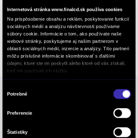
Internetová stránka www.finalcd.sk používa cookies
Na prispôsobenie obsahu a reklám, poskytovanie funkcií
Kalkulácia financovania
sociálnych médií a analýzu návštevnosti používame
súbory cookie. Informácie o tom, ako používate naše
webové stránky, poskytujeme aj našim partnerom v
Výkup vozidiel
oblasti sociálnych médií, inzercie a analýzy. Títo partneri
môžu príslušné informácie skombinovať s ďalšími
údajmi, ktoré ste im poskytli alebo ktoré od vás získali,
keď ste používali ich služby.
Výber
Potrebné
súhlasu
Ocenenia
Preferencie
FINAL-CD získalo prestížny certifikát AAA Highest
Creditworthiness, tento certifikát je jedným z
Štatistiky
najdôležitejších Európskych štandardov