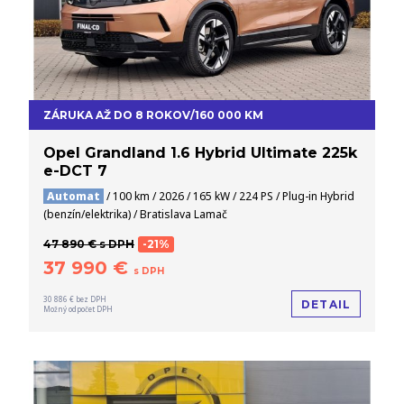
ZÁRUKA AŽ DO 8 ROKOV/160 000 KM
Opel Grandland 1.6 Hybrid Ultimate 225k
e-DCT 7
Automat
/ 100 km / 2026 / 165 kW / 224 PS / Plug-in Hybrid
(benzín/elektrika) / Bratislava Lamač
47 890 € s DPH
-21%
37 990 €
s DPH
30 886 € bez DPH
DETAIL
Možný odpočet DPH