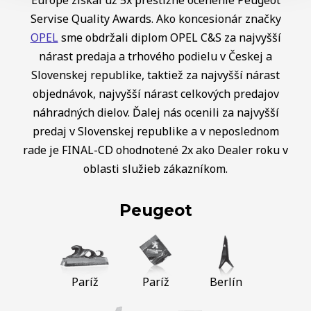
Európe získal už 5x prestížne ocenenie Peugeot
Servise Quality Awards. Ako koncesionár značky
OPEL
sme obdržali diplom OPEL C&S za najvyšší
nárast predaja a trhového podielu v Českej a
Slovenskej republike, taktiež za najvyšší nárast
objednávok, najvyšší nárast celkových predajov
náhradných dielov. Ďalej nás ocenili za najvyšší
predaj v Slovenskej republike a v neposlednom
rade je FINAL-CD ohodnotené 2x ako Dealer roku v
oblasti služieb zákazníkom.
Peugeot
Paríž
Paríž
Berlín