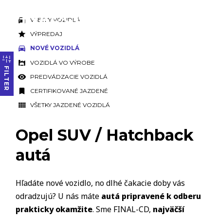
VŠETKY VOZIDLÁ
VÝPREDAJ
NOVÉ VOZIDLÁ
VOZIDLÁ VO VÝROBE
FILTER
PREDVÁDZACIE VOZIDLÁ
CERTIFIKOVANÉ JAZDENÉ
VŠETKY JAZDENÉ VOZIDLÁ
Opel SUV / Hatchback
autá
Hľadáte nové vozidlo, no dlhé čakacie doby vás
odradzujú? U nás máte
autá pripravené k odberu
prakticky okamžite
. Sme FINAL-CD,
najväčší