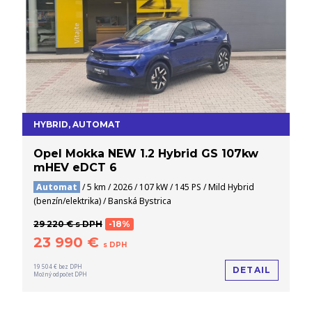
HYBRID, AUTOMAT
Opel Mokka NEW 1.2 Hybrid GS 107kw
mHEV eDCT 6
Automat
/ 5 km / 2026 / 107 kW / 145 PS / Mild Hybrid
(benzín/elektrika) / Banská Bystrica
29 220 € s DPH
-18%
23 990 €
s DPH
19 504 € bez DPH
DETAIL
Možný odpočet DPH