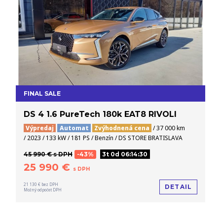
FINAL SALE
DS 4 1.6 PureTech 180k EAT8 RIVOLI
Výpredaj
Automat
Zvýhodnená cena
/ 37 000 km
/ 2023 / 133 kW / 181 PS / Benzín / DS STORE BRATISLAVA
45 990 € s DPH
-43%
3t 0d 06:14:29
25 990 €
s DPH
21 130 € bez DPH
DETAIL
Možný odpočet DPH