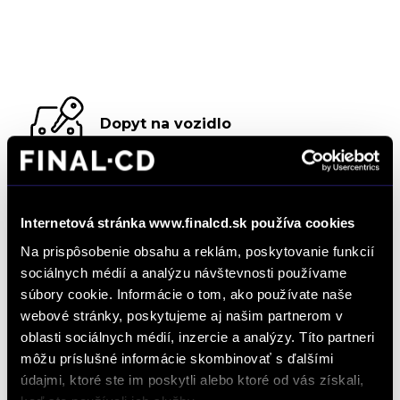
Dopyt na vozidlo
Objednať servis
Internetová stránka www.finalcd.sk používa cookies
Na prispôsobenie obsahu a reklám, poskytovanie funkcií
sociálnych médií a analýzu návštevnosti používame
Objednať testovaciu jazdu
súbory cookie. Informácie o tom, ako používate naše
webové stránky, poskytujeme aj našim partnerom v
oblasti sociálnych médií, inzercie a analýzy. Títo partneri
Objednať náhradný diel
môžu príslušné informácie skombinovať s ďalšími
a príslušenstvo
údajmi, ktoré ste im poskytli alebo ktoré od vás získali,