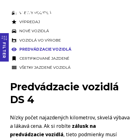
VŠETKY VOZIDLÁ
VÝPREDAJ
NOVÉ VOZIDLÁ
VOZIDLÁ VO VÝROBE
FILTER
PREDVÁDZACIE VOZIDLÁ
CERTIFIKOVANÉ JAZDENÉ
VŠETKY JAZDENÉ VOZIDLÁ
Predvádzacie vozidlá
DS 4
Nízky počet najazdených kilometrov, skvelá výbava
a lákavá cena. Ak si robíte
zálusk na
predvádzacie vozidlá
, tieto podmienky musí