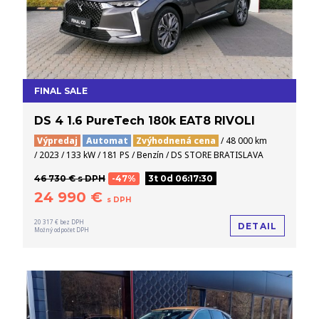
FINAL SALE
DS 4 1.6 PureTech 180k EAT8 RIVOLI
Výpredaj
Automat
Zvýhodnená cena
/ 48 000 km
/ 2023 / 133 kW / 181 PS / Benzín / DS STORE BRATISLAVA
46 730 € s DPH
-47%
3t 0d 06:17:29
24 990 €
s DPH
20 317 € bez DPH
DETAIL
Možný odpočet DPH