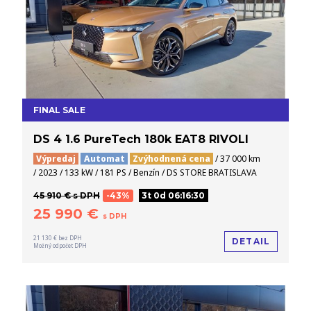
FINAL SALE
DS 4 1.6 PureTech 180k EAT8 RIVOLI
Výpredaj
Automat
Zvýhodnená cena
/ 37 000 km
/ 2023 / 133 kW / 181 PS / Benzín / DS STORE BRATISLAVA
45 910 € s DPH
-43%
3t 0d 06:16:29
25 990 €
s DPH
21 130 € bez DPH
DETAIL
Možný odpočet DPH