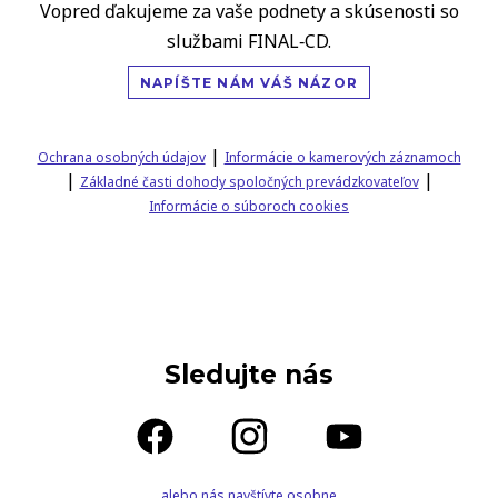
Vopred ďakujeme za vaše podnety a skúsenosti so
službami FINAL‑CD.
NAPÍŠTE NÁM VÁŠ NÁZOR
|
Ochrana osobných údajov
Informácie o kamerových záznamoch
|
|
Základné časti dohody spoločných prevádzkovateľov
Informácie o súboroch cookies
Sledujte nás
alebo nás navštívte osobne