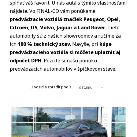
spĺňať váš favorit. U nás autá s týmito vlastnosťami
nájdete. Vo FINAL-CD vám ponúkame
predvádzacie vozidlá značiek Peugeot, Opel,
Citroën, DS, Volvo, Jaguar a Land Rover
. Tieto
automobily sú z našich showroomov a ručíme za
ich
100 % technický stav
. Navyše, pri
kúpe
predvádzacieho vozidla si môžete uplatniť aj
odpočet DPH
. Pozrite si našu ponuku
predvádzacích automobilov v špičkovom stave.
3 vozidlá
zoradiť podľa
dátumu