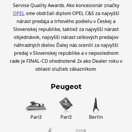
Servise Quality Awards. Ako koncesionár značky
OPEL
sme obdržali diplom OPEL C&S za najvyšší
nárast predaja a trhového podielu v Českej a
Slovenskej republike, taktiež za najvyšší nárast
objednávok, najvyšší nárast celkových predajov
náhradných dielov. Ďalej nás ocenili za najvyšší
predaj v Slovenskej republike a v neposlednom
rade je FINAL-CD ohodnotené 2x ako Dealer roku v
oblasti služieb zákazníkom.
Peugeot
Paríž
Paríž
Berlín