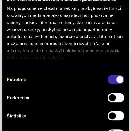
Na prispôsobenie obsahu a reklám, poskytovanie funkcií
sociálnych médií a analýzu návštevnosti používame
súbory cookie. Informácie o tom, ako používate naše
Výkup vozidiel
webové stránky, poskytujeme aj našim partnerom v
oblasti sociálnych médií, inzercie a analýzy. Títo partneri
môžu príslušné informácie skombinovať s ďalšími
údajmi, ktoré ste im poskytli alebo ktoré od vás získali,
keď ste používali ich služby.
Výber
Ocenenia
Potrebné
súhlasu
FINAL-CD získalo prestížny certifikát AAA Highest
Preferencie
Creditworthiness, tento certifikát je jedným z
najdôležitejších Európskych štandardov
Štatistiky
definujúcich kvalitu obchodnej činnosti. Je
medzinárodne uznávanou známkou obchodnej