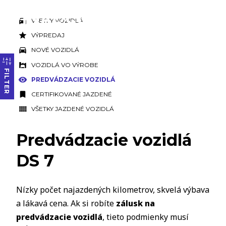
VŠETKY VOZIDLÁ
VÝPREDAJ
NOVÉ VOZIDLÁ
VOZIDLÁ VO VÝROBE
FILTER
PREDVÁDZACIE VOZIDLÁ
CERTIFIKOVANÉ JAZDENÉ
VŠETKY JAZDENÉ VOZIDLÁ
Predvádzacie vozidlá
DS 7
Nízky počet najazdených kilometrov, skvelá výbava
a lákavá cena. Ak si robíte
zálusk na
predvádzacie vozidlá
, tieto podmienky musí