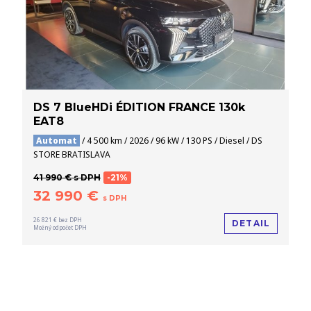
DS 7 BlueHDi ÉDITION FRANCE 130k
EAT8
Automat
/ 4 500 km / 2026 / 96 kW / 130 PS / Diesel / DS
STORE BRATISLAVA
41 990 € s DPH
-21%
32 990 €
s DPH
26 821 € bez DPH
DETAIL
Možný odpočet DPH