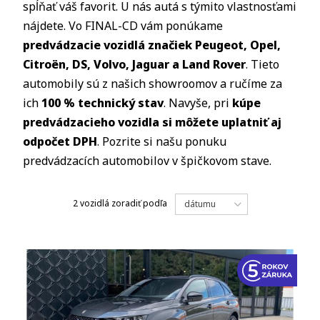
spĺňať váš favorit. U nás autá s týmito vlastnosťami
nájdete. Vo FINAL-CD vám ponúkame
predvádzacie vozidlá značiek Peugeot, Opel,
Citroën, DS, Volvo, Jaguar a Land Rover
. Tieto
automobily sú z našich showroomov a ručíme za
ich
100 % technický stav
. Navyše, pri
kúpe
predvádzacieho vozidla si môžete uplatniť aj
odpočet DPH
. Pozrite si našu ponuku
predvádzacích automobilov v špičkovom stave.
2 vozidlá
zoradiť podľa
dátumu