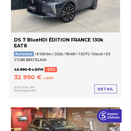
DS 7 BlueHDi ÉDITION FRANCE 130k
EAT8
Automat
/ 8 500 km / 2026 / 96 kW / 130 PS / Diesel / DS
STORE BRATISLAVA
42 990 € s DPH
-23%
32 990 €
s DPH
26 821 € bez DPH
DETAIL
Možný odpočet DPH