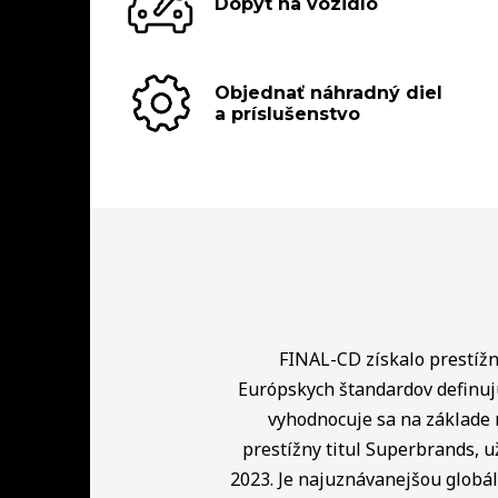
Dopyt na vozidlo
Objednať náhradný diel
a príslušenstvo
FINAL-CD získalo prestížny
Európskych štandardov definuj
vyhodnocuje sa na základe 
prestížny titul Superbrands, u
2023. Je najuznávanejšou globá