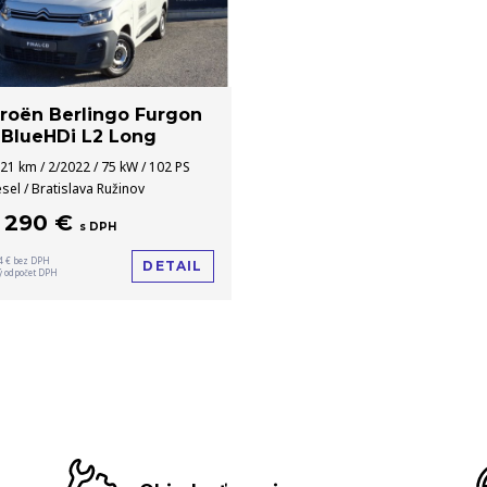
troën Berlingo Furgon
5 BlueHDi L2 Long
21 km / 2/2022 / 75 kW / 102 PS
esel / Bratislava Ružinov
6 290 €
s DPH
4 € bez DPH
DETAIL
 odpočet DPH