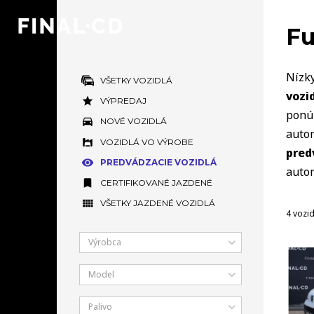
Fu
Nízky
VŠETKY VOZIDLÁ
vozi
VÝPREDAJ
pon
NOVÉ VOZIDLÁ
auto
VOZIDLÁ VO VÝROBE
pred
PREDVÁDZACIE VOZIDLÁ
autom
CERTIFIKOVANÉ JAZDENÉ
VŠETKY JAZDENÉ VOZIDLÁ
4 vozid
Výrobca
Model
Palivo