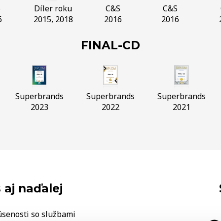
S
Díler roku
C&S
C&S
6
2015, 2018
2016
2016
FINAL-CD
Superbrands
Superbrands
Superbrands
2023
2022
2021
 aj naďalej
úsenosti so službami