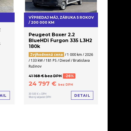
VÝPREDAJ MÁJ, ZÁRUKA 5 ROKOV
/ 200 000 KM
2
Peugeot Boxer 2.2
BlueHDi Furgon 335 L3H2
S
180k
Zvýhodnená cena
/ 1 000 km / 2026
/ 133 kW / 181 PS / Diesel / Bratislava
Ružinov
41 168 € bez DPH
-26%
24 797 €
bez DPH
30 500 € s DPH
AIL
DETAIL
Možný odpočet DPH