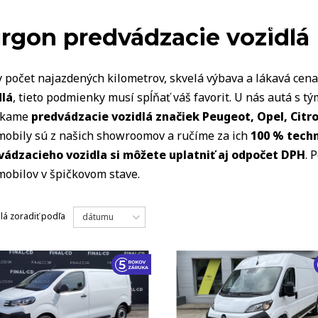
VOZIDLÁ
rgon predvádzacie vozidlá
 počet najazdených kilometrov, skvelá výbava a lákavá cena.
dlá
, tieto podmienky musí spĺňať váš favorit. U nás autá s 
úkame
predvádzacie vozidlá značiek Peugeot, Opel, Citro
mobily sú z našich showroomov a ručíme za ich
100 % techn
vádzacieho vozidla si môžete uplatniť aj odpočet DPH
. 
obilov v špičkovom stave.
lá
zoradiť podľa
dátumu