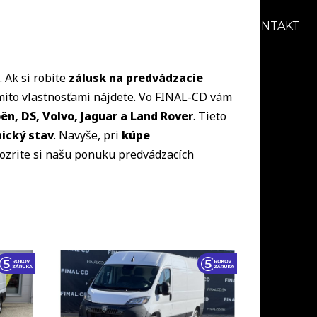
AKCIE
BLOG
O NÁS
KARIÉRA
KONTAKT
 Ak si robíte
zálusk na predvádzacie
týmito vlastnosťami nájdete. Vo FINAL-CD vám
ën, DS, Volvo, Jaguar a Land Rover
. Tieto
ický stav
. Navyše, pri
kúpe
Pozrite si našu ponuku predvádzacích