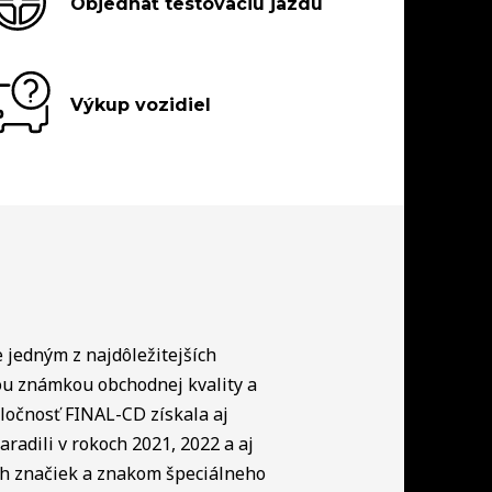
Objednať testovaciu jazdu
Výkup vozidiel
e jedným z najdôležitejších
ou známkou obchodnej kvality a
ločnosť FINAL-CD získala aj
radili v rokoch 2021, 2022 a aj
ch značiek a znakom špeciálneho