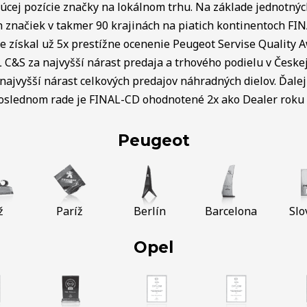
úcej pozície značky na lokálnom trhu. Na základe jednotnýc
ch značiek v takmer 90 krajinách na piatich kontinentoch FI
e získal už 5x prestížne ocenenie Peugeot Servise Quality 
C&S za najvyšší nárast predaja a trhového podielu v Českej 
najvyšší nárast celkových predajov náhradných dielov. Ďalej 
poslednom rade je FINAL-CD ohodnotené 2x ako Dealer roku v
Peugeot
ž
Paríž
Berlín
Barcelona
Slo
Opel