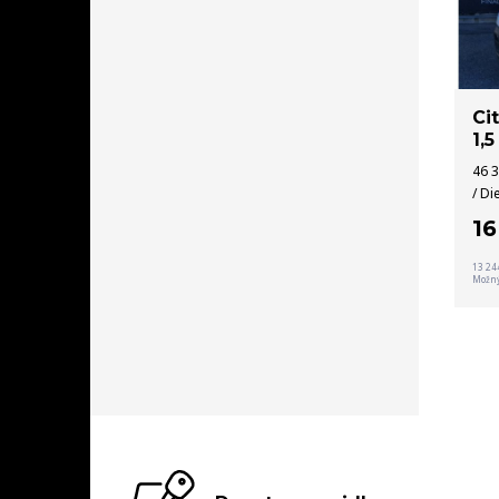
Ci
1,
46 3
/ Di
1
13 24
Možný