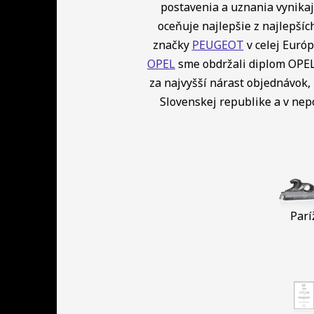
postavenia a uznania vynikaj
oceňuje najlepšie z najlepší
značky
PEUGEOT
v celej Európ
OPEL
sme obdržali diplom OPEL 
za najvyšší nárast objednávok, 
Slovenskej republike a v ne
Parí