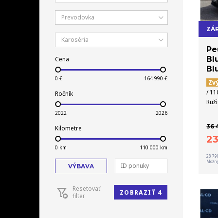
Prevodovka
ZÁR
Karoséria
Pe
Bl
Cena
Bl
Zv
/ 11
Ročník
Ruž
36 
Kilometre
2
28 79
Možný
VÝBAVA
Resetovať
ZOBRAZIŤ 4
filter