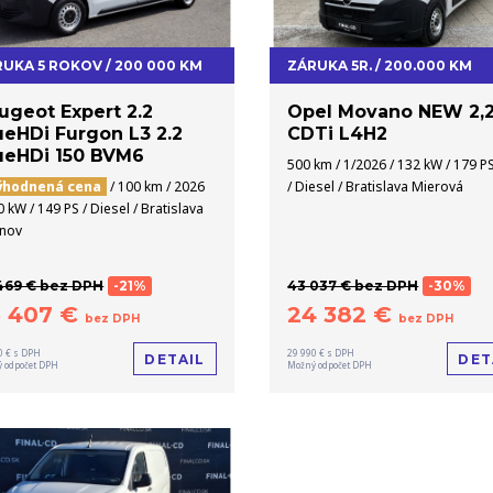
UKA 5 ROKOV / 200 000 KM
ZÁRUKA 5R. / 200.000 KM
ugeot Expert 2.2
Opel Movano NEW 2,
ueHDi Furgon L3 2.2
CDTi L4H2
ueHDi 150 BVM6
500 km / 1/2026 / 132 kW / 179 P
ýhodnená cena
/ 100 km / 2026
/ Diesel / Bratislava Mierová
0 kW / 149 PS / Diesel / Bratislava
inov
469 € bez DPH
-21%
43 037 € bez DPH
-30%
3 407 €
24 382 €
bez DPH
bez DPH
0 € s DPH
29 990 € s DPH
DETAIL
DET
 odpočet DPH
Možný odpočet DPH