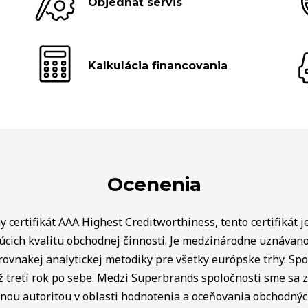
Objednať servis
Kalkulácia financovania
Ocenenia
 certifikát AAA Highest Creditworthiness, tento certifikát j
úcich kvalitu obchodnej činnosti. Je medzinárodne uznávan
rovnakej analytickej metodiky pre všetky európske trhy. Spo
ž tretí rok po sebe. Medzi Superbrands spoločnosti sme sa za
lnou autoritou v oblasti hodnotenia a oceňovania obchodný