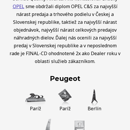
OPEL
sme obdržali diplom OPEL C&S za najvyšší
nárast predaja a trhového podielu v Českej a
Slovenskej republike, taktiež za najvyšší nárast
objednávok, najvyšší nárast celkových predajov
náhradných dielov. Ďalej nás ocenili za najvyšší
predaj v Slovenskej republike a v neposlednom
rade je FINAL-CD ohodnotené 2x ako Dealer roku v
oblasti služieb zákazníkom.
Peugeot
Paríž
Paríž
Berlín