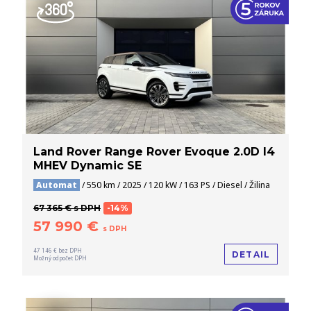
Land Rover Range Rover Evoque 2.0D I4
MHEV Dynamic SE
Automat
/ 550 km / 2025 / 120 kW / 163 PS / Diesel / Žilina
67 365 € s DPH
-14%
57 990 €
s DPH
47 146 € bez DPH
DETAIL
Možný odpočet DPH