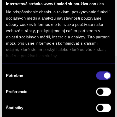
Internetová stránka www.finalcd.sk používa cookies
Kalkulácia financovania
Na prispôsobenie obsahu a reklám, poskytovanie funkcií
sociálnych médií a analýzu návštevnosti používame
súbory cookie. Informácie o tom, ako používate naše
webové stránky, poskytujeme aj našim partnerom v
Výkup vozidiel
oblasti sociálnych médií, inzercie a analýzy. Títo partneri
môžu príslušné informácie skombinovať s ďalšími
údajmi, ktoré ste im poskytli alebo ktoré od vás získali,
keď ste používali ich služby.
Výber
Ocenenia
Potrebné
súhlasu
FINAL-CD získalo prestížny certifikát AAA Highest
Preferencie
Creditworthiness, tento certifikát je jedným z
najdôležitejších Európskych štandardov
Štatistiky
definujúcich kvalitu obchodnej činnosti. Je