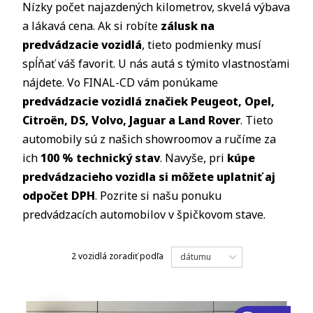
Nízky počet najazdených kilometrov, skvelá výbava
a lákavá cena. Ak si robíte
zálusk na
predvádzacie vozidlá
, tieto podmienky musí
spĺňať váš favorit. U nás autá s týmito vlastnosťami
nájdete. Vo FINAL-CD vám ponúkame
predvádzacie vozidlá značiek Peugeot, Opel,
Citroën, DS, Volvo, Jaguar a Land Rover
. Tieto
automobily sú z našich showroomov a ručíme za
ich
100 % technický stav
. Navyše, pri
kúpe
predvádzacieho vozidla si môžete uplatniť aj
odpočet DPH
. Pozrite si našu ponuku
predvádzacích automobilov v špičkovom stave.
2 vozidlá
zoradiť podľa
dátumu