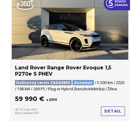
Land Rover Range Rover Evoque 1,5
P270e S PHEV
Doživotný servis ZADARMO
Automat
/ 5 500 km / 2025
/ 198 kW / 269 PS / Plug-in Hybrid (benzín/elektrika) / Žilina
59 990 €
s DPH
48 772 € bez DPH
DETAIL
Možný odpočet DPH