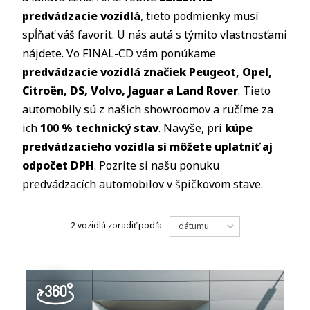
predvádzacie vozidlá
, tieto podmienky musí
spĺňať váš favorit. U nás autá s týmito vlastnosťami
nájdete. Vo FINAL-CD vám ponúkame
predvádzacie vozidlá značiek Peugeot, Opel,
Citroën, DS, Volvo, Jaguar a Land Rover
. Tieto
automobily sú z našich showroomov a ručíme za
ich
100 % technický stav
. Navyše, pri
kúpe
predvádzacieho vozidla si môžete uplatniť aj
odpočet DPH
. Pozrite si našu ponuku
predvádzacích automobilov v špičkovom stave.
2 vozidlá
zoradiť podľa
dátumu