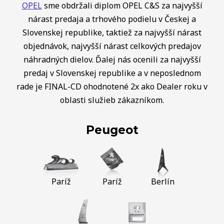
OPEL
sme obdržali diplom OPEL C&S za najvyšší
nárast predaja a trhového podielu v Českej a
Slovenskej republike, taktiež za najvyšší nárast
objednávok, najvyšší nárast celkových predajov
náhradných dielov. Ďalej nás ocenili za najvyšší
predaj v Slovenskej republike a v neposlednom
rade je FINAL-CD ohodnotené 2x ako Dealer roku v
oblasti služieb zákazníkom.
Peugeot
Paríž
Paríž
Berlín