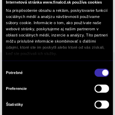
Internetová stránka www.finalcd.sk používa cookies
Kalkulácia financovania
Na prispôsobenie obsahu a reklám, poskytovanie funkcií
sociálnych médií a analýzu návštevnosti používame
súbory cookie. Informácie o tom, ako používate naše
Výkup vozidiel
webové stránky, poskytujeme aj našim partnerom v
oblasti sociálnych médií, inzercie a analýzy. Títo partneri
môžu príslušné informácie skombinovať s ďalšími
údajmi, ktoré ste im poskytli alebo ktoré od vás získali,
keď ste používali ich služby.
Výber
Ocenenia
Potrebné
súhlasu
FINAL-CD získalo prestížny certifikát AAA Highest
Preferencie
Creditworthiness, tento certifikát je jedným z
najdôležitejších Európskych štandardov
Štatistiky
definujúcich kvalitu obchodnej činnosti. Je