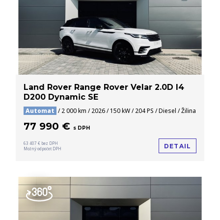
Land Rover Range Rover Velar 2.0D I4
D200 Dynamic SE
Automat
/ 2 000 km / 2026 / 150 kW / 204 PS / Diesel / Žilina
77 990 €
s DPH
63 407 € bez DPH
DETAIL
Možný odpočet DPH