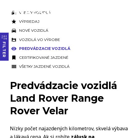
VŠETKY VOZIDLÁ
VÝPREDAJ
NOVÉ VOZIDLÁ
VOZIDLÁ VO VÝROBE
FILTER
PREDVÁDZACIE VOZIDLÁ
CERTIFIKOVANÉ JAZDENÉ
VŠETKY JAZDENÉ VOZIDLÁ
Predvádzacie vozidlá
Land Rover Range
Rover Velar
Nízky počet najazdených kilometrov, skvelá výbava
a lákavá cena. Ak si robíte
zálusk na