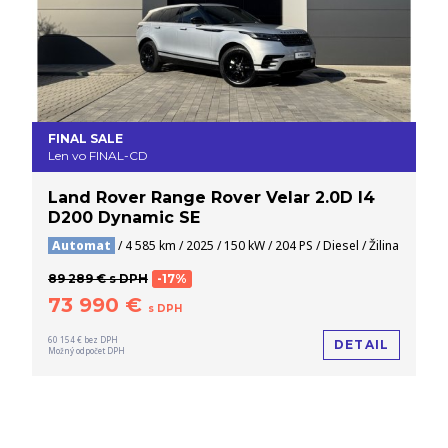
FINAL SALE
Len vo FINAL-CD
Land Rover Range Rover Velar 2.0D I4
D200 Dynamic SE
Automat
/ 4 585 km / 2025 / 150 kW / 204 PS / Diesel / Žilina
89 289 € s DPH
-17%
73 990 €
s DPH
60 154 € bez DPH
DETAIL
Možný odpočet DPH